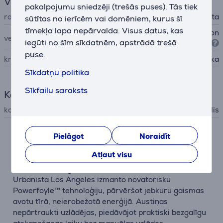
Vispārējais parametrs
pakalpojumu sniedzēji (trešās puses). Tās tiek
ražotājs
Urbanista
sūtītas no ierīcēm vai domēniem, kurus šī
tīmekļa lapa nepārvalda. Visus datus, kas
Supra-aural tipa austiņas (on
veids
iegūti no šīm sīkdatnēm, apstrādā trešā
-ear)
puse.
krāsa
pelēka
Sīkdatņu politika
Sīkfailu saraksts
Komplektācija
komplektācija
uzlādes vads, futrālis
Pielāgot
Noraidīt
Apraksts
Atļaut visu
Ar saules enerģiju darbināmas austiņas
Urbanista Los Angeles izmanto novatorisku
Powerfoyle™ tehnoloģiju, pārvēršot jebkuru gaismas
avotu tīrā, neierobežotā enerģijā. Austiņas
nepārtraukti uzlādējas, piedāvājot praktiski bezgalīgu