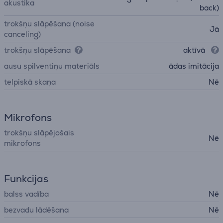
akustika
back)
trokšņu slāpēšana (noise
Jā
canceling)
trokšņu slāpēšana
aktīvā
ausu spilventiņu materiāls
ādas imitācija
telpiskā skaņa
Nē
Mikrofons
trokšņu slāpējošais
Nē
mikrofons
Funkcijas
balss vadība
Nē
bezvadu lādēšana
Nē