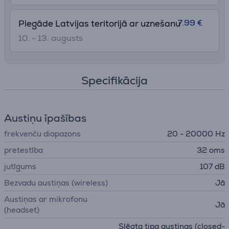
7.99 €
Piegāde Latvijas teritorijā ar uznešanu
10. - 13. augusts
Specifikācija
Austiņu īpašības
frekvenču diapazons
20 - 20000 Hz
pretestība
32 oms
jutīgums
107 dB
Bezvadu austiņas (wireless)
Jā
Austiņas ar mikrofonu
Jā
(headset)
Slēgta tipa austiņas (closed-