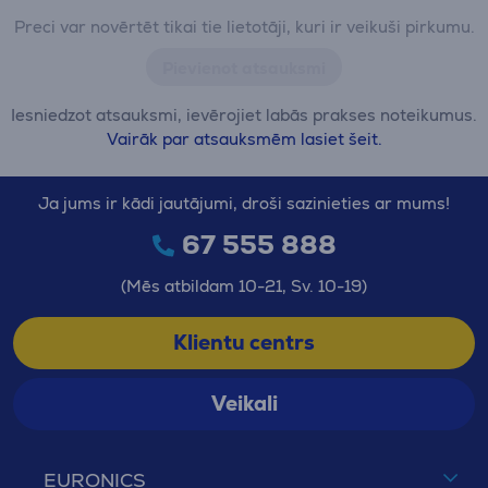
Preci var novērtēt tikai tie lietotāji, kuri ir veikuši pirkumu.
Pievienot atsauksmi
Iesniedzot atsauksmi, ievērojiet labās prakses noteikumus.
Vairāk par atsauksmēm lasiet šeit.
Ja jums ir kādi jautājumi, droši sazinieties ar mums!
67 555 888
(Mēs atbildam 10-21, Sv. 10-19)
Klientu centrs
Veikali
EURONICS