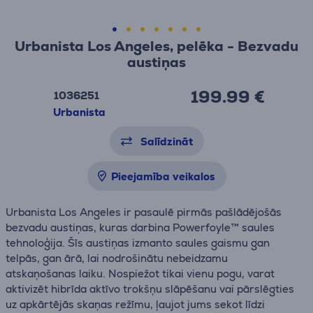
Urbanista Los Angeles, pelēka - Bezvadu
austiņas
199.99 €
1036251
Urbanista
Salīdzināt
Pieejamība veikalos
Urbanista Los Angeles ir pasaulē pirmās pašlādējošās
bezvadu austiņas, kuras darbina Powerfoyle™ saules
tehnoloģija. Šīs austiņas izmanto saules gaismu gan
telpās, gan ārā, lai nodrošinātu nebeidzamu
atskaņošanas laiku. Nospiežot tikai vienu pogu, varat
aktivizēt hibrīda aktīvo trokšņu slāpēšanu vai pārslēgties
uz apkārtējās skaņas režīmu, ļaujot jums sekot līdzi