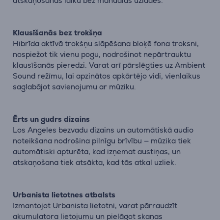
atskaņošanas laiku bez manuālas uzlādes.
Klausīšanās bez trokšņa
Hibrīda aktīvā trokšņu slāpēšana bloķē fona troksni,
nospiežot tik vienu pogu, nodrošinot nepārtrauktu
klausīšanās pieredzi. Varat arī pārslēgties uz Ambient
Sound režīmu, lai apzinātos apkārtējo vidi, vienlaikus
saglabājot savienojumu ar mūziku.
Ērts un gudrs dizains
Los Angeles bezvadu dizains un automātiskā audio
noteikšana nodrošina pilnīgu brīvību — mūzika tiek
automātiski apturēta, kad izņemat austiņas, un
atskaņošana tiek atsākta, kad tās atkal uzliek.
Urbanista lietotnes atbalsts
Izmantojot Urbanista lietotni, varat pārraudzīt
akumulatora lietojumu un pielāgot skaņas