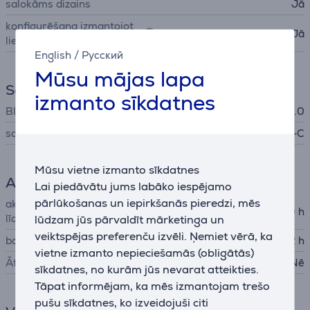
salokāms dizains
Jā
konfigurēšana izmantojot
Jā
lietotni
English
/
Русский
Mūsu mājas lapa
Savienojums
izmanto sīkdatnes
Bluetooth
Bluetooth 5.0
savienojuma veids
Bluetooth, USB -C
Mūsu vietne izmanto sīkdatnes
Akumulators
Lai piedāvātu jums labāko iespējamo
pārlūkošanas un iepirkšanās pieredzi, mēs
akumulatora darbības ilgums
80 h
līdz
lūdzam jūs pārvaldīt mārketinga un
veiktspējas preferenču izvēli. Ņemiet vērā, ka
baterijas lādēšanas laiks
2 h
vietne izmanto nepieciešamās (obligātās)
Ātrā uzlāde
Nē
sīkdatnes, no kurām jūs nevarat atteikties.
Tāpat informējam, ka mēs izmantojam trešo
pušu sīkdatnes, ko izveidojuši citi