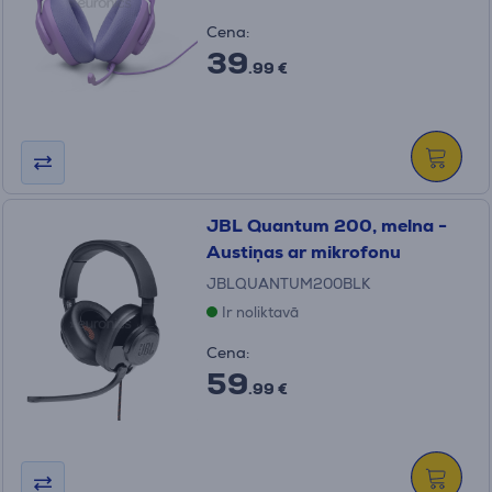
Cena:
39
.99 €
JBL Quantum 200, melna -
Austiņas ar mikrofonu
JBLQUANTUM200BLK
Ir noliktavā
Cena:
59
.99 €