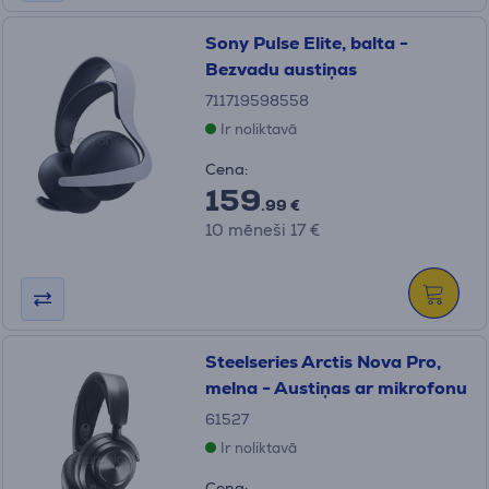
Sony Pulse Elite, balta -
Bezvadu austiņas
711719598558
Ir noliktavā
Cena:
159
.99 €
10 mēneši 17 €
Steelseries Arctis Nova Pro,
melna - Austiņas ar mikrofonu
61527
Ir noliktavā
Cena: