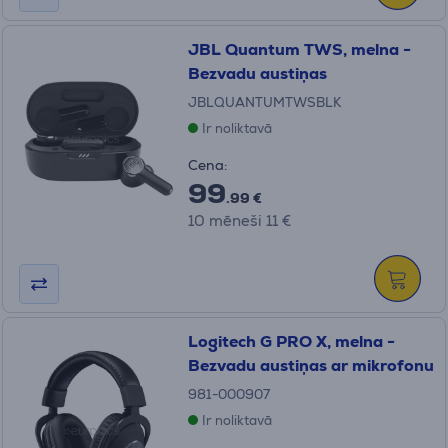
JBL Quantum TWS, melna -
Bezvadu austiņas
JBLQUANTUMTWSBLK
Ir noliktavā
Cena:
99
.99 €
10 mēneši 11 €
Logitech G PRO X, melna -
Bezvadu austiņas ar mikrofonu
981-000907
Ir noliktavā