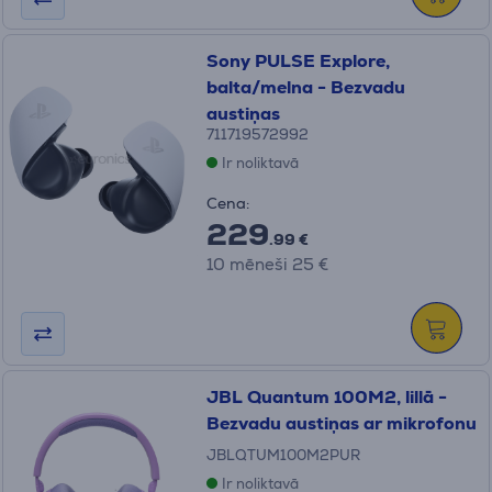
Sony PULSE Explore,
balta/melna - Bezvadu
austiņas
711719572992
Ir noliktavā
Cena:
229
.99 €
10 mēneši 25 €
JBL Quantum 100M2, lillā -
Bezvadu austiņas ar mikrofonu
JBLQTUM100M2PUR
Ir noliktavā