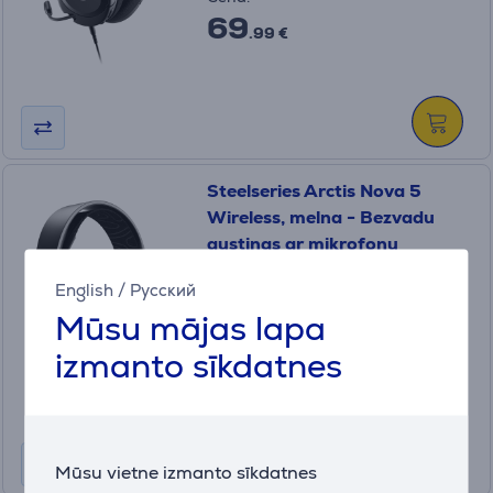
69
.99 €
Steelseries Arctis Nova 5
Wireless, melna - Bezvadu
austiņas ar mikrofonu
61670
English
/
Русский
Ir noliktavā
Mūsu mājas lapa
Cena:
izmanto sīkdatnes
149
.99 €
10 mēneši 16 €
Mūsu vietne izmanto sīkdatnes