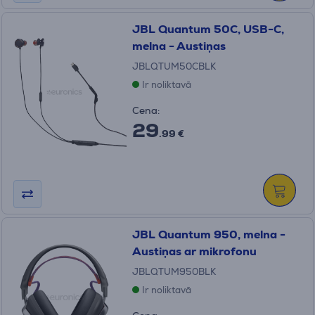
JBL Quantum 50C, USB-C,
melna - Austiņas
JBLQTUM50CBLK
Ir noliktavā
Cena:
29
.99 €
JBL Quantum 950, melna -
Austiņas ar mikrofonu
JBLQTUM950BLK
Ir noliktavā