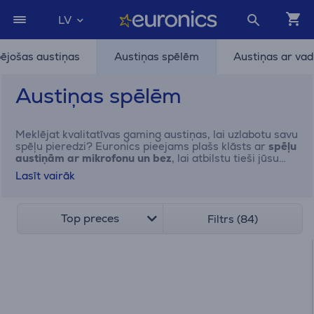
LV
pējošas austiņas
Austiņas spēlēm
Austiņas ar va
Austiņas spēlēm
Meklējat kvalitatīvas gaming austiņas, lai uzlabotu savu
spēļu pieredzi? Euronics pieejams plašs klāsts ar
spēļu
austiņām ar mikrofonu un bez
, lai atbilstu tieši jūsu
vajadzībām no populārākajiem ražotājiem kā
Microsoft,
Lasīt vairāk
JBL , Logitech , Sony , Razer , SteelSeries , HyperX ,
Trust.
Mūsu austiņas nodrošina augstas kvalitātes
skaņu, kas ļauj pilnībā iegrimt spēlēs, savukārt
mikrofoni ļauj viegli sazināties ar komandas biedriem.
Top preces
Filtrs (84)
Neatkarīgi no tā, vai jūs esat entuziasts vai
profesionāls geimers, mēs piedāvājam austiņas, kas
uzlabos jūsu spēļu pieredzi. Apskatiet mūsu klāstu
interneta vietnē un atrodiet ideālās gaming austiņas,
lai sasniegtu spēļu virsotnes.