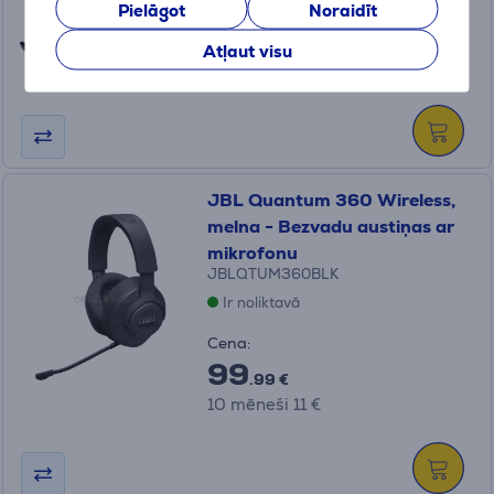
Cena:
Pielāgot
Noraidīt
129
.99 €
Atļaut visu
10 mēneši 14 €
JBL Quantum 360 Wireless,
melna - Bezvadu austiņas ar
mikrofonu
JBLQTUM360BLK
Ir noliktavā
Cena:
99
.99 €
10 mēneši 11 €