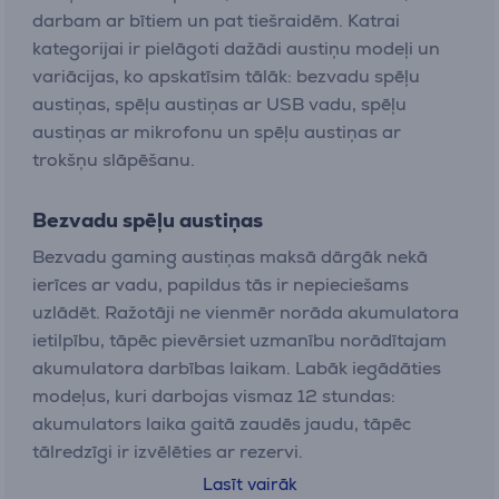
darbam ar bītiem un pat tiešraidēm. Katrai
kategorijai ir pielāgoti dažādi austiņu modeļi un
variācijas, ko apskatīsim tālāk: bezvadu spēļu
austiņas, spēļu austiņas ar USB vadu, spēļu
austiņas ar mikrofonu un spēļu austiņas ar
trokšņu slāpēšanu.
Bezvadu spēļu austiņas
Bezvadu gaming austiņas maksā dārgāk nekā
ierīces ar vadu, papildus tās ir nepieciešams
uzlādēt. Ražotāji ne vienmēr norāda akumulatora
ietilpību, tāpēc pievērsiet uzmanību norādītajam
akumulatora darbības laikam. Labāk iegādāties
modeļus, kuri darbojas vismaz 12 stundas:
akumulators laika gaitā zaudēs jaudu, tāpēc
tālredzīgi ir izvēlēties ar rezervi.
Lasīt vairāk