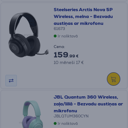
Steelseries Arctis Nova 5P
Wireless, melna - Bezvadu
austiņas ar mikrofonu
61673
Ir noliktavā
Cena:
159
.99 €
10 mēneši 17 €
JBL Quantum 360 Wireless,
zaļa/lillā - Bezvadu austiņas ar
mikrofonu
JBLQTUM360CYN
Ir noliktavā