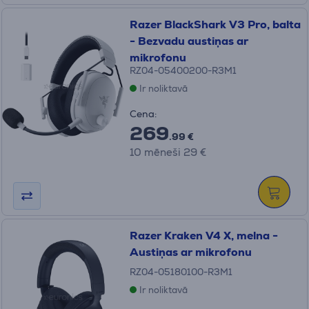
Razer BlackShark V3 Pro, balta
- Bezvadu austiņas ar
mikrofonu
RZ04-05400200-R3M1
Ir noliktavā
Cena:
269
.99 €
10 mēneši 29 €
Razer Kraken V4 X, melna -
Austiņas ar mikrofonu
RZ04-05180100-R3M1
Ir noliktavā