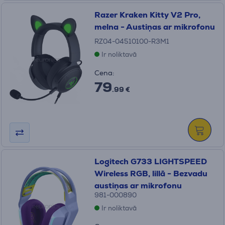
Razer Kraken Kitty V2 Pro,
melna - Austiņas ar mikrofonu
RZ04-04510100-R3M1
Ir noliktavā
Cena:
79
.99 €
Logitech G733 LIGHTSPEED
Wireless RGB, lillā - Bezvadu
austiņas ar mikrofonu
981-000890
Ir noliktavā