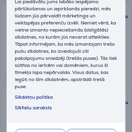
Lai piedāvātu jums labāko iespējamo
pārlūkošanas un iepirkšanās pieredzi, mēs
Logitech G PRO X 2, balta -
lūdzam jūs pārvaldīt mārketinga un
Bezvadu austiņas ar mikrofonu
veiktspējas preferenču izvēli. Ņemiet vērā, ka
981-001269
vietne izmanto nepieciešamās (obligātās)
Ir noliktavā
sīkdatnes, no kurām jūs nevarat atteikties.
Drauga cena:
Tāpat informējam, ka mēs izmantojam trešo
199
pušu sīkdatnes, ko izveidojuši citi
.99 €
pakalpojumu sniedzēji (trešās puses). Tās tiek
Parastā cena: 239.99 €
10 mēneši 22 €
sūtītas no ierīcēm vai domēniem, kurus šī
tīmekļa lapa nepārvalda. Visus datus, kas
iegūti no šīm sīkdatnēm, apstrādā trešā
puse.
Logitech G733 LIGHTSPEED
Sīkdatņu politika
Wireless RGB, melna - Bezvadu
Sīkfailu saraksts
austiņas ar mikrofonu
981-000864
Ir noliktavā