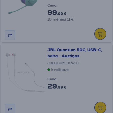
Cena:
99
.99 €
10 mēneši 11 €
JBL Quantum 50C, USB-C,
balta - Austiņas
JBLQTUM50CWHT
Ir noliktavā
Cena:
29
.99 €