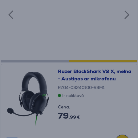
Razer BlackShark V2 X, melna
- Austiņas ar mikrofonu
RZ04-03240100-R3M1
Ir noliktavā
Cena:
79
.99 €