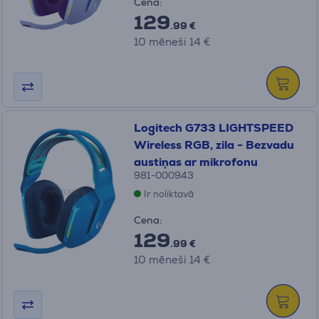
Cena:
129
.99 €
10 mēneši 14 €
Logitech G733 LIGHTSPEED
Wireless RGB, zila - Bezvadu
austiņas ar mikrofonu
981-000943
Ir noliktavā
Cena:
129
.99 €
10 mēneši 14 €