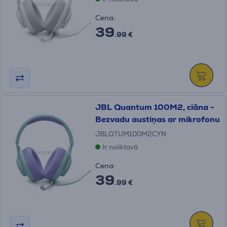
Cena:
39
.99 €
JBL Quantum 100M2, ciāna -
Bezvadu austiņas ar mikrofonu
JBLQTUM100M2CYN
Ir noliktavā
Cena:
39
.99 €