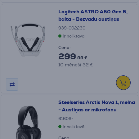
Logitech ASTRO A50 Gen 5,
balta - Bezvadu austiņas
939-002230
Ir noliktavā
Cena:
299
.99 €
10 mēneši 32 €
Steelseries Arctis Nova 1, melna
- Austiņas ar mikrofonu
61606-
Ir noliktavā
Cena: