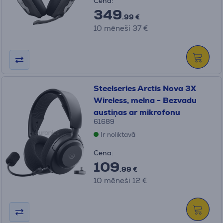
Cena:
349
.99 €
10 mēneši 37 €
Steelseries Arctis Nova 3X
Wireless, melna - Bezvadu
austiņas ar mikrofonu
61689
Ir noliktavā
Cena:
109
.99 €
10 mēneši 12 €