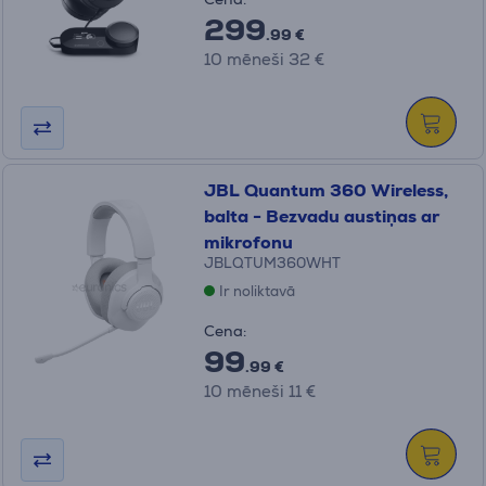
299
.99 €
10 mēneši 32 €
JBL Quantum 360 Wireless,
balta - Bezvadu austiņas ar
mikrofonu
JBLQTUM360WHT
Ir noliktavā
Cena:
99
.99 €
10 mēneši 11 €