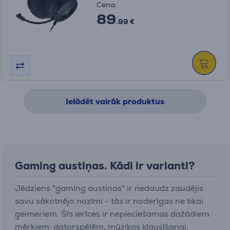
Cena:
89
.99 €
Ielādēt vairāk produktus
Gaming austiņas. Kādi ir varianti?
Jēdziens "gaming austiņas" ir nedaudz zaudējis
savu sākotnējo nozīmi - tās ir noderīgas ne tikai
geimeriem. Šīs ierīces ir nepieciešamas dažādiem
mērķiem: datorspēlēm, mūzikas klausīšanai,