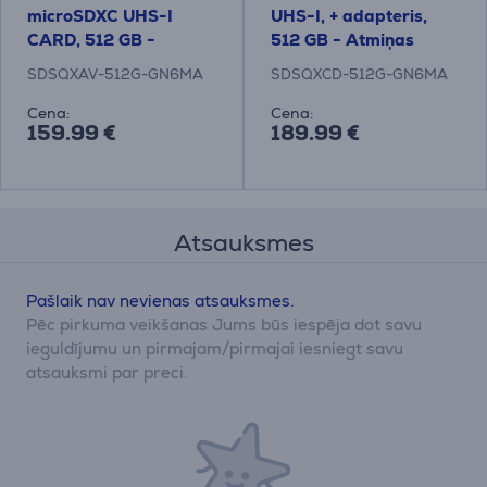
microSDXC UHS-I
UHS-I, + adapteris,
CARD, 512 GB -
512 GB - Atmiņas
Atmiņas karte
karte
SDSQXAV-512G-GN6MA
SDSQXCD-512G-GN6MA
Cena:
Cena:
159.99 €
189.99 €
Atsauksmes
Pašlaik nav nevienas atsauksmes.
Pēc pirkuma veikšanas Jums būs iespēja dot savu
ieguldījumu un pirmajam/pirmajai iesniegt savu
atsauksmi par preci.