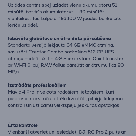
Uzlādes centrs spēj uzlādēt vienu akumulatoru 51
minūtē, bet trīs akumulatorus — 90 minūtēs
vienlaikus. Tas kalpo arī kā 100 W jaudas banka citu
ierīču uzlādei.
Iebūvēta glabātuve un ātra datu pārsūtīšana
Standarta versijā iekļauta 64 GB eMMC atmiņa,
savukārt Creator Combo nodrošina 512 GB UFS
atmiņu — ideāli ALL-I 4:2:2 ierakstam. QuickTransfer
ar Wi-Fi 6 ļauj RAW failus pārsūtīt ar ātrumu līdz 80
MB/s.
Izstrādāts profesionāļiem
Mavic 4 Pro ir veidots radošiem lietotājiem, kuri
pieprasa maksimālu attēla kvalitāti, pilnīgu lidojuma
kontroli un uzticamu veiktspēju jebkuros apstākļos.
Ērta kontrole
Vienkārši atveriet un ieslēdziet. DJI RC Pro 2 pults ar