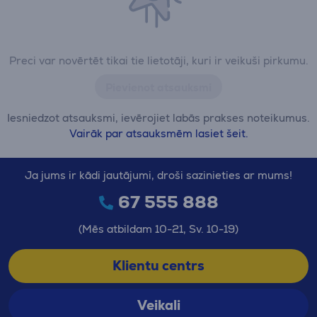
Preci var novērtēt tikai tie lietotāji, kuri ir veikuši pirkumu.
Pievienot atsauksmi
Iesniedzot atsauksmi, ievērojiet labās prakses noteikumus.
Vairāk par atsauksmēm lasiet šeit.
Ja jums ir kādi jautājumi, droši sazinieties ar mums!
67 555 888
(Mēs atbildam 10-21, Sv. 10-19)
Klientu centrs
Veikali