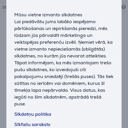
atmiņas karšu atbalsts
MicroSDXC
Mūsu vietne izmanto sīkdatnes
Lai piedāvātu jums labāko iespējamo
Apraksts
pārlūkošanas un iepirkšanās pieredzi, mēs
lūdzam jūs pārvaldīt mārketinga un
Trīskārša kameras daudzpusība
veiktspējas preferenču izvēli. Ņemiet vērā, ka
4/3 collu CMOS 100 MP Hasselblad sensors ir
vietne izmanto nepieciešamās (obligātās)
apvienots ar 70 mm un 168 mm teleobjektīviem,
sīkdatnes, no kurām jūs nevarat atteikties.
nodrošinot kinematogrāfisku elastību — no plašiem
Tāpat informējam, ka mēs izmantojam trešo
ainavu kadriem līdz precīziem tuvplāniem.
pušu sīkdatnes, ko izveidojuši citi
pakalpojumu sniedzēji (trešās puses). Tās tiek
6K HDR video un 10 bitu krāsu attēlojums
sūtītas no ierīcēm vai domēniem, kurus šī
Visas trīs kameras ieraksta 4K/60 fps HDR, savukārt
tīmekļa lapa nepārvalda. Visus datus, kas
galvenā Hasselblad kamera atbalsta līdz pat
iegūti no šīm sīkdatnēm, apstrādā trešā
6K/60 fps HDR ar 16 soļu dinamisko diapazonu un 10
puse.
bitu D-Log krāsu profilu profesionālai pēcapstrādei.
Sīkdatņu politika
Infinity Gimbal ar 360° kustību brīvību
Pilna rotācija ļauj veidot unikālas kameras kustības —
Sīkfailu saraksts