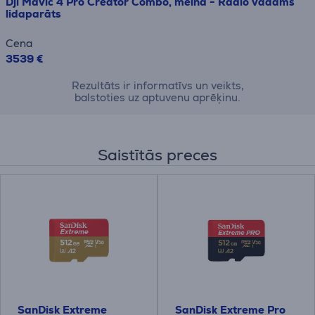
Dji Mavic 4 Pro Creator Combo, melna - Radio vadāms
lidaparāts
Cena
3539 €
Rezultāts ir informatīvs un veikts,
balstoties uz aptuvenu aprēķinu.
Saistītās preces
SanDisk Extreme
SanDisk Extreme Pro