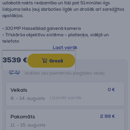
uzlabotā nakts redzamība un līdz pat 51 minūtei ilgs
lidojuma laiks ļauj darboties ilgāk un drošāk arī sarežģītos
apstākļos.
• 100 MP Hasselblad galvenā kamera
• Trīskārša objektīvu sistēma – platleņķa, vidējā un
telefoto
• 360° Infinity Gimbal stabilizācija
Lasīt vairāk
• 51 minūtes ilgs lidojuma laiks
3539 €
• 0,1 lux daudzvirzienu nakts redzamība
Grozā
Saņemšanas iespējas
Atļautā darbības frekvence dažādās valstīs un reģionos
Izvēlies sev piemērotu piegādes veidu
var atšķirties, un tas var ietekmēt maksimālo pārraides
attālumu. Plašāku informāciju skatiet vietējos likumos un
0 €
Veikals
normatīvajos aktos.
Uzzināt vairāk
8. - 14. augusts
2.99 €
Pakomāts
11. - 15. augusts