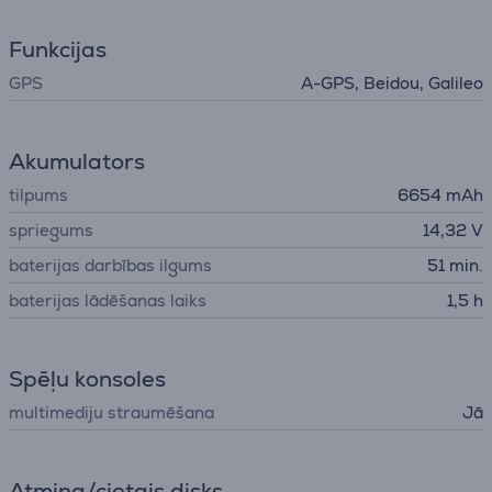
Funkcijas
GPS
A-GPS, Beidou, Galileo
Akumulators
tilpums
6654 mAh
spriegums
14,32 V
baterijas darbības ilgums
51 min.
baterijas lādēšanas laiks
1,5 h
Spēļu konsoles
multimediju straumēšana
Jā
Atmiņa/cietais disks