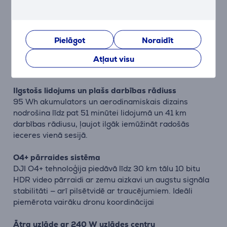
tostarp 70° augšupvērstus leņķus un citus efektus,
saglabājot maksimālu stabilitāti.
Nakts redzamība un šķēršļu novēršana
Pielāgot
Noraidīt
Pateicoties 0,1 lux jutībai un sešu virzienu šķēršļu
detekcijas sistēmai, drons spēj precīzi orientēties arī
Atļaut visu
vājā apgaismojumā vai vidē bez GPS signāla.
Ilgstošs lidojums un plašs darbības rādiuss
95 Wh akumulators un aerodinamiskais dizains
nodrošina līdz pat 51 minūtei lidojumā un 41 km
darbības rādiusu, ļaujot ilgāk iemūžināt radošās
ieceres vienā sesijā.
O4+ pārraides sistēma
DJI O4+ tehnoloģija piedāvā līdz 30 km tālu 10 bitu
HDR video pārraidi ar zemu aizkavi un augstu signāla
stabilitāti — arī pilsētvidē ar traucējumiem. Ideāli
piemērota vairāku dronu koordinācijai
Ātra uzlāde ar 240 W uzlādes centru