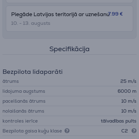
7.99 €
Piegāde Latvijas teritorijā ar uznešanu
10. - 13. augusts
Specifikācija
Bezpilota lidaparāti
ātrums
25 m/s
lidojuma augstums
6000 m
pacelšanās ātrums
10 m/s
nolaišanās ātrums
10 m/s
kontroles ierīce
tālvadības pults
Bezpilota gaisa kuģu klase
C2