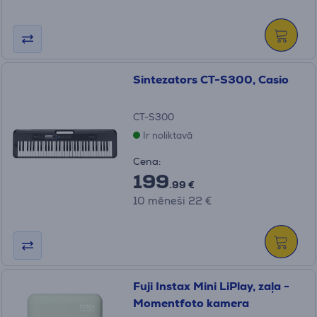
Sintezators CT-S300, Casio
CT-S300
Ir noliktavā
Cena:
199
.99 €
10 mēneši 22 €
Fuji Instax Mini LiPlay, zaļa -
Momentfoto kamera