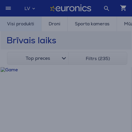
LV
Visi produkti
Droni
Sporta kameras
Mūz
Brīvais laiks
Top preces
Filtrs (235)