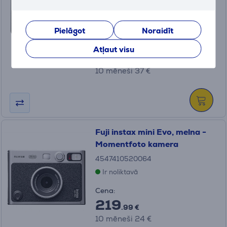
(4)
CP.OS.00000349.02
Ir noliktavā
Pielāgot
Noraidīt
Cena:
Atļaut visu
349
.99 €
10 mēneši 37 €
Fuji instax mini Evo, melna -
Momentfoto kamera
4547410520064
Ir noliktavā
Cena:
219
.99 €
10 mēneši 24 €