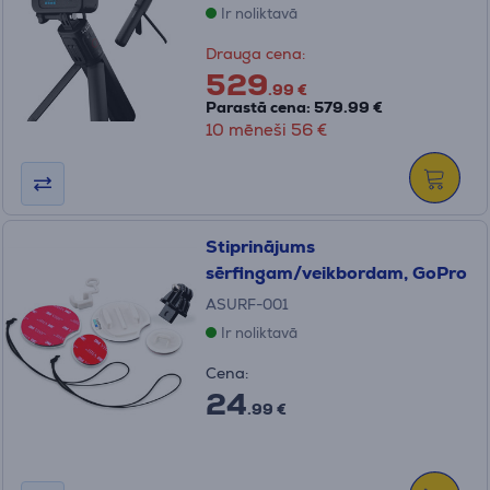
Ir noliktavā
Drauga cena:
529
.99 €
Parastā cena: 579.99 €
10 mēneši 56 €
Stiprinājums
sērfingam/veikbordam, GoPro
ASURF-001
Ir noliktavā
Cena:
24
.99 €