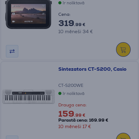
Ir noliktavā
Cena:
319
.99 €
10 mēneši 34 €
Sintezators CT-S200, Casio
CT-S200WE
Ir noliktavā
Drauga cena:
159
.99 €
Parastā cena: 169.99 €
10 mēneši 17 €