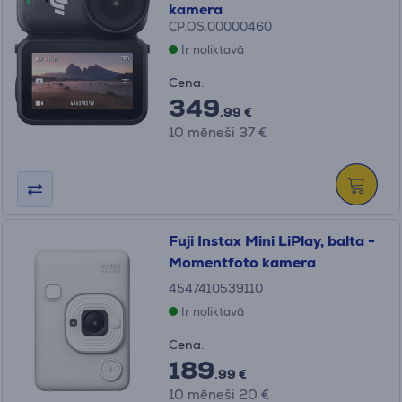
kamera
CP.OS.00000460
Ir noliktavā
Cena:
349
.99 €
10 mēneši 37 €
Fuji Instax Mini LiPlay, balta -
Momentfoto kamera
4547410539110
Ir noliktavā
Cena:
189
.99 €
10 mēneši 20 €