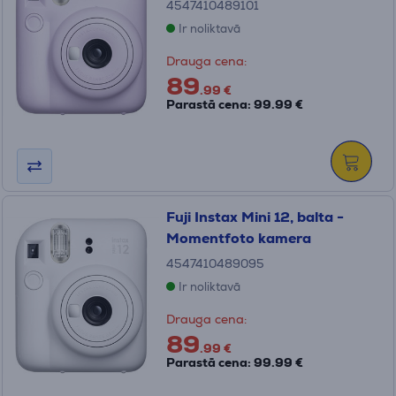
4547410489101
Ir noliktavā
Drauga cena:
89
.99 €
Parastā cena: 99.99 €
Fuji Instax Mini 12, balta -
Momentfoto kamera
4547410489095
Ir noliktavā
Drauga cena:
89
.99 €
Parastā cena: 99.99 €