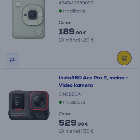
4547410539097
Ir noliktavā
Cena:
189
.99 €
10 mēneši 20 €
Insta360 Ace Pro 2, melna -
Video kamera
CINSBBGA
Ir noliktavā
Cena:
529
.99 €
10 mēneši 56 €