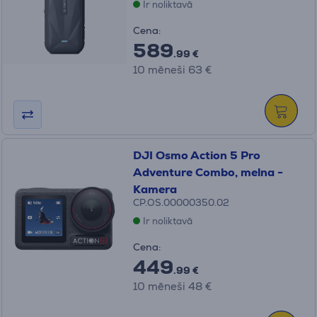
Ir noliktavā
Cena:
589
.99 €
10 mēneši 63 €
DJI Osmo Action 5 Pro
Adventure Combo, melna -
Kamera
CP.OS.00000350.02
Ir noliktavā
Cena:
449
.99 €
10 mēneši 48 €