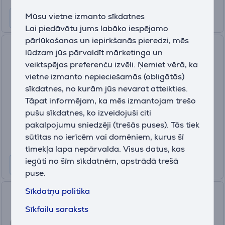
Mūsu vietne izmanto sīkdatnes
Lai piedāvātu jums labāko iespējamo
pārlūkošanas un iepirkšanās pieredzi, mēs
GoPro Hero13 Black Creator
lūdzam jūs pārvaldīt mārketinga un
Edition, melna - Video kamera
veiktspējas preferenču izvēli. Ņemiet vērā, ka
CHDFB-131-EU
vietne izmanto nepieciešamās (obligātās)
Ir noliktavā
sīkdatnes, no kurām jūs nevarat atteikties.
Tāpat informējam, ka mēs izmantojam trešo
Cena:
pušu sīkdatnes, ko izveidojuši citi
679
.99 €
pakalpojumu sniedzēji (trešās puses). Tās tiek
10 mēneši 72 €
sūtītas no ierīcēm vai domēniem, kurus šī
tīmekļa lapa nepārvalda. Visus datus, kas
iegūti no šīm sīkdatnēm, apstrādā trešā
puse.
Sīkdatņu politika
DJI Osmo Action 5 Pro
Standard Combo, melna -
Sīkfailu saraksts
Kamera