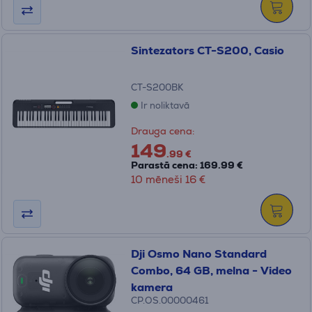
Sintezators CT-S200, Casio
CT-S200BK
Ir noliktavā
Drauga cena:
149
.99 €
Parastā cena: 169.99 €
10 mēneši 16 €
Dji Osmo Nano Standard
Combo, 64 GB, melna - Video
kamera
CP.OS.00000461