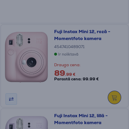
Fuji Instax Mini 12, rozā -
Momentfoto kamera
4547410489071
Ir noliktavā
Drauga cena:
89
.99 €
Parastā cena: 99.99 €
Fuji Instax Mini 12, lillā -
Momentfoto kamera