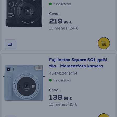
Ir noliktavā
Cena:
219
.99 €
10 mēneši 24 €
Fuji Instax Square SQ1, gaiši
zila - Momentfoto kamera
4547410441444
Ir noliktavā
Cena:
139
.99 €
10 mēneši 15 €