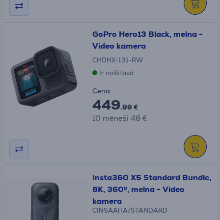
GoPro Hero13 Black, melna -
Video kamera
CHDHX-131-RW
Ir noliktavā
Cena:
449
.99 €
10 mēneši 48 €
Insta360 X5 Standard Bundle,
8K, 360º, melna - Video
kamera
CINSAAHA/STANDARD