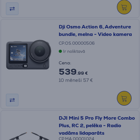
Dji Osmo Action 6, Adventure
bundle, melna - Video kamera
CP.OS.00000506
Ir noliktavā
Cena:
539
.99 €
10 mēneši 57 €
DJI Mini 5 Pro Fly More Combo
Plus, RC 2, pelēka - Radio
vadāms lidaparāts
CP.MA.00001024