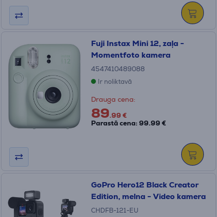
Fuji Instax Mini 12, zaļa -
Momentfoto kamera
4547410489088
Ir noliktavā
Drauga cena:
89
.99 €
Parastā cena: 99.99 €
GoPro Hero12 Black Creator
Edition, melna - Video kamera
CHDFB-121-EU