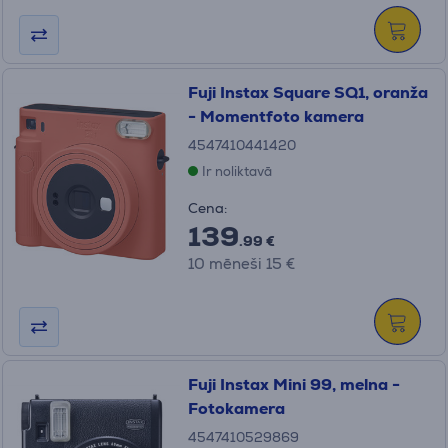
Fuji Instax Square SQ1, oranža
- Momentfoto kamera
4547410441420
Ir noliktavā
Cena:
139
.99 €
10 mēneši 15 €
Fuji Instax Mini 99, melna -
Fotokamera
4547410529869