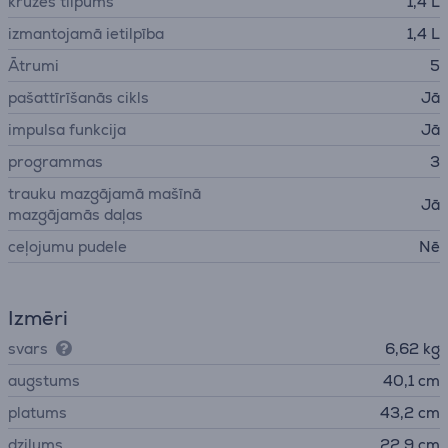
krūzes tilpums
1,4 L
izmantojamā ietilpība
1,4 L
Ātrumi
5
pašattīrīšanās cikls
Jā
impulsa funkcija
Jā
programmas
3
trauku mazgājamā mašīnā
Jā
mazgājamās daļas
ceļojumu pudele
Nē
Izmēri
svars
6,62 kg
augstums
40,1 cm
platums
43,2 cm
dziļums
22,9 cm