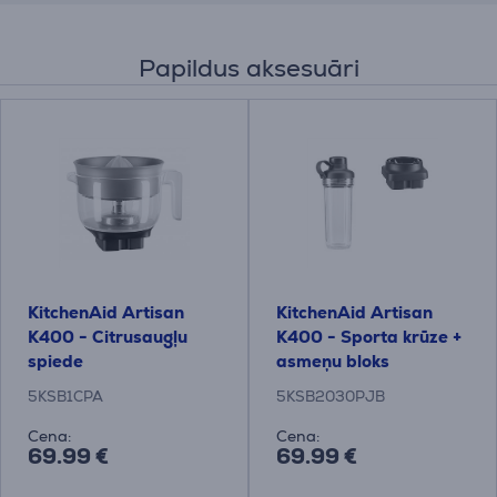
Papildus aksesuāri
KitchenAid Artisan
KitchenAid Artisan
K400 - Citrusaugļu
K400 - Sporta krūze +
spiede
asmeņu bloks
5KSB1CPA
5KSB2030PJB
Cena:
Cena:
69.99 €
69.99 €