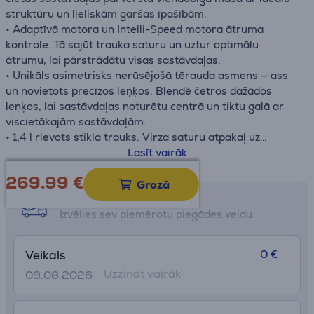
struktūru un lieliskām garšas īpašībām.
• Adaptīvā motora un Intelli-Speed motora ātruma
kontrole. Tā sajūt trauka saturu un uztur optimālu
ātrumu, lai pārstrādātu visas sastāvdaļas.
• Unikāls asimetrisks nerūsējošā tērauda asmens — ass
un novietots precīzos leņķos. Blendē četros dažādos
leņķos, lai sastāvdaļas noturētu centrā un tiktu galā ar
viscietākajām sastāvdaļām.
• 1,4 l rievots stikla trauks. Virza saturu atpakaļ uz
asmeņiem, radot efektīvu blendēšanas virpuli, lai viegli
Lasīt vairāk
pārstrādātu cietas sastāvdaļas.
269.99
€
• Vienkārša un intuitīva vadība: viena ciparnīca ar pieciem
Grozā
maināmiem ātrumiem, ieskaitot pulsa režīmu, trīs
Saņemšanas iespējas
iepriekš iestatītas recepšu programmas (ledus
Izvēlies sev piemērotu piegādes veidu
smalcināšana, ledus dzērieni, smūtiji) un pašattīrīšanās
cikli. Lai sajauktu gardākos dzērienus vai kontrolētu garšu
0 €
Veikals
un struktūru ar vairākiem maināmiem ātrumiem.
Uzzināt vairāk
09.08.2026