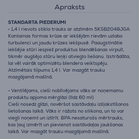
Apraksts
STANDARTA PIEDERUMI
• 1,4 l rievots stikla trauks ar atzīmēm 5KSB2048JGA
Kantainas formas krūze ar iekšējām rievām uzlabo
turbulenci un jaudu krūzes iekšpusē. Paaugstinātie
iekšējie stūri iespiež produktus blendēšanas virpulī,
tikmēr augšējo stūru leņķi atvieglo liešanu. Izstrādāta,
lai vēl vairāk optimizētu blendera veiktspēju.
Atzīmētais tilpums 1,4 l. Var mazgāt trauku
mazgājamā mašīnā.
• Ventilējams, cieši noblīvējams vāks ar noņemamu
produktu apjoma mērglāzi (līdz 60 ml)
Cieši nosedz glāzi, novēršot sastāvdaļu izšļakstīšanos
lietošanas laikā. Vāks ir ražots no silikona, un to var
viegli noņemt un iztīrīt. BPA nesaturošs mērtrauks,
kas ļauj izmērīt un pievienot sastāvdaļas jaukšanas
laikā. Var mazgāt trauku mazgājamā mašīnā.