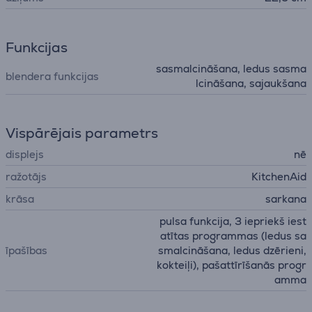
Funkcijas
sasmalcināšana, ledus sasma
blendera funkcijas
lcināšana, sajaukšana
Vispārējais parametrs
displejs
nē
ražotājs
KitchenAid
krāsa
sarkana
pulsa funkcija, 3 iepriekš iest
atītas programmas (ledus sa
īpašības
smalcināšana, ledus dzērieni,
kokteiļi), pašattīrīšanās progr
amma