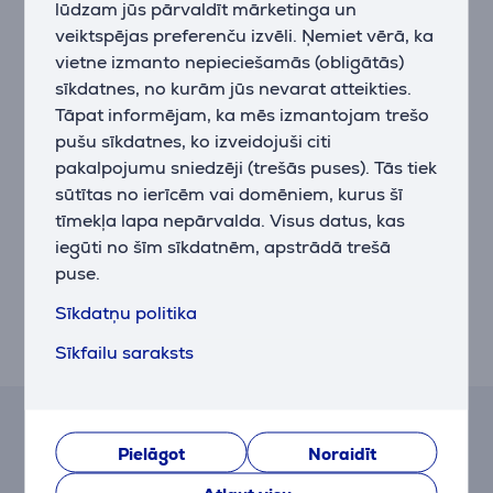
lūdzam jūs pārvaldīt mārketinga un
smalcināšana lielā ātrumā.
veiktspējas preferenču izvēli. Ņemiet vērā, ka
– Ledaina dzēriena iestatījums: pakāpeniski pieaug
vietne izmanto nepieciešamās (obligātās)
līdz pilnai jaudai, lai blendētu cietus produktus.
Blenderis sniedz ideālus ledus smalcināšanas
sīkdatnes, no kurām jūs nevarat atteikties.
rezultātus, sākot no 6000 apgr./min 10 sekunžu ilgā
Tāpat informējam, ka mēs izmantojam trešo
laika periodā, 4000 apgr./min 5 sekunžu ilgā laika
pušu sīkdatnes, ko izveidojuši citi
periodā, 12 000 apgr./min 10 sekunžu ilgā laika
pakalpojumu sniedzēji (trešās puses). Tās tiek
periodā, 16 000 apgr./min 5 sekunžu ilgā laika
sūtītas no ierīcēm vai domēniem, kurus šī
periodā, lai perfekti sasmalcinātu ledu.
tīmekļa lapa nepārvalda. Visus datus, kas
– Smūtija iestatījums: atvieglo jūsu dzīvi, sniedzot
iegūti no šīm sīkdatnēm, apstrādā trešā
optimālu laika un ātruma iestatījumu gardu smūtiju
puse.
pagatavošanai. Blenderis 45 sekundes automātiski
darbosies ar 14 000 apgr./min lielu ātrumu, lai
Sīkdatņu politika
apstrādātu cietās sastāvdaļas un nodrošinātu
Sīkfailu saraksts
vienmērīgas konsistences rezultāt
Līzinga un nomas kalkulators
Pielāgot
Noraidīt
Aptuvens ikmēneša maksājums