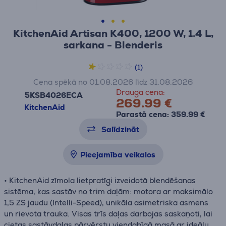
KitchenAid Artisan K400, 1200 W, 1.4 L,
sarkana - Blenderis
(1)
Cena spēkā no 01.08.2026 līdz 31.08.2026
Drauga cena:
5KSB4026ECA
269.99 €
KitchenAid
Parastā cena: 359.99 €
Salīdzināt
Pieejamība veikalos
• KitchenAid zīmola lietpratīgi izveidotā blendēšanas
sistēma, kas sastāv no trim daļām: motora ar maksimālo
1,5 ZS jaudu (Intelli-Speed), unikāla asimetriska asmens
un rievota trauka. Visas trīs daļas darbojas saskaņoti, lai
cietas sastāvdaļas pārvērstu viendabīgā masā ar ideālu