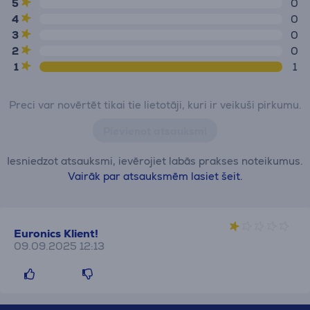
5
0
4
0
3
0
2
0
1
1
Preci var novērtēt tikai tie lietotāji, kuri ir veikuši pirkumu.
Pievienot atsauksmi
Iesniedzot atsauksmi, ievērojiet labās prakses noteikumus.
Vairāk par atsauksmēm lasiet šeit.
Euronics Klient!
09.09.2025 12:13