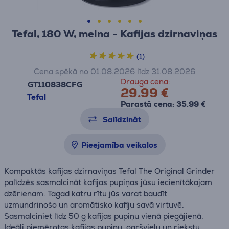
Tefal, 180 W, melna - Kafijas dzirnaviņas
(1)
Cena spēkā no 01.08.2026 līdz 31.08.2026
Drauga cena:
GT110838CFG
29.99 €
Tefal
Parastā cena: 35.99 €
Salīdzināt
Pieejamība veikalos
Kompaktās kafijas dzirnaviņas Tefal The Original Grinder
palīdzēs sasmalcināt kafijas pupiņas jūsu iecienītākajam
dzērienam. Tagad katru rītu jūs varat baudīt
uzmundrinošo un aromātisko kafiju savā virtuvē.
Sasmalciniet līdz 50 g kafijas pupiņu vienā piegājienā.
Ideāli piemērotas kafijas pupiņu, garšvielu un riekstu