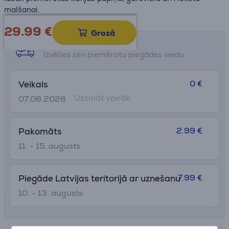
malšanai.
29.99
€
Grozā
Saņemšanas iespējas
Izvēlies sev piemērotu piegādes veidu
0 €
Veikals
Uzzināt vairāk
07.08.2026
2.99 €
Pakomāts
11. - 15. augusts
7.99 €
Piegāde Latvijas teritorijā ar uznešanu
10. - 13. augusts