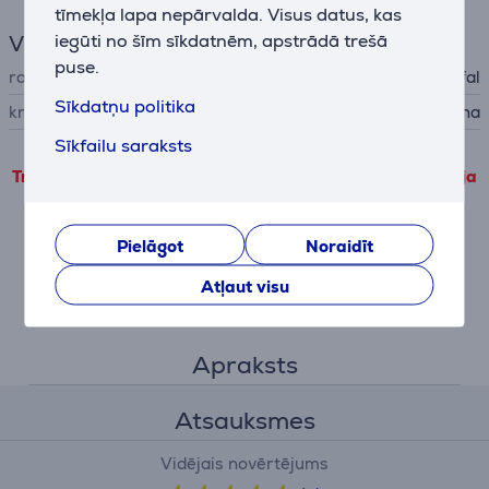
tīmekļa lapa nepārvalda. Visus datus, kas
iegūti no šīm sīkdatnēm, apstrādā trešā
Vispārējais parametrs
puse.
ražotājs
Tefal
Sīkdatņu politika
krāsa
melna
Sīkfailu saraksts
Trešo pušu produkta informāciju var apskatīt tikai tad, ja
piekrītat mūsu veiktspējas sīkdatņu lietošanas
noteikumiem.
Pielāgot
Noraidīt
Pielāgot
Atļaut visu
Apraksts
Atsauksmes
Vidējais novērtējums