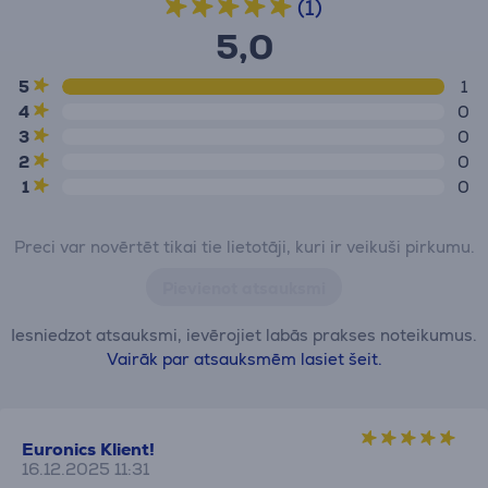
(1)
5,0
5
1
4
0
3
0
2
0
1
0
Preci var novērtēt tikai tie lietotāji, kuri ir veikuši pirkumu.
Pievienot atsauksmi
Iesniedzot atsauksmi, ievērojiet labās prakses noteikumus.
Vairāk par atsauksmēm lasiet šeit.
Euronics Klient!
16.12.2025 11:31