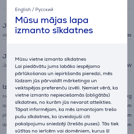
Specifikācija
English
/
Русский
Mūsu mājas lapa
Jautrā kulinārija
izmanto sīkdatnes
virtuves preces
Kafijas dzirnaviņas
Jauda
Mūsu vietne izmanto sīkdatnes
Jauda
180 W
Lai piedāvātu jums labāko iespējamo
pārlūkošanas un iepirkšanās pieredzi, mēs
lūdzam jūs pārvaldīt mārketinga un
Izmēri
veiktspējas preferenču izvēli. Ņemiet vērā, ka
vietne izmanto nepieciešamās (obligātās)
svars
0,9 kg
sīkdatnes, no kurām jūs nevarat atteikties.
augstums
22 cm
Tāpat informējam, ka mēs izmantojam trešo
platums
11 cm
pušu sīkdatnes, ko izveidojuši citi
pakalpojumu sniedzēji (trešās puses). Tās tiek
dziļums
11 cm
sūtītas no ierīcēm vai domēniem, kurus šī