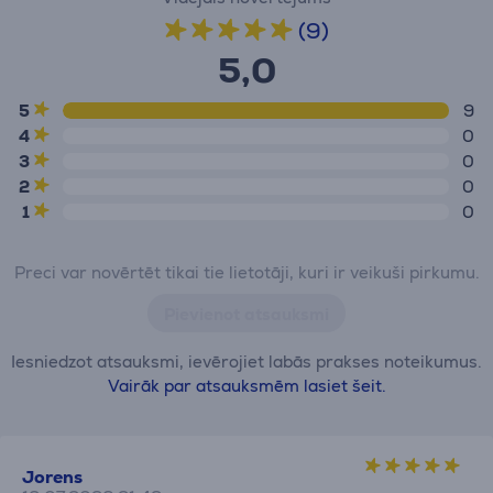
(9)
5,0
5
9
4
0
3
0
2
0
1
0
Preci var novērtēt tikai tie lietotāji, kuri ir veikuši pirkumu.
Pievienot atsauksmi
Iesniedzot atsauksmi, ievērojiet labās prakses noteikumus.
Vairāk par atsauksmēm lasiet šeit.
Jorens