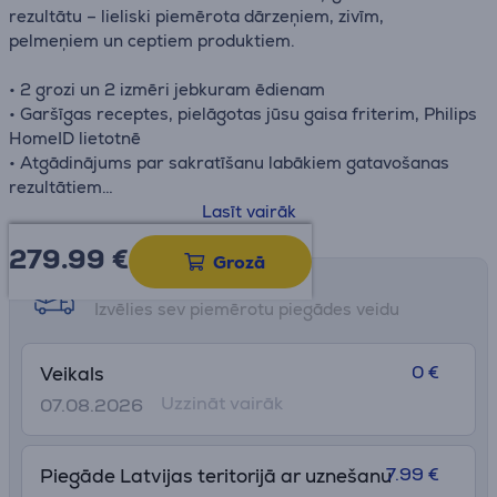
rezultātu – lieliski piemērota dārzeņiem, zivīm,
pelmeņiem un ceptiem produktiem.
• 2 grozi un 2 izmēri jebkuram ēdienam
• Garšīgas receptes, pielāgotas jūsu gaisa friterim, Philips
HomeID lietotnē
• Atgādinājums par sakratīšanu labākiem gatavošanas
rezultātiem
• 12 iepriekš iestatītas programmas un 19 gatavošanas
Lasīt vairāk
funkcijas
279.99
€
• Tvaika tīrīšanas funkcija
Grozā
Saņemšanas iespējas
Izvēlies sev piemērotu piegādes veidu
0 €
Veikals
Uzzināt vairāk
07.08.2026
7.99 €
Piegāde Latvijas teritorijā ar uznešanu