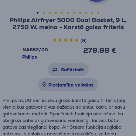
Philips Airfryer 5000 Dual Basket, 9 L,
2750 W, melna - Karstā gaisa friteris
(9)
279.99 €
NA552/00
Philips
Salīdzināt
Pieejamība veikalos
Philips 5000 Series divu grozu karstā gaisa friteris ļauj
vienlaikus gatavot divus dažādus ēdienus, katru ar savu
gatavošanas metodi. SyncFinish funkcija nodrošina, ka
abi grozi pabeidz gatavošanu vienlaicīgi, lai viss būtu
gatavs pasniegšanai kopā. Air Steam funkcija saglabā
mitrumu, vienlaikus nodrošinot kraukšķīgu, zeltainu