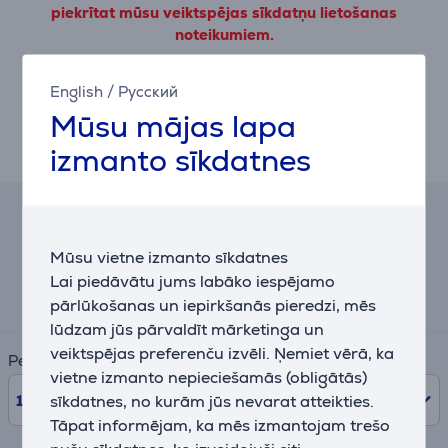
piekrītat mūsu veiktspējas sīkdatņu lietošanas
noteikumiem.
Pielāgot
English
/
Русский
Mūsu mājas lapa
izmanto sīkdatnes
Apraksts
Līzinga un nomas kalkulators
Mūsu vietne izmanto sīkdatnes
Aptuvens ikmēneša maksājums
Lai piedāvātu jums labāko iespējamo
30 €
pārlūkošanas un iepirkšanās pieredzi, mēs
lūdzam jūs pārvaldīt mārketinga un
veiktspējas preferenču izvēli. Ņemiet vērā, ka
Periods
vietne izmanto nepieciešamās (obligātās)
10
mēn.
sīkdatnes, no kurām jūs nevarat atteikties.
Tāpat informējam, ka mēs izmantojam trešo