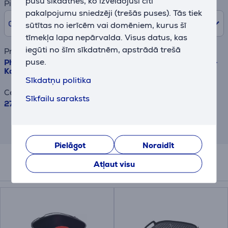
pušu sīkdatnes, ko izveidojuši citi
Pirmā iemaksa
pakalpojumu sniedzēji (trešās puses). Tās tiek
0% /
0,00 €
sūtītas no ierīcēm vai domēniem, kurus šī
tīmekļa lapa nepārvalda. Visus datus, kas
iegūti no šīm sīkdatnēm, apstrādā trešā
Preces nosaukums
puse.
Philips Airfryer 5000 Dual Basket, 9 L, 2750 W, melna -
Karstā gaisa friteris
Sīkdatņu politika
Cena
Sīkfailu saraksts
279.99 €
Rezultāts ir informatīvs un veikts,
balstoties uz aptuvenu aprēķinu.
Pielāgot
Noraidīt
Atļaut visu
Papildus aksesuāri