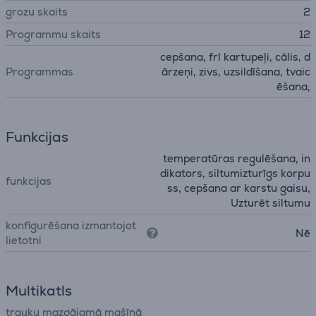
grozu skaits
2
Programmu skaits
12
cepšana, frī kartupeļi, cālis, d
Programmas
ārzeņi, zivs, uzsildīšana, tvaic
ēšana,
Funkcijas
temperatūras regulēšana, in
dikators, siltumizturīgs korpu
funkcijas
ss, cepšana ar karstu gaisu,
Uzturēt siltumu
konfigurēšana izmantojot
Nē
lietotni
Multikatls
trauku mazgājamā mašīnā