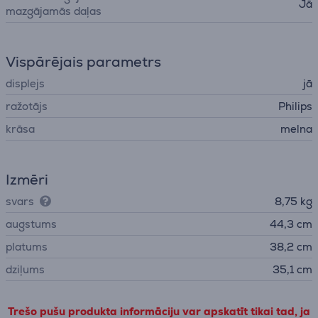
Jā
mazgājamās daļas
Vispārējais parametrs
displejs
jā
ražotājs
Philips
krāsa
melna
Izmēri
svars
8,75 kg
augstums
44,3 cm
platums
38,2 cm
dziļums
35,1 cm
Trešo pušu produkta informāciju var apskatīt tikai tad, ja