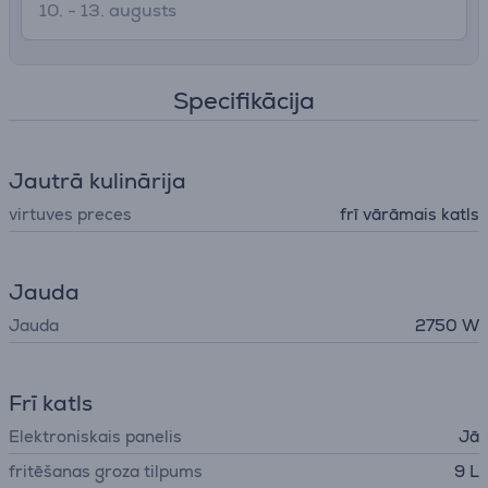
10. - 13. augusts
Specifikācija
Jautrā kulinārija
virtuves preces
frī vārāmais katls
Jauda
Jauda
2750 W
Frī katls
Elektroniskais panelis
Jā
fritēšanas groza tilpums
9 L