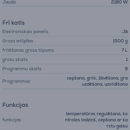
Jauda
2180 W
Frī katls
Elektroniskais panelis
Jā
Groza ietilpība
1500 g
fritēšanas groza tilpums
7 L
grozu skaits
1
Programmu skaits
9
cepšana, grils, žāvēšana, gra
Programmas
uzdēšana, uzsildīšana
Funkcijas
temperatūras regulēšana, ko
funkcijas
ntroles lodziņš, cepšana ar ka
rstu gaisu