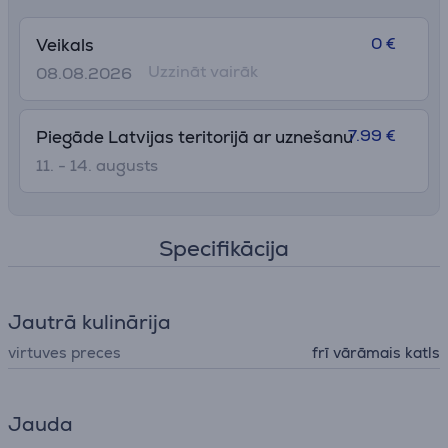
0 €
Veikals
Uzzināt vairāk
08.08.2026
7.99 €
Piegāde Latvijas teritorijā ar uznešanu
11. - 14. augusts
Specifikācija
Jautrā kulinārija
virtuves preces
frī vārāmais katls
Jauda