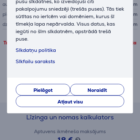
pušu sīkdatnes, ko izveidojuši citi
augstums
31,3 cm
pakalpojumu sniedzēji (trešās puses). Tās tiek
platums
27,9 cm
sūtītas no ierīcēm vai domēniem, kurus šī
tīmekļa lapa nepārvalda. Visus datus, kas
dziļums
42,1 cm
iegūti no šīm sīkdatnēm, apstrādā trešā
puse.
Trešo pušu produkta informāciju var apskatīt tikai tad, ja
piekrītat mūsu veiktspējas sīkdatņu lietošanas
Sīkdatņu politika
noteikumiem.
Sīkfailu saraksts
Pielāgot
Pielāgot
Noraidīt
Apraksts
Atļaut visu
Līzinga un nomas kalkulators
Aptuvens ikmēneša maksājums
18 €