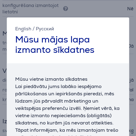
konfigurēšana izmantojot
Nē
lietotni
English
/
Русский
Multikatls
Mūsu mājas lapa
trauku mazgājamā mašīnā
Jā
izmanto sīkdatnes
mazgājamās daļas
Vispārējais parametrs
Mūsu vietne izmanto sīkdatnes
displejs
jā
Lai piedāvātu jums labāko iespējamo
ražotājs
Tefal
pārlūkošanas un iepirkšanās pieredzi, mēs
krāsa
melna
lūdzam jūs pārvaldīt mārketinga un
veiktspējas preferenču izvēli. Ņemiet vērā, ka
vietne izmanto nepieciešamās (obligātās)
Izmēri
sīkdatnes, no kurām jūs nevarat atteikties.
Tāpat informējam, ka mēs izmantojam trešo
svars
5,2 kg