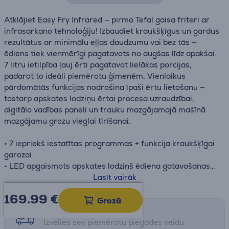
Atklājiet Easy Fry Infrared — pirmo Tefal gaisa friteri ar
infrasarkano tehnoloģiju! Izbaudiet kraukšķīgus un gardus
rezultātus ar minimālu eļļas daudzumu vai bez tās —
ēdiens tiek vienmērīgi pagatavots no augšas līdz apakšai.
7 litru ietilpība ļauj ērti pagatavot lielākas porcijas,
padarot to ideāli piemērotu ģimenēm. Vienlaikus
pārdomātās funkcijas nodrošina īpaši ērtu lietošanu —
tostarp apskates lodziņu ērtai procesa uzraudzībai,
digitālo vadības paneli un trauku mazgājamajā mašīnā
mazgājamu grozu vieglai tīrīšanai.
• 7 iepriekš iestatītas programmas + funkcija kraukšķīgai
garozai
• LED apgaismots apskates lodziņš ēdiena gatavošanas
uzraudzībai un ideālam rezultātam
Lasīt vairāk
• Trauku mazgājamajā mašīnā mazgājams nepiedegošs
169.99
€
cepšanas grozs
Grozā
• 15 gadu remontējamība par pieejamu cenu
Saņemšanas iespējas
Izvēlies sev piemērotu piegādes veidu