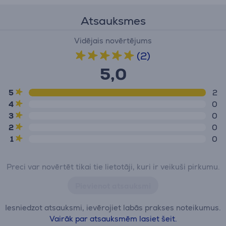
Atsauksmes
Vidējais novērtējums
(2)
5,0
5
2
4
0
3
0
2
0
1
0
Preci var novērtēt tikai tie lietotāji, kuri ir veikuši pirkumu.
Pievienot atsauksmi
Iesniedzot atsauksmi, ievērojiet labās prakses noteikumus.
Vairāk par atsauksmēm lasiet šeit.