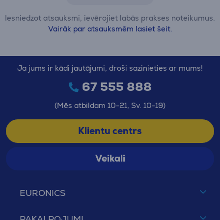
Iesniedzot atsauksmi, ievērojiet labās prakses noteikumus.
Vairāk par atsauksmēm lasiet šeit.
Ja jums ir kādi jautājumi, droši sazinieties ar mums!
67 555 888
(Mēs atbildam 10-21, Sv. 10-19)
Klientu centrs
Veikali
EURONICS
PAKALPOJUMI