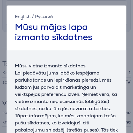
7.99 €
Piegāde Latvijas teritorijā ar uznešanu
English
/
Русский
12. - 15. augusts
Mūsu mājas lapa
izmanto sīkdatnes
Specifikācija
Tālvadības pults
Mūsu vietne izmanto sīkdatnes
Lai piedāvātu jums labāko iespējamo
Kontrolējamo ierīču skaits
1
pārlūkošanas un iepirkšanās pieredzi, mēs
savietojams
Samsung TV
lūdzam jūs pārvaldīt mārketinga un
veiktspējas preferenču izvēli. Ņemiet vērā, ka
vietne izmanto nepieciešamās (obligātās)
Vispārējais parametrs
sīkdatnes, no kurām jūs nevarat atteikties.
ražotājs
Savio
Tāpat informējam, ka mēs izmantojam trešo
krāsa
melna
pušu sīkdatnes, ko izveidojuši citi
pakalpojumu sniedzēji (trešās puses). Tās tiek