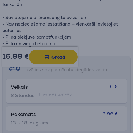
funkcijām.
• Savietojama ar Samsung televizoriem
• Nav nepieciešama iestatīšana — vienkārši ievietojiet
baterijas
• Pilna piekļuve pamatfunkcijām
• Ērta un viegli lietojama
16.99
€
Grozā
Saņemšanas iespējas
Izvēlies sev piemērotu piegādes veidu
0 €
Veikals
Uzzināt vairāk
2 Stundas
2.99 €
Pakomāts
13. - 18. augusts