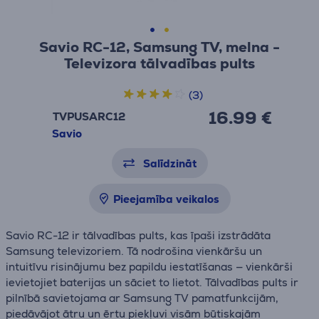
Savio RC-12, Samsung TV, melna -
Televizora tālvadības pults
(3)
16.99 €
TVPUSARC12
Savio
Salīdzināt
Pieejamība veikalos
Savio RC-12 ir tālvadības pults, kas īpaši izstrādāta
Samsung televizoriem. Tā nodrošina vienkāršu un
intuitīvu risinājumu bez papildu iestatīšanas — vienkārši
ievietojiet baterijas un sāciet to lietot. Tālvadības pults ir
pilnībā savietojama ar Samsung TV pamatfunkcijām,
piedāvājot ātru un ērtu piekļuvi visām būtiskajām