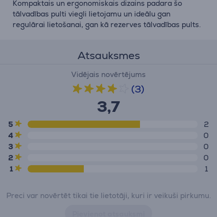
Kompaktais un ergonomiskais dizains padara šo
tālvadības pulti viegli lietojamu un ideālu gan
regulārai lietošanai, gan kā rezerves tālvadības pults.
Atsauksmes
Vidējais novērtējums
(3)
3,7
5
2
4
0
3
0
2
0
1
1
Preci var novērtēt tikai tie lietotāji, kuri ir veikuši pirkumu.
Pievienot atsauksmi