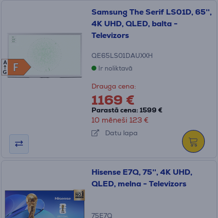
Samsung The Serif LS01D, 65'',
4K UHD, QLED, balta -
Televizors
QE65LS01DAUXXH
A
F
F
Ir noliktavā
G
Drauga cena:
1169 €
Parastā cena: 1599 €
10 mēneši 123 €
Datu lapa
Hisense E7Q, 75'', 4K UHD,
QLED, melna - Televizors
75E7Q