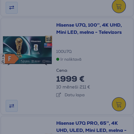
Hisense U7Q, 100'', 4K UHD,
Mini LED, melna - Televizors
100U7Q
A
F
F
Ir noliktavā
G
Cena:
1999 €
10 mēneši 211 €
Datu lapa
Hisense U7Q PRO, 65'', 4K
UHD, ULED, Mini LED, melna -