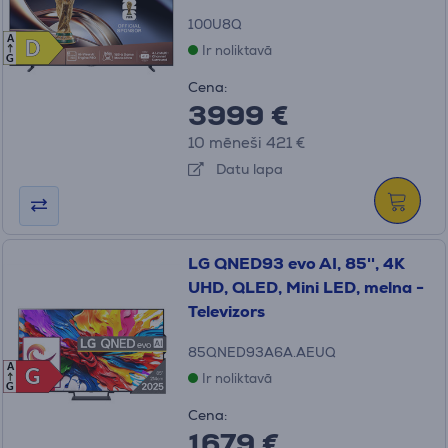
100U8Q
A
D
D
Ir noliktavā
G
Cena:
3999 €
10 mēneši 421 €
Datu lapa
LG QNED93 evo AI, 85'', 4K
UHD, QLED, Mini LED, melna -
Televizors
85QNED93A6A.AEUQ
A
G
G
Ir noliktavā
G
Cena:
1679 €