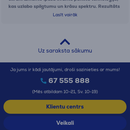
kas uzlabo spilgtumu un krāsu spektru. Rezultāts
– ārkārtīgi piesātinātas, dabiskas krāsas un
Lasīt vairāk
detalizēts attēls pat ļoti gaišā telpā.
Šādi
televizori ir ideāli piemēroti filmu, sporta
sacensību vai spēļu cienītājiem, jo nodrošina
dziļāku kontrastu un plašāku skatīšanās leņķi.
Turklāt QLED televizori bieži ir ar lielākām ekrāna
Uz saraksta sākumu
diagonālēm, tādēļ tie lieliski piemēroti mājas
kinozāles atmosfēras radīšanai.
Ja jums ir kādi jautājumi, droši sazinieties ar mums!
Mūsdienīgie QLED modeļi ir aprīkoti ar integrētu
67 555 888
Smart TV funkciju,
kas ļauj ērti pieslēgties
(Mēs atbildam 10-21, Sv. 10-19)
internetam, izmantot straumēšanas
pakalpojumus, lietotnes vai pat vadīt televizoru ar
Klientu centrs
balsi. Tas nozīmē, ka viena ierīce var kļūt par
universālu izklaides centru visai ģimenei.
Veikali
Runājot par QLED televizoru cenu, svarīgi uzsvērt,