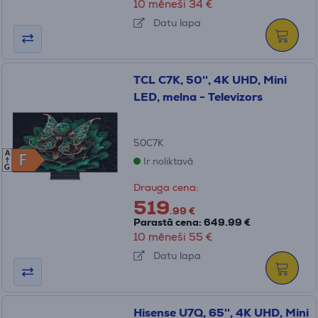
10 mēneši 34 €
Datu lapa
TCL C7K, 50'', 4K UHD, Mini
LED, melna - Televizors
50C7K
A
F
F
Ir noliktavā
G
Drauga cena:
519
.99 €
Parastā cena: 649.99 €
10 mēneši 55 €
Datu lapa
Hisense U7Q, 65'', 4K UHD, Mini