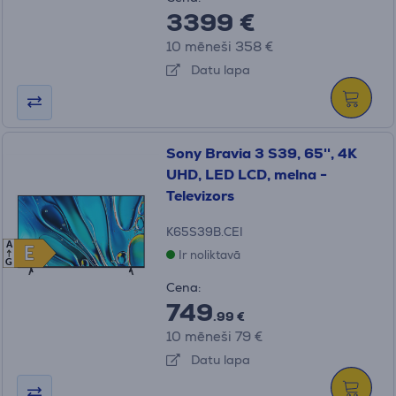
3399 €
10 mēneši 358 €
Datu lapa
Sony Bravia 3 S39, 65'', 4K
UHD, LED LCD, melna -
Televizors
K65S39B.CEI
A
E
E
Ir noliktavā
G
Cena:
749
.99 €
10 mēneši 79 €
Datu lapa