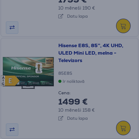
10 mēneši 190 €
Datu lapa
Hisense E8S, 85'', 4K UHD,
ULED Mini LED, melna -
Televizors
85E8S
A
E
E
Ir noliktavā
G
Cena:
1499 €
10 mēneši 158 €
Datu lapa