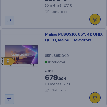
10 mēneši 177 €
Datu lapa
Philips PUS8510, 65'', 4K UHD,
QLED, melna - Televizors
65PUS8510/12
A
E
E
Ir noliktavā
G
Cena:
679
.99 €
10 mēneši 72 €
Datu lapa