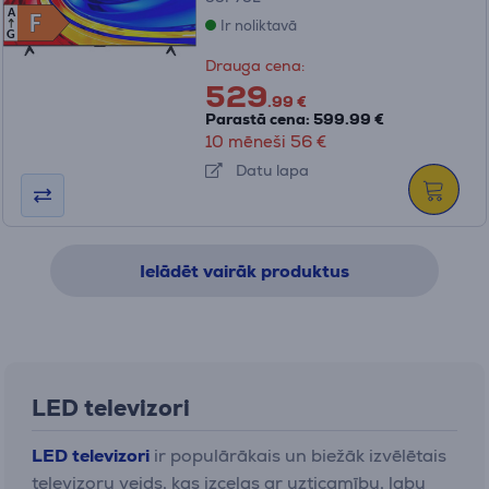
A
F
F
Ir noliktavā
G
Drauga cena:
529
.99 €
Parastā cena: 599.99 €
10 mēneši 56 €
Datu lapa
Ielādēt vairāk produktus
LED televizori
LED televizori
ir populārākais un biežāk izvēlētais
televizoru veids, kas izceļas ar uzticamību, labu