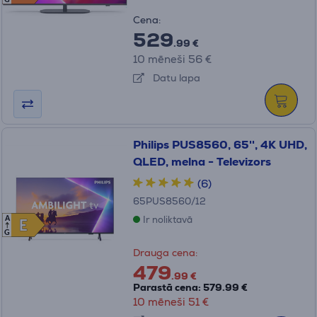
G
Cena:
529
.99 €
10 mēneši 56 €
Datu lapa
Philips PUS8560, 65'', 4K UHD,
QLED, melna - Televizors
(6)
65PUS8560/12
Ir noliktavā
A
E
E
G
Drauga cena:
479
.99 €
Parastā cena: 579.99 €
10 mēneši 51 €