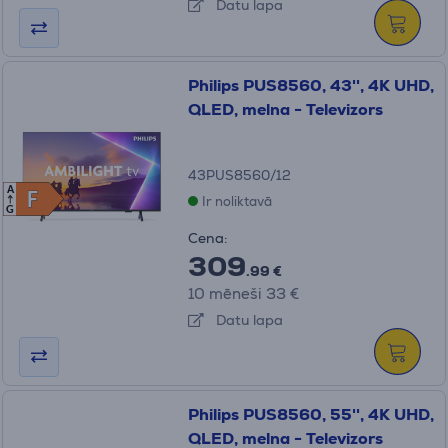
Datu lapa
Philips PUS8560, 43'', 4K UHD,
QLED, melna - Televizors
43PUS8560/12
A
F
F
Ir noliktavā
G
Cena:
309
.99 €
10 mēneši 33 €
Datu lapa
Philips PUS8560, 55'', 4K UHD,
QLED, melna - Televizors