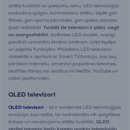
attēla kvalitāti un pieejamu cenu. LED tehnoloģija
nodrošina spilgtu, kontrastainu attēlu, tāpēc gan
filmas, gan sporta pārraides, gan spēles izskatās
īpaši reālistiski.
Turklāt šie televizori ir plāni, viegli
un energoefektīvi
. Izvēloties LED modeli, svarīgi
pievērst uzmanību ekrāna izmēram, izšķirtspējai
un papildu funkcijām. Mūsdienu LED televizori
visbiežāk ir aprīkoti ar Smart TVfunkciju, kas ļauj
pārlūkot internetu, izmantot populāras lietotnes,
skatīties filmas vai seriālus no Netflix, YouTube un
citām platformām.
QLED televizori
QLED televizori
– tā ir modernās LED tehnoloģijas
evolūcija, kas radīta, lai nodrošinātu vēl spilgtākas
krāsas un nevainojamu attēla kvalitāti.
QLED
ekrāni izmanto īpašu kvantu punktu tehnoloģiju,