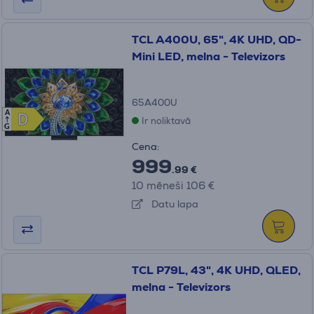
TCL A400U, 65", 4K UHD, QD-
Mini LED, melna - Televizors
65A400U
A
D
D
Ir noliktavā
G
Cena:
999
.99 €
10 mēneši 106 €
Datu lapa
TCL P79L, 43", 4K UHD, QLED,
melna - Televizors