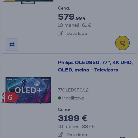
Cena:
579
.99 €
10 mēneši 61 €
Datu lapa
Philips OLED950, 77'', 4K UHD,
OLED, melna - Televizors
77OLED950/12
A
G
G
Ir noliktavā
G
Cena:
3199 €
10 mēneši 337 €
Datu lapa