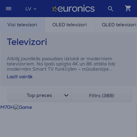
LV
Visi televizori
OLED televizori
QLED televizori
Televizori
Atklāj jaunākās paaudzes izklaidi ar moderniem
televizoriem. No īpaši spilgta 4K un 8K attēla līdz
modernām Smart TV funkcijām – mūsdienīgie
televizori apvieno kvalitāti, tehnoloģijas un ērtumu
Lasīt vairāk
vienā ierīcē. Baudi filmas, sporta pārraides vai spēlē
savas iecienītākās spēles. Euronics interneta veikalā
atradīsi plašu Samsung, LG, Sony un citu ražotāju
televizoru klāstu. Salīdzini dažādus modeļus un izvēlies
Top preces
Filtrs (389)
to, kas vislabāk atbilst tavām vajadzībām.