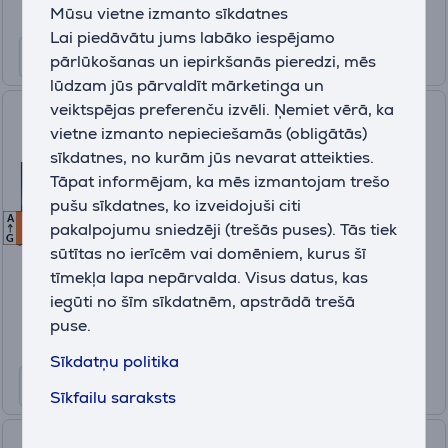
Mūsu vietne izmanto sīkdatnes
Datu lapa
Lai piedāvātu jums labāko iespējamo
pārlūkošanas un iepirkšanās pieredzi, mēs
lūdzam jūs pārvaldīt mārketinga un
veiktspējas preferenču izvēli. Ņemiet vērā, ka
Sony Bravia 8 II, 65'', 4K UHD,
vietne izmanto nepieciešamās (obligātās)
OLED, melna - Televizors
sīkdatnes, no kurām jūs nevarat atteikties.
Tāpat informējam, ka mēs izmantojam trešo
pušu sīkdatnes, ko izveidojuši citi
K65XR8M25BP.CEI
A
F
F
pakalpojumu sniedzēji (trešās puses). Tās tiek
Ir noliktavā
G
sūtītas no ierīcēm vai domēniem, kurus šī
Cena:
tīmekļa lapa nepārvalda. Visus datus, kas
2549 €
iegūti no šīm sīkdatnēm, apstrādā trešā
10 mēneši 268 €
puse.
Datu lapa
Sīkdatņu politika
Sīkfailu saraksts
Sony Bravia 8 II, 55'', 4K UHD,