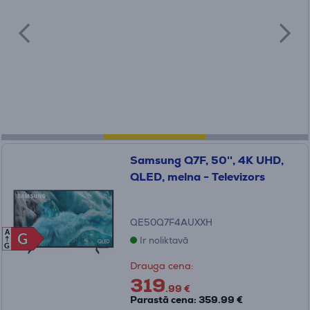
Samsung Q7F, 50'', 4K UHD,
QLED, melna - Televizors
QE50Q7F4AUXXH
A
G
G
Ir noliktavā
G
Drauga cena:
319
.99 €
Parastā cena: 359.99 €