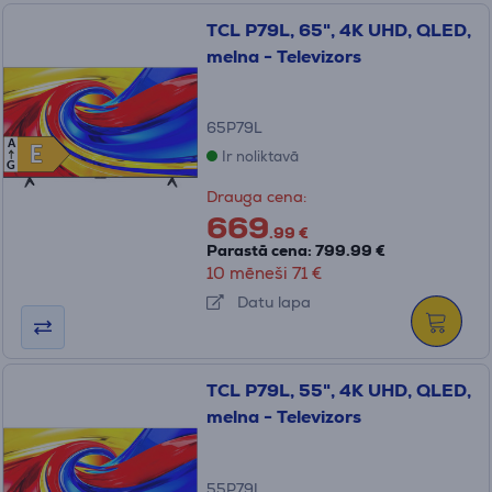
TCL P79L, 65", 4K UHD, QLED,
melna - Televizors
65P79L
A
E
E
Ir noliktavā
G
Drauga cena:
669
.99 €
Parastā cena: 799.99 €
10 mēneši 71 €
Datu lapa
TCL P79L, 55", 4K UHD, QLED,
melna - Televizors
55P79L