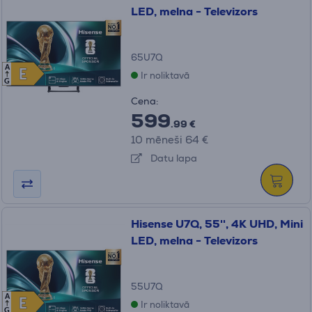
LED, melna - Televizors
65U7Q
A
E
E
Ir noliktavā
G
Cena:
599
.99 €
10 mēneši 64 €
Datu lapa
Hisense U7Q, 55'', 4K UHD, Mini
LED, melna - Televizors
55U7Q
A
E
E
Ir noliktavā
G