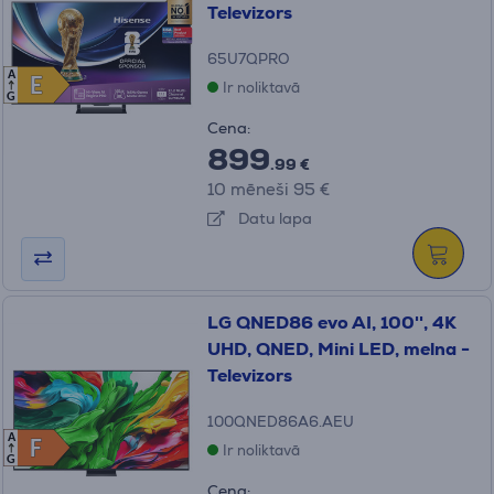
Televizors
65U7QPRO
A
E
E
Ir noliktavā
G
Cena:
899
.99 €
10 mēneši 95 €
Datu lapa
LG QNED86 evo AI, 100'', 4K
UHD, QNED, Mini LED, melna -
Televizors
100QNED86A6.AEU
A
F
F
Ir noliktavā
G
Cena: