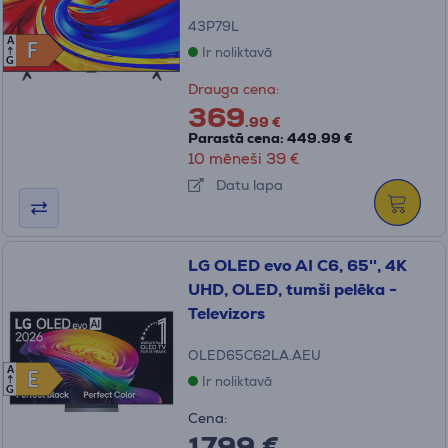
43P79L
A
F
F
Ir noliktavā
G
Drauga cena:
369
.99 €
Parastā cena: 449.99 €
10 mēneši 39 €
Datu lapa
LG OLED evo AI C6, 65'', 4K
UHD, OLED, tumši pelēka -
Televizors
OLED65C62LA.AEU
A
E
E
Ir noliktavā
G
Cena:
1799 €