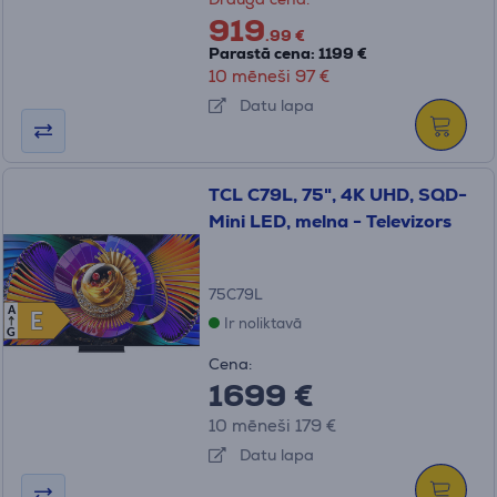
919
.99 €
Parastā cena: 1199 €
10 mēneši 97 €
Datu lapa
TCL C79L, 75", 4K UHD, SQD-
Mini LED, melna - Televizors
75C79L
A
E
E
Ir noliktavā
G
Cena:
1699 €
10 mēneši 179 €
Datu lapa