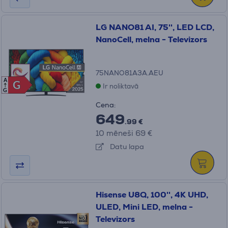
LG NANO81 AI, 75'', LED LCD,
NanoCell, melna - Televizors
75NANO81A3A.AEU
A
G
G
Ir noliktavā
G
Cena:
649
.99 €
10 mēneši 69 €
Datu lapa
Hisense U8Q, 100'', 4K UHD,
ULED, Mini LED, melna -
Televizors