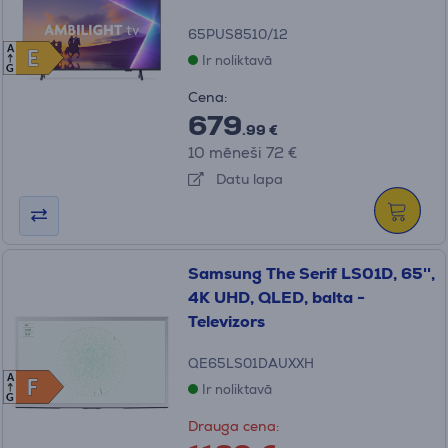
65PUS8510/12
A
E
E
Ir noliktavā
G
Cena:
679
.99 €
10 mēneši 72 €
Datu lapa
Samsung The Serif LS01D, 65'',
4K UHD, QLED, balta -
Televizors
QE65LS01DAUXXH
A
F
F
Ir noliktavā
G
Drauga cena: