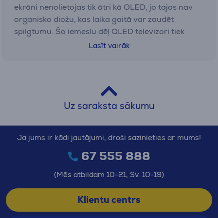
ekrāni nenolietojas tik ātri kā OLED, jo tajos nav
organisko diožu, kas laika gaitā var zaudēt
spilgtumu. Šo iemeslu dēļ QLED televizori tiek
uzskatīti par lielisku izvēli tiem, kas meklē
Lasīt vairāk
universālu risinājumu – lielu, spilgtu un izturīgu
ekrānu, kas piemērots gan filmu vakariem, gan
sporta pārraidēm, gan jaunākajām spēlēm.
Uz saraksta sākumu
Galvenās QLED televizoru
priekšrocības
Ja jums ir kādi jautājumi, droši sazinieties ar mums!
Izvēloties jaunu televizoru, vieni no pirmajiem
kritērijiem ir attēla spilgtums, krāsas un ilgmūžība.
67 555 888
Tieši ar to izceļas QLED televizori – tie radīti, lai
(Mēs atbildam 10-21, Sv. 10-19)
skatītājam nodrošinātu nepārspējamu pieredzi
gan filmu skatīšanās laikā, gan baudot sporta
Klientu centrs
pārraides vai spēlējot spēles uz
konsoles
. Lūk,
svarīgākās QLED TV priekšrocības: