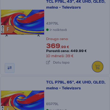
TCL P79L, 43", 4K UHD, QLED,
melna - Televizors
43P79L
A
F
F
Ir noliktavā
G
Drauga cena:
369
.99 €
Parastā cena: 449.99 €
10 mēneši 39 €
Datu lapa
TCL P79L, 65", 4K UHD, QLED,
melna - Televizors
65P79L
A