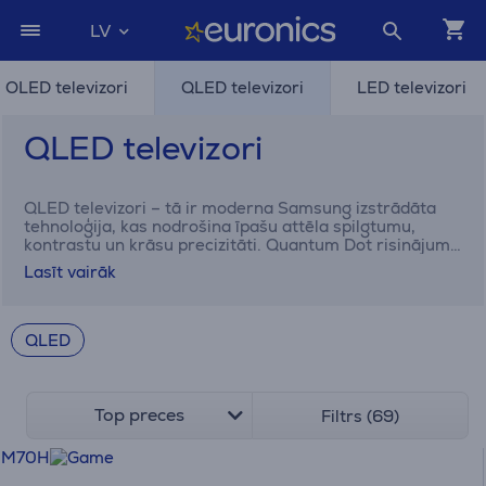
LV
OLED televizori
QLED televizori
LED televizori
QLED televizori
QLED televizori – tā ir moderna Samsung izstrādāta
tehnoloģija, kas nodrošina īpašu attēla spilgtumu,
kontrastu un krāsu precizitāti. Quantum Dot risinājums
ļauj ekrānam atveidot miljardiem toņu, tāpēc katra
Lasīt vairāk
detaļa izskatās dzīva un ārkārtīgi reālistiska. Atšķirībā
no OLED televizoriem, QLED tehnoloģija izceļas ar
augstu spilgtumu un ilgāku kalpošanas laiku, tādēļ tā ir
ideāli piemērota gaišām telpām, sporta pārraidēm,
QLED
spēlēm vai filmām. Euronics interneta veikalā vari
izvēlēties no plaša Samsung QLED televizoru klāsta un
atrast modeli, kas atbildīs tavām vajadzībām un
budžetam.
Top preces
Filtrs (69)