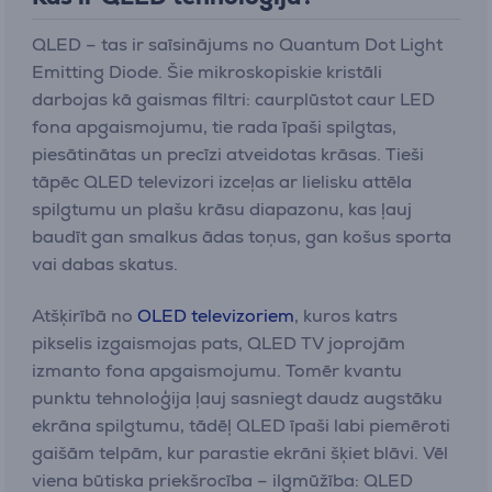
QLED – tas ir saīsinājums no Quantum Dot Light
Emitting Diode. Šie mikroskopiskie kristāli
darbojas kā gaismas filtri: caurplūstot caur LED
fona apgaismojumu, tie rada īpaši spilgtas,
piesātinātas un precīzi atveidotas krāsas. Tieši
tāpēc QLED televizori izceļas ar lielisku attēla
spilgtumu un plašu krāsu diapazonu, kas ļauj
baudīt gan smalkus ādas toņus, gan košus sporta
vai dabas skatus.
Atšķirībā no
OLED televizoriem
, kuros katrs
pikselis izgaismojas pats, QLED TV joprojām
izmanto fona apgaismojumu. Tomēr kvantu
punktu tehnoloģija ļauj sasniegt daudz augstāku
ekrāna spilgtumu, tādēļ QLED īpaši labi piemēroti
gaišām telpām, kur parastie ekrāni šķiet blāvi. Vēl
viena būtiska priekšrocība – ilgmūžība: QLED