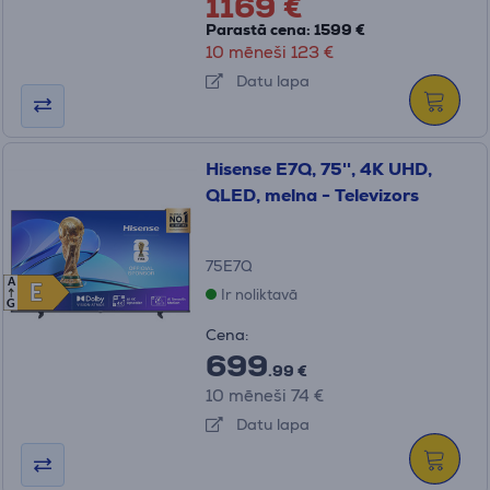
1169 €
Parastā cena: 1599 €
10 mēneši 123 €
Datu lapa
Hisense E7Q, 75'', 4K UHD,
QLED, melna - Televizors
75E7Q
A
E
E
Ir noliktavā
G
Cena:
699
.99 €
10 mēneši 74 €
Datu lapa