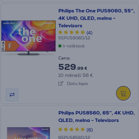
Philips The One PUS9060, 55'',
4K UHD, QLED, melna -
Televizors
(4)
55PUS9060/12
A
F
F
Ir noliktavā
G
Cena:
529
.99 €
10 mēneši 56 €
Datu lapa
Philips PUS8560, 65'', 4K UHD,
QLED, melna - Televizors
(6)
65PUS8560/12