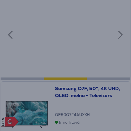
Samsung Q7F, 50'', 4K UHD,
QLED, melna - Televizors
QE50Q7F4AUXXH
A
G
G
Ir noliktavā
G