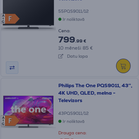
55PQS9011/12
A
F
F
Ir noliktavā
G
Cena:
799
.99 €
10 mēneši 85 €
Datu lapa
Philips The One PQS9011, 43'',
4K UHD, QLED, melna -
Televizors
43PQS9011/12
A
F
F
Ir noliktavā
G
Drauga cena: