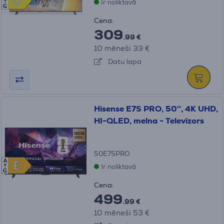
D
D
Ir noliktavā
G
Cena:
309
.99 €
10 mēneši 33 €
Datu lapa
Hisense E7S PRO, 50'', 4K UHD,
HI-QLED, melna - Televizors
50E7SPRO
A
E
E
Ir noliktavā
G
Cena:
499
.99 €
10 mēneši 53 €