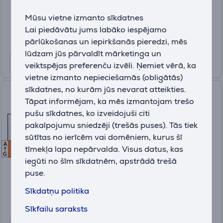
Drauga cena:
249
Mūsu vietne izmanto sīkdatnes
.99 €
Lai piedāvātu jums labāko iespējamo
Parastā cena: 279.99 €
10 mēneši 27 €
pārlūkošanas un iepirkšanās pieredzi, mēs
lūdzam jūs pārvaldīt mārketinga un
Datu lapa
veiktspējas preferenču izvēli. Ņemiet vērā, ka
vietne izmanto nepieciešamās (obligātās)
sīkdatnes, no kurām jūs nevarat atteikties.
Samsung The Frame (2026),
Tāpat informējam, ka mēs izmantojam trešo
65'', 4K UHD, QLED, melna -
pušu sīkdatnes, ko izveidojuši citi
Televizors
pakalpojumu sniedzēji (trešās puses). Tās tiek
sūtītas no ierīcēm vai domēniem, kurus šī
QE65LS03HAUXXH
A
tīmekļa lapa nepārvalda. Visus datus, kas
F
F
Ir noliktavā
G
iegūti no šīm sīkdatnēm, apstrādā trešā
Cena:
puse.
1199 €
Sīkdatņu politika
10 mēneši 127 €
Sīkfailu saraksts
Datu lapa