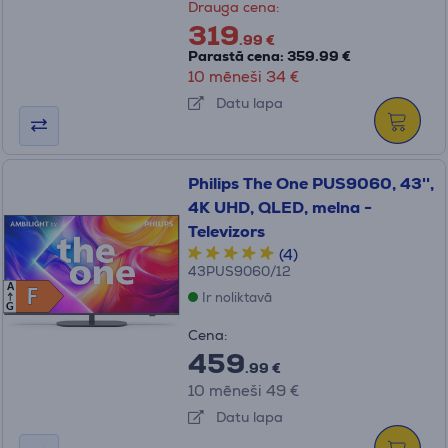
Drauga cena:
319
.99 €
Parastā cena: 359.99 €
10 mēneši 34 €
Datu lapa
Philips The One PUS9060, 43'',
4K UHD, QLED, melna -
Televizors
(4)
43PUS9060/12
A
F
F
Ir noliktavā
G
Cena:
459
.99 €
10 mēneši 49 €
Datu lapa