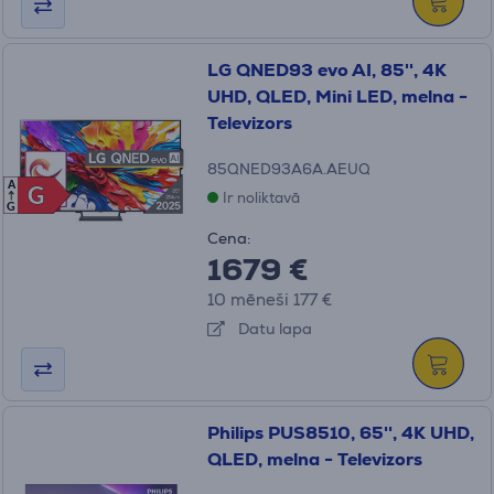
LG QNED93 evo AI, 85'', 4K
UHD, QLED, Mini LED, melna -
Televizors
85QNED93A6A.AEUQ
A
G
G
Ir noliktavā
G
Cena:
1679 €
10 mēneši 177 €
Datu lapa
Philips PUS8510, 65'', 4K UHD,
QLED, melna - Televizors