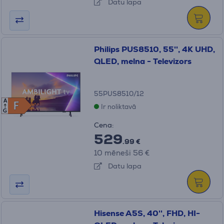
Datu lapa
Philips PUS8510, 55'', 4K UHD,
QLED, melna - Televizors
55PUS8510/12
A
F
F
Ir noliktavā
G
Cena:
529
.99 €
10 mēneši 56 €
Datu lapa
Hisense A5S, 40'', FHD, HI-