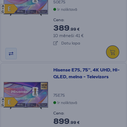
50E7S
A
E
E
Ir noliktavā
G
Cena:
389
.99 €
10 mēneši 41 €
Datu lapa
Hisense E7S, 75'', 4K UHD, HI-
QLED, melna - Televizors
75E7S
A
E
E
Ir noliktavā
G
Cena:
899
.99 €