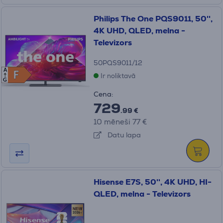
Philips The One PQS9011, 50'',
4K UHD, QLED, melna -
Televizors
50PQS9011/12
A
F
F
Ir noliktavā
G
Cena:
729
.99 €
10 mēneši 77 €
Datu lapa
Hisense E7S, 50'', 4K UHD, HI-
QLED, melna - Televizors