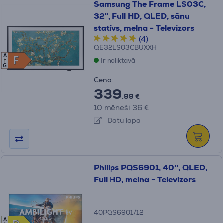
Samsung The Frame LS03C,
32", Full HD, QLED, sānu
statīvs, melna - Televizors
(4)
QE32LS03CBUXXH
A
F
F
Ir noliktavā
G
Cena:
339
.99 €
10 mēneši 36 €
Datu lapa
Philips PQS6901, 40'', QLED,
Full HD, melna - Televizors
40PQS6901/12
A