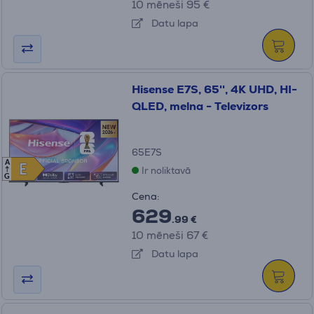
10 mēneši 95 €
Datu lapa
Hisense E7S, 65'', 4K UHD, HI-
QLED, melna - Televizors
65E7S
A
E
E
Ir noliktavā
G
Cena:
629
.99 €
10 mēneši 67 €
Datu lapa