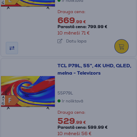
E
E
Ir noliktavā
G
Drauga cena:
669
.99 €
Parastā cena: 799.99 €
10 mēneši 71 €
Datu lapa
TCL P79L, 55", 4K UHD, QLED,
melna - Televizors
55P79L
A
F
F
Ir noliktavā
G
Drauga cena:
529
.99 €
Parastā cena: 599.99 €
10 mēneši 56 €