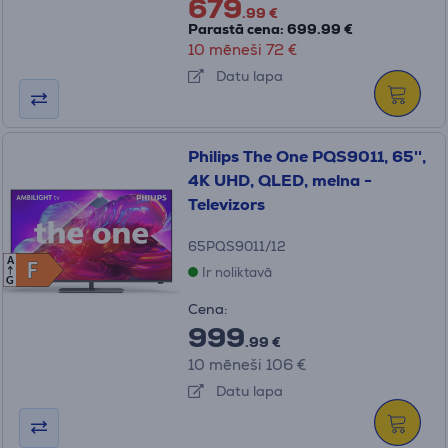
679
.99 €
Parastā cena: 699.99 €
10 mēneši 72 €
Datu lapa
Philips The One PQS9011, 65'',
4K UHD, QLED, melna -
Televizors
65PQS9011/12
A
F
F
Ir noliktavā
G
Cena:
999
.99 €
10 mēneši 106 €
Datu lapa