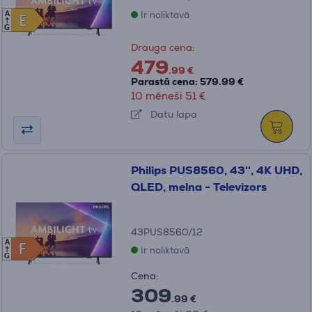
Ir noliktavā
A
E
E
G
Drauga cena:
479
.99 €
Parastā cena: 579.99 €
10 mēneši 51 €
Datu lapa
Philips PUS8560, 43'', 4K UHD,
QLED, melna - Televizors
43PUS8560/12
A
F
F
Ir noliktavā
G
Cena:
309
.99 €