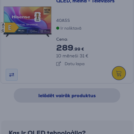
QLED, melna - Televizors
40A5S
A
E
E
Ir noliktavā
G
Cena:
289
.99 €
10 mēneši 31 €
Datu lapa
Ielādēt vairāk produktus
Kas ir QLED tehnoloģija?