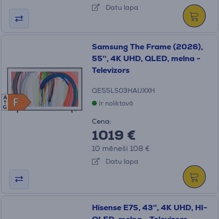
Datu lapa
Samsung The Frame (2026),
55'', 4K UHD, QLED, melna -
Televizors
QE55LS03HAUXXH
A
F
F
Ir noliktavā
G
Cena:
1019 €
10 mēneši 108 €
Datu lapa
Hisense E7S, 43'', 4K UHD, HI-