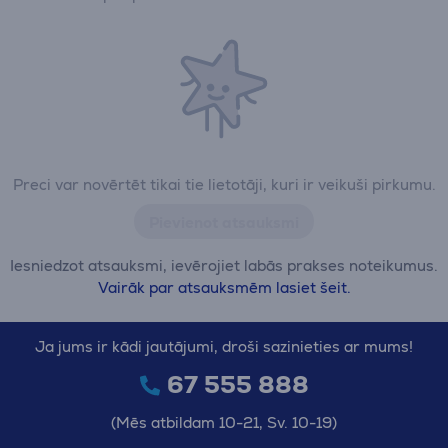
Preci var novērtēt tikai tie lietotāji, kuri ir veikuši pirkumu.
Pievienot atsauksmi
Iesniedzot atsauksmi, ievērojiet labās prakses noteikumus.
Vairāk par atsauksmēm lasiet šeit.
Ja jums ir kādi jautājumi, droši sazinieties ar mums!
67 555 888
(Mēs atbildam 10-21, Sv. 10-19)