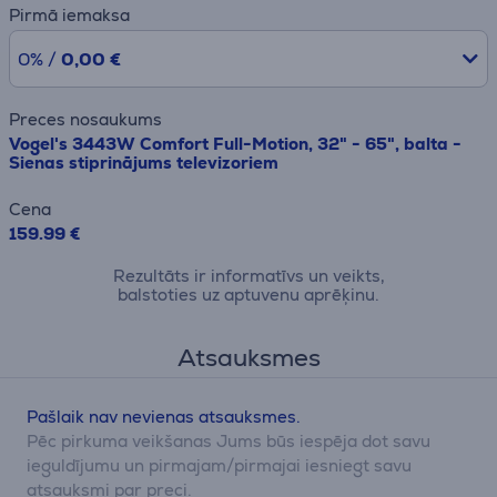
Pirmā iemaksa
0% /
0,00 €
Preces nosaukums
Vogel's 3443W Comfort Full-Motion, 32" - 65", balta -
Sienas stiprinājums televizoriem
Cena
159.99 €
Rezultāts ir informatīvs un veikts,
balstoties uz aptuvenu aprēķinu.
Atsauksmes
Pašlaik nav nevienas atsauksmes.
Pēc pirkuma veikšanas Jums būs iespēja dot savu
ieguldījumu un pirmajam/pirmajai iesniegt savu
atsauksmi par preci.