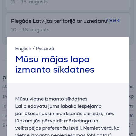
11. - 15. augusts
7.99 €
Piegāde Latvijas teritorijā ar uznešanu
10. - 13. augusts
English
/
Русский
Specifikācija
Mūsu mājas lapa
izmanto sīkdatnes
paliktņi un stiprinājumi
stiprinājuma / paliktņa veids
Sienas stiprinājums
svars
25 kg
Mūsu vietne izmanto sīkdatnes
Lai piedāvātu jums labāko iespējamo
iestādījumi
leņķis, pagrieziens
pārlūkošanas un iepirkšanās pieredzi, mēs
regulējams VESA
Jā
lūdzam jūs pārvaldīt mārketinga un
Ekrāna izmērs
32 65 "
veiktspējas preferenču izvēli. Ņemiet vērā, ka
vietne izmanto nepieciešamās (obligātās)
100x100, 200x100, 200x20