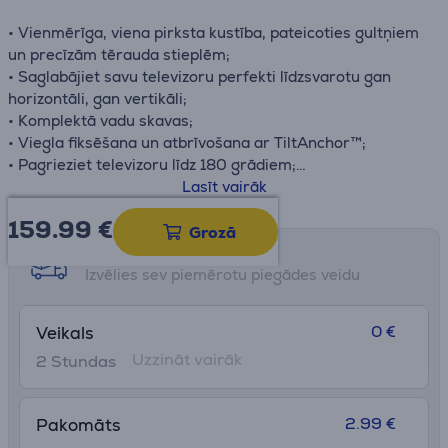
• Vienmērīga, viena pirksta kustība, pateicoties gultņiem
un precīzām tērauda stieplēm;
• Saglabājiet savu televizoru perfekti līdzsvarotu gan
horizontāli, gan vertikāli;
• Komplektā vadu skavas;
• Viegla fiksēšana un atbrīvošana ar TiltAnchor™;
• Pagrieziet televizoru līdz 180 grādiem;
• Stilīgs un drošs: pilnībā kustināms televizora sienas
Lasīt vairāk
stiprinājums 32-65 collu televizoriem.
159.99
€
Grozā
Saņemšanas iespējas
Izvēlies sev piemērotu piegādes veidu
0 €
Veikals
Uzzināt vairāk
2 Stundas
2.99 €
Pakomāts