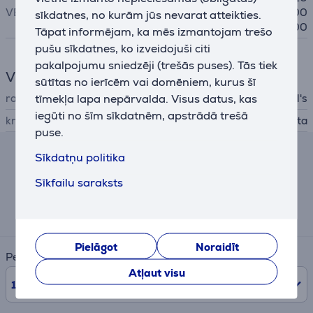
VESA
0, 300x200, 300x300, 400
sīkdatnes, no kurām jūs nevarat atteikties.
x300, 400x400, 400x200
Tāpat informējam, ka mēs izmantojam trešo
pušu sīkdatnes, ko izveidojuši citi
pakalpojumu sniedzēji (trešās puses). Tās tiek
Vispārējais parametrs
sūtītas no ierīcēm vai domēniem, kurus šī
tīmekļa lapa nepārvalda. Visus datus, kas
ražotājs
Vogel's
iegūti no šīm sīkdatnēm, apstrādā trešā
krāsa
balta
puse.
Sīkdatņu politika
Līzinga un nomas kalkulators
Sīkfailu saraksts
Aptuvens ikmēneša maksājums
17 €
Pielāgot
Noraidīt
Periods
Atļaut visu
10
mēn.