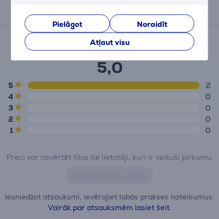
Atsauksmes
Pielāgot
Noraidīt
Vidējais novērtējums
Atļaut visu
(2)
5,0
5
2
4
0
3
0
2
0
1
0
Preci var novērtēt tikai tie lietotāji, kuri ir veikuši pirkumu.
Pievienot atsauksmi
Iesniedzot atsauksmi, ievērojiet labās prakses noteikumus.
Vairāk par atsauksmēm lasiet šeit.