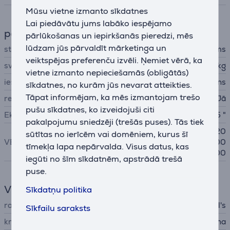
Mūsu vietne izmanto sīkdatnes
Lai piedāvātu jums labāko iespējamo
paliktņi un stiprinājumi
pārlūkošanas un iepirkšanās pieredzi, mēs
lūdzam jūs pārvaldīt mārketinga un
stiprinājuma / paliktņa veids
Sienas stiprinājums
veiktspējas preferenču izvēli. Ņemiet vērā, ka
svars
25 kg
vietne izmanto nepieciešamās (obligātās)
iestādījumi
leņķis, pagrieziens
sīkdatnes, no kurām jūs nevarat atteikties.
Tāpat informējam, ka mēs izmantojam trešo
regulējams VESA
Jā
pušu sīkdatnes, ko izveidojuši citi
Ekrāna izmērs
32 65 "
pakalpojumu sniedzēji (trešās puses). Tās tiek
100x100, 200x100, 200x20
sūtītas no ierīcēm vai domēniem, kurus šī
VESA
0, 300x200, 300x300, 400
tīmekļa lapa nepārvalda. Visus datus, kas
x300, 400x400, 400x200
iegūti no šīm sīkdatnēm, apstrādā trešā
puse.
Vispārējais parametrs
Sīkdatņu politika
ražotājs
Vogel's
Sīkfailu saraksts
krāsa
melna