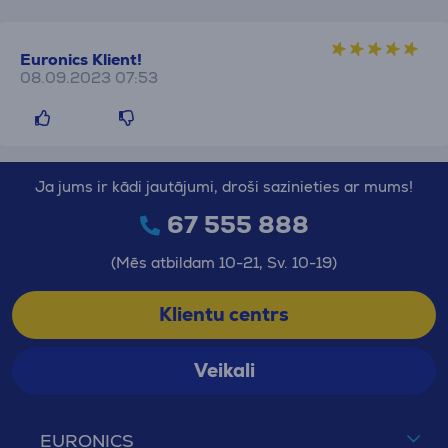
Euronics Klient!
08.09.2023 07:53
Ja jums ir kādi jautājumi, droši sazinieties ar mums!
67 555 888
(Mēs atbildam 10-21, Sv. 10-19)
Klientu centrs
Veikali
EURONICS