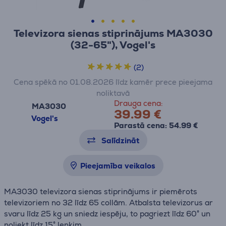
Televizora sienas stiprinājums MA3030
(32-65"), Vogel's
(2)
Cena spēkā no 01.08.2026 līdz kamēr prece pieejama
noliktavā
Drauga cena:
MA3030
39.99 €
Vogel's
Parastā cena: 54.99 €
Salīdzināt
Pieejamība veikalos
MA3030 televizora sienas stiprinājums ir piemērots
televizoriem no 32 līdz 65 collām. Atbalsta televizorus ar
svaru līdz 25 kg un sniedz iespēju, to pagriezt līdz 60° un
noliekt līdz 15° leņķim.