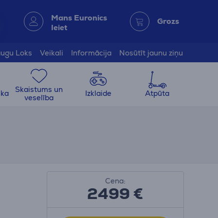
Mans Euronics
Grozs
Ieiet
ugu Loks
Veikali
Informācija
Nosūtīt jaunu ziņu
Skaistums un
ika
Izklaide
Atpūta
veselība
Cena:
2499 €