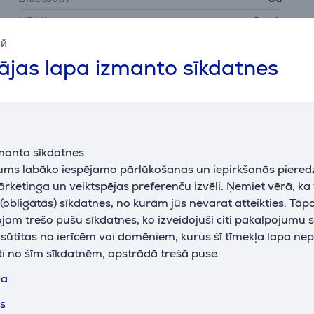
HDMI
2 gab
ий
austiņu izeja
Nē
jas lapa izmanto sīkdatnes
LAN (tīkla interfeis,
Jā
RJ45)
micro HDMI
Nē
NFC
Nē
optiskā izeja
Jā
manto sīkdatnes
jums labāko iespējamo pārlūkošanas un iepirkšanās piered
USB-A
Jā
ārketinga un veiktspējas preferenču izvēli. Ņemiet vērā, ka
USB-C
Nē
obligātās) sīkdatnes, no kurām jūs nevarat atteikties. Tāp
USB-A
2 gab
am trešo pušu sīkdatnes, ko izveidojuši citi pakalpojumu s
k sūtītas no ierīcēm vai domēniem, kurus šī tīmekļa lapa ne
Wi-Fi
Jā
ti no šīm sīkdatnēm, apstrādā trešā puse.
ka
ts