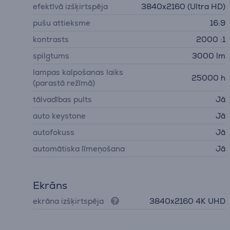
efektīvā izšķirtspēja
3840x2160 (Ultra HD)
pušu attieksme
16:9
kontrasts
2000 :1
spilgtums
3000 lm
lampas kalpošanas laiks
25000 h
(parastā režīmā)
tālvadības pults
Jā
auto keystone
Jā
autofokuss
Jā
automātiska līmeņošana
Jā
Ekrāns
ekrāna izšķirtspēja
3840х2160 4K UHD