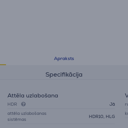
Apraksts
Specifikācija
Attēla uzlabošana
V
HDR
Jā
r
attēla uzlabošanas
k
HDR10, HLG
sistēmas