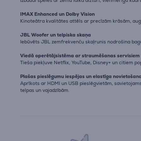
Izbaudi spēles ar zemu laika aizturi, vienmērīgu kadru
IMAX Enhanced un Dolby Vision
Kinoteātra kvalitātes attēls ar precīzām krāsām, au
JBL Woofer un telpiska skaņa
Iebūvēts JBL zemfrekvenču skaļrunis nodrošina bagāt
Viedā operētājsistēma ar straumēšanas servisiem
Tieša piekļuve Netflix, YouTube, Disney+ un citiem 
Plašas pieslēgumu iespējas un elastīga novietošan
Aprīkots ar HDMI un USB pieslēgvietām, savietojams 
telpas un vajadzībām.