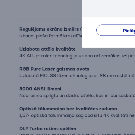
Regulējams ekrāna izmērs (65"–300")
Pielā
Izbaudi plaša formāta skatīšanos jebkurā vietā — vie
Uzlabota attēla kvalitāte
4K AI Upscaler tehnoloģija uzlabo arī zemākas izšķirt
RGB Pure Laser gaismas avots
Uzlabotā MCL38 lāzertehnoloģija ar 28 mikroshēmām n
3000 ANSI lūmeni
Nodrošina spilgtu un dzidru attēlu, kas ir labi saska
Optiskā tālummaiņa bez kvalitātes zuduma
1,67× optiskā tālummaiņa saglabā īstu 4K kvalitāti ne
DLP Turbo režīms spēlēm