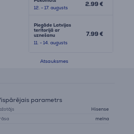
Pakomāts
2.99 €
12. - 17. augusts
Piegāde Latvijas
teritorijā ar
7.99 €
uznešanu
11. - 14. augusts
Atsauksmes
ispārējais parametrs
ažotājs
Hisense
rāsa
melna