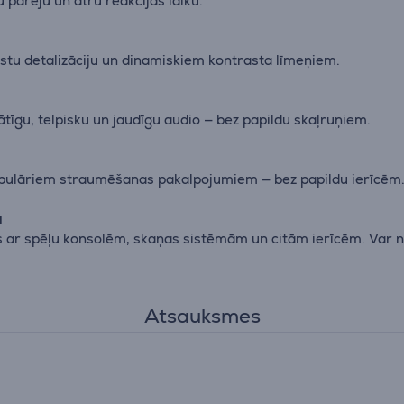
 pāreju un ātru reakcijas laiku.
gstu detalizāciju un dinamiskiem kontrasta līmeņiem.
īgu, telpisku un jaudīgu audio — bez papildu skaļruņiem.
populāriem straumēšanas pakalpojumiem — bez papildu ierīcēm
a
ar spēļu konsolēm, skaņas sistēmām un citām ierīcēm. Var nov
Atsauksmes