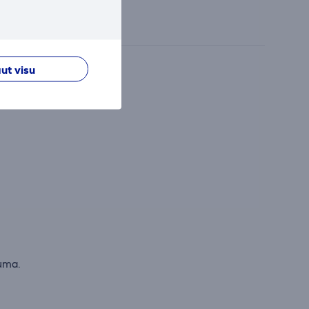
ut visu
duma.