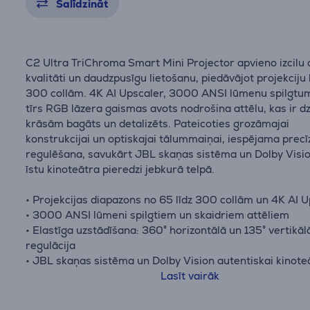
Salīdzināt
C2 Ultra TriChroma Smart Mini Projector apvieno izcilu 
kvalitāti un daudzpusīgu lietošanu, piedāvājot projekciju 
300 collām. 4K AI Upscaler, 3000 ANSI lūmenu spilgtu
tīrs RGB lāzera gaismas avots nodrošina attēlu, kas ir dz
krāsām bagāts un detalizēts. Pateicoties grozāmajai
konstrukcijai un optiskajai tālummaiņai, iespējama precī
regulēšana, savukārt JBL skaņas sistēma un Dolby Visi
īstu kinoteātra pieredzi jebkurā telpā.
• Projekcijas diapazons no 65 līdz 300 collām un 4K AI 
• 3000 ANSI lūmeni spilgtiem un skaidriem attēliem
• Elastīga uzstādīšana: 360° horizontālā un 135° vertikāl
regulācija
• JBL skaņas sistēma un Dolby Vision autentiskai kinote
sajūtai
Lasīt vairāk