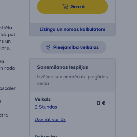
Grozā
attēla
Līzinga un nomas kalkulators
līdz pat
ms un
Pieejamība veikalos
idrs,
za
Saņemšanas iespējas
on rada
Izvēlies sev piemērotu piegādes
veidu
Upscaler
Veikals
ā
0 €
2 Stundas
ātra
Uzzināt vairāk