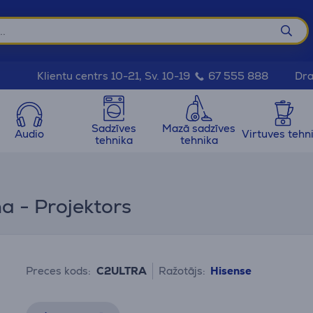
Dra
Klientu centrs 10-21, Sv. 10-19
67 555 888
Sadzīves
Mazā sadzīves
Audio
Virtuves tehn
tehnika
tehnika
na - Projektors
Preces kods:
C2ULTRA
Ražotājs:
Hisense