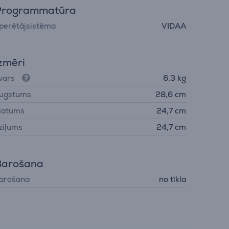
Programmatūra
perētājsistēma
VIDAA
zmēri
vars
6,3 kg
ugstums
28,6 cm
latums
24,7 cm
ziļums
24,7 cm
Barošana
arošana
no tīkla