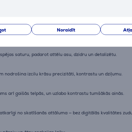
Apraksts
got
Noraidīt
Atļa
sistabā, pagalmā vai pat uz griestiem.
spējas saturu, padarot attēlu asu, dzidru un detalizētu.
odrošina izcilu krāsu precizitāti, kontrastu un dziļumu.
tāms arī gaišās telpās, un uzlabo kontrastu tumšākās ainās.
atkarīgi no skatīšanās attāluma — bez digitālās kvalitātes zu