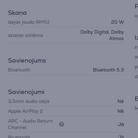
Skaņa
o
Izejas jauda (RMS)
20 W
Dolby Digital, Dolby
skaņas sistēma
I
Atmos
s
a
Savienojums
p
Bluetooth
Bluetooth 5.3
d
Savienojumi
3,5mm audio izeja
Nē
b
Apple AirPlay 2
Nē
ARC - Audio Return
Jā
Channel
Bluetooth
Jā