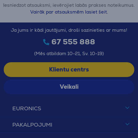
Iesniedzot atsauksmi, ievērojiet labās prakses noteikumus.
Vairāk par atsauksmēm lasiet šeit.
Ja jums ir kādi jautājumi, droši sazinieties ar mums!
67 555 888
(Mēs atbildam 10-21, Sv. 10-19)
Klientu centrs
Veikali
EURONICS
PAKALPOJUMI