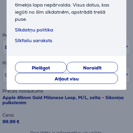
tīmekļa lapa nepārvalda. Visus datus, kas
Aptuvens ikmēneša maksājums
iegūti no šīm sīkdatnēm, apstrādā trešā
11 €
puse.
Sīkdatņu politika
Periods
Sīkfailu saraksts
10
mēn.
Pirmā iemaksa
Pielāgot
Noraidīt
0% /
0,00 €
Atļaut visu
Preces nosaukums
Apple 46mm Gold Milanese Loop, M/L, zelta - Siksniņa
pulkstenim
Cena
99.99 €
Rezultāts ir informatīvs un veikts,