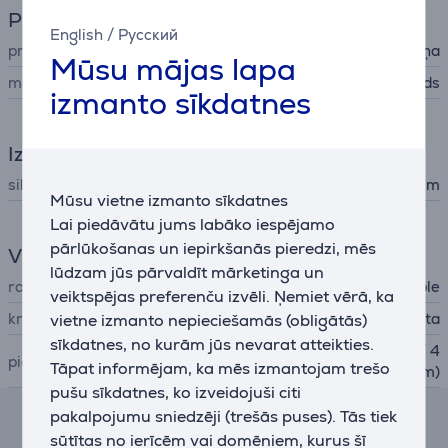
Pulkstenis
English
/
Русский
prece
rokas pulksteņa siksniņa
Mūsu mājas lapa
materiāls
nerūsējošais tērauds
izmanto sīkdatnes
Izmēri
siksniņas izmērs
150 - 200 mm
Mūsu vietne izmanto sīkdatnes
Lai piedāvātu jums labāko iespējamo
pārlūkošanas un iepirkšanās pieredzi, mēs
Vispārējais parametrs
lūdzam jūs pārvaldīt mārketinga un
ražotājs
Apple
veiktspējas preferenču izvēli. Ņemiet vērā, ka
krāsa
zelta
vietne izmanto nepieciešamās (obligātās)
sīkdatnes, no kurām jūs nevarat atteikties.
Apple Watch (44 / 45 / 46 / 4
piemērots pulkstenim
Tāpat informējam, ka mēs izmantojam trešo
9mm)
pušu sīkdatnes, ko izveidojuši citi
pakalpojumu sniedzēji (trešās puses). Tās tiek
Līzinga un nomas kalkulators
sūtītas no ierīcēm vai domēniem, kurus šī