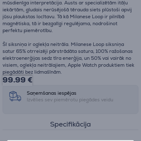
mūsdienīga interpretācija. Austs ar specializētām itāļu
iekārtām, gludais nerūsējošā tērauda siets plūstoši apvij
jūsu plaukstas locītavu. Tā kā Milanese Loop ir pilnībā
magnētiska, tā ir bezgalīgi regulējama, nodrošinot
perfektu piemērotību.
Šī siksniņa ir oglekļa neitrāla. Milanese Loop siksniņa
satur 65% otrreizēji pārstrādāta satura, 100% ražošanas
elektroenerģijas sedz tīra enerģija, un 50% vai vairāk no
visiem, oglekļa neitrālajiem, Apple Watch produktiem tiek
piegādāti bez lidmašīnām.
99.99
€
Saņemšanas iespējas
Izvēlies sev piemērotu piegādes veidu
Specifikācija