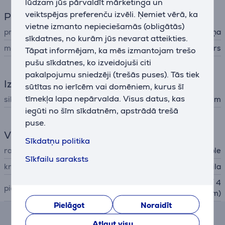
lūdzam jūs pārvaldīt mārketinga un
veiktspējas preferenču izvēli. Ņemiet vērā, ka
Pulkstenis
vietne izmanto nepieciešamās (obligātās)
prece
rokas pulksteņa siksniņa
sīkdatnes, no kurām jūs nevarat atteikties.
materiāls
polimērs
Tāpat informējam, ka mēs izmantojam trešo
pušu sīkdatnes, ko izveidojuši citi
pakalpojumu sniedzēji (trešās puses). Tās tiek
Izmēri
sūtītas no ierīcēm vai domēniem, kurus šī
tīmekļa lapa nepārvalda. Visus datus, kas
siksniņas izmērs
160 - 210 mm
iegūti no šīm sīkdatnēm, apstrādā trešā
puse.
Vispārējais parametrs
Sīkdatņu politika
ražotājs
Apple
Sīkfailu saraksts
krāsa
tumši zila
Apple Watch (44 / 45 / 46 / 4
piemērots pulkstenim
9mm)
Pielāgot
Noraidīt
Atsauksmes
Atļaut visu