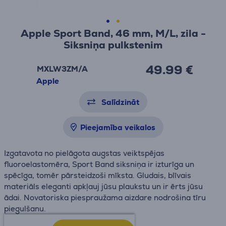
Apple Sport Band, 46 mm, M/L, zila -
Siksniņa pulkstenim
49.99 €
MXLW3ZM/A
Apple
Salīdzināt
Pieejamība veikalos
Izgatavota no pielāgota augstas veiktspējas
fluoroelastomēra, Sport Band siksniņa ir izturīga un
spēcīga, tomēr pārsteidzoši mīksta. Gludais, blīvais
materiāls eleganti apkļauj jūsu plaukstu un ir ērts jūsu
ādai. Novatoriska piespraužama aizdare nodrošina tīru
piegulšanu.