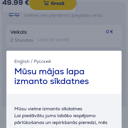
49.99
€
Grozā
Saņemšanas iespējas
Izvēlies sev piemērotu piegādes veidu
0 €
Veikals
Uzzināt vairāk
2 Stundas
2.99 €
Pakomāts
English
/
Русский
13. - 18. augusts
Mūsu mājas lapa
izmanto sīkdatnes
7.99 €
Piegāde Latvijas teritorijā ar uznešanu
12. - 15. augusts
Mūsu vietne izmanto sīkdatnes
Specifikācija
Lai piedāvātu jums labāko iespējamo
pārlūkošanas un iepirkšanās pieredzi, mēs