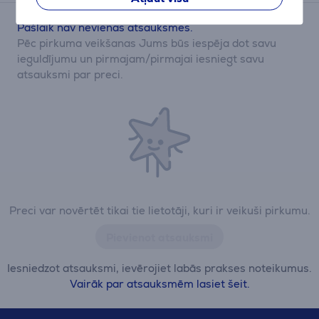
Pašlaik nav nevienas atsauksmes.
Pēc pirkuma veikšanas Jums būs iespēja dot savu
ieguldījumu un pirmajam/pirmajai iesniegt savu
atsauksmi par preci.
Preci var novērtēt tikai tie lietotāji, kuri ir veikuši pirkumu.
Pievienot atsauksmi
Iesniedzot atsauksmi, ievērojiet labās prakses noteikumus.
Vairāk par atsauksmēm lasiet šeit.