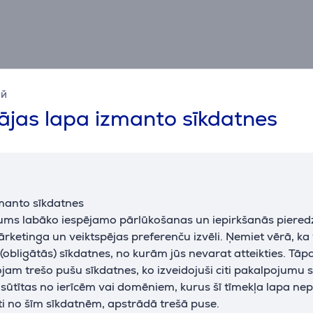
ий
jas lapa izmanto sīkdatnes
Specifikācija
Izmēri
V
siksniņas izmērs
130 - 200 mm
r
manto sīkdatnes
k
jums labāko iespējamo pārlūkošanas un iepirkšanās piered
ārketinga un veiktspējas preferenču izvēli. Ņemiet vērā, ka
p
obligātās) sīkdatnes, no kurām jūs nevarat atteikties. Tāp
am trešo pušu sīkdatnes, ko izveidojuši citi pakalpojumu s
k sūtītas no ierīcēm vai domēniem, kurus šī tīmekļa lapa ne
ti no šīm sīkdatnēm, apstrādā trešā puse.