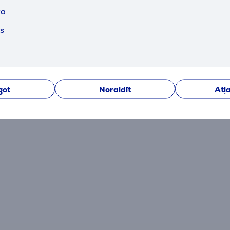
ka
Atsauksmes
ts
Pašlaik nav nevienas atsauksmes.
got
Noraidīt
Atļa
Pēc pirkuma veikšanas Jums būs iespēja dot savu iegul
atsauksmi par preci.