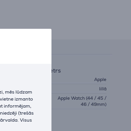
Atsauksmes
ispārējais parametrs
ažotājs
Apple
rāsa
lillā
zi, mēs lūdzam
Apple Watch (44 / 45 /
 vietne izmanto
iemērots pulkstenim
46 / 49mm)
at informējam,
niedzēji (trešās
pārvalda. Visus