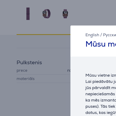
Specifikācija
English
/
Русск
Mūsu mā
Pulkstenis
prece
rokas pulksteņa siksniņa
Mūsu vietne iz
materiāls
neilons, poliesters
Lai piedāvātu 
jūs pārvaldīt m
nepieciešamās (
ka mēs izmantoj
puses). Tās tie
datus, kas iegū