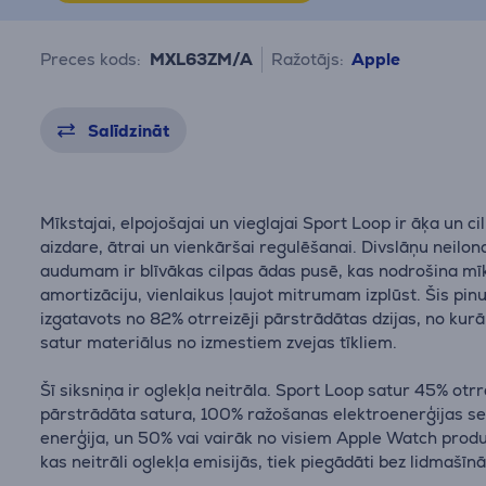
Preces kods:
MXL63ZM/A
Ražotājs:
Apple
Salīdzināt
Mīkstajai, elpojošajai un vieglajai Sport Loop ir āķa un ci
aizdare, ātrai un vienkāršai regulēšanai. Divslāņu neilon
audumam ir blīvākas cilpas ādas pusē, kas nodrošina mī
amortizāciju, vienlaikus ļaujot mitrumam izplūst. Šis pin
izgatavots no 82% otrreizēji pārstrādātas dzijas, no kur
satur materiālus no izmestiem zvejas tīkliem.
Šī siksniņa ir oglekļa neitrāla. Sport Loop satur 45% otrr
pārstrādāta satura, 100% ražošanas elektroenerģijas se
enerģija, un 50% vai vairāk no visiem Apple Watch prod
kas neitrāli oglekļa emisijās, tiek piegādāti bez lidmašīn