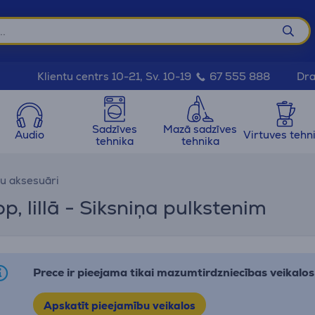
Dra
Klientu centrs 10-21, Sv. 10-19
67 555 888
Sadzīves
Mazā sadzīves
Audio
Virtuves tehn
tehnika
tehnika
u aksesuāri
 lillā - Siksniņa pulkstenim
Prece ir pieejama tikai mazumtirdzniecības veikalos
Apskatīt pieejamību veikalos