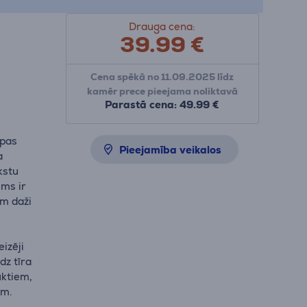
Drauga cena:
39.99
€
Cena spēkā no 11.09.2025 līdz
kamēr prece pieejama noliktavā
Parastā cena: 49.99 €
lpas
Pieejamība veikalos
a
kstu
ums ir
ām daži
eizēji
dz tīra
uktiem,
ām.