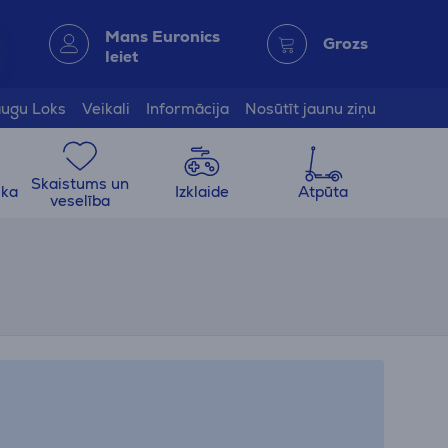
Mans Euronics
Grozs
Ieiet
ugu Loks
Veikali
Informācija
Nosūtīt jaunu ziņu
Skaistums un
ika
Izklaide
Atpūta
veselība