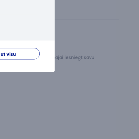
ut visu
dījumu un pirmajam/pirmajai iesniegt savu