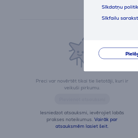
Sīkdatņu politi
Sīkfailu saraks
Pielā
Preci var novērtēt tikai tie lietotāji, kuri ir
veikuši pirkumu.
Pievienot atsauksmi
Iesniedzot atsauksmi, ievērojiet labās
prakses noteikumus.
Vairāk par
atsauksmēm lasiet šeit.