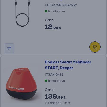
EP-DA705BBEGWW
Ir noliktavā
Cena:
12
.99 €
Eholots Smart fishfinder
START, Deeper
ITGAM0431
Ir noliktavā
Cena:
139
.99 €
10 mēneši 15 €