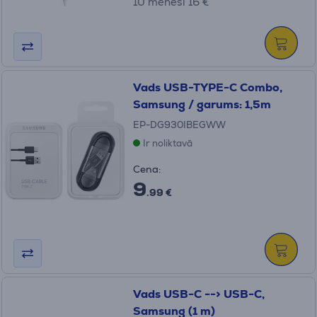
10 mēneši 16 €
Vads USB-TYPE-C Combo,
Samsung / garums: 1,5m
EP-DG930IBEGWW
Ir noliktavā
Cena:
9
.99 €
Vads USB-C --> USB-C,
Samsung (1 m)