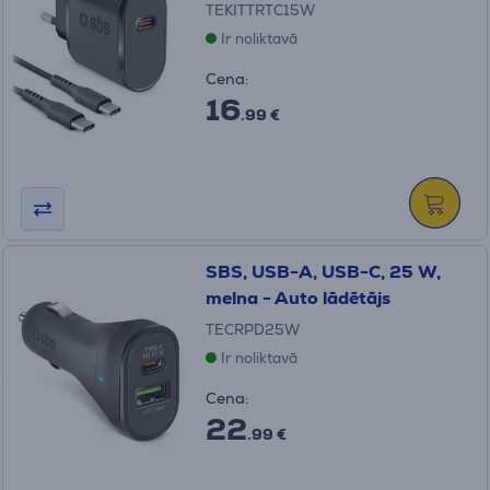
TEKITTRTC15W
Ir noliktavā
Cena:
16
.99 €
SBS, USB-A, USB-C, 25 W,
melna - Auto lādētājs
TECRPD25W
Ir noliktavā
Cena:
22
.99 €