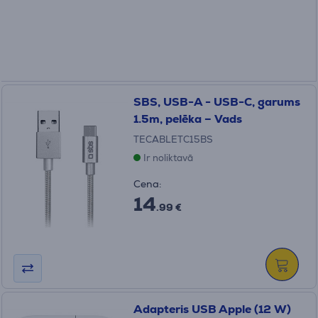
SBS, USB-A - USB-C, garums
1.5m, pelēka – Vads
TECABLETC15BS
Ir noliktavā
Cena:
14
.99 €
Adapteris USB Apple (12 W)