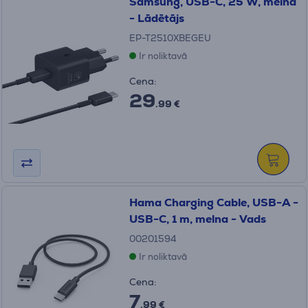
Samsung, USB-C, 25 W, melna
- Lādētājs
EP-T2510XBEGEU
Ir noliktavā
Cena:
29
.99 €
Hama Charging Cable, USB-A -
USB-C, 1 m, melna - Vads
00201594
Ir noliktavā
Cena:
7
.99 €