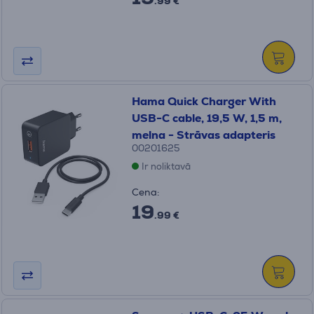
.99 €
Hama Quick Charger With
USB-C cable, 19,5 W, 1,5 m,
melna - Strāvas adapteris
00201625
Ir noliktavā
Cena:
19
.99 €