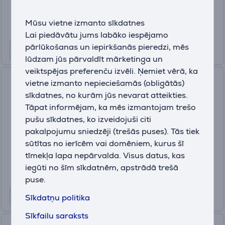
19
.99 €
Mūsu vietne izmanto sīkdatnes
Lai piedāvātu jums labāko iespējamo
pārlūkošanas un iepirkšanās pieredzi, mēs
lūdzam jūs pārvaldīt mārketinga un
veiktspējas preferenču izvēli. Ņemiet vērā, ka
Apple Pencil Pro, balta - Stilus
vietne izmanto nepieciešamās (obligātās)
sīkdatnes, no kurām jūs nevarat atteikties.
MX2D3ZM/A
Tāpat informējam, ka mēs izmantojam trešo
pušu sīkdatnes, ko izveidojuši citi
Ir noliktavā
pakalpojumu sniedzēji (trešās puses). Tās tiek
Cena:
sūtītas no ierīcēm vai domēniem, kurus šī
149
.99 €
tīmekļa lapa nepārvalda. Visus datus, kas
10 mēneši 16 €
iegūti no šīm sīkdatnēm, apstrādā trešā
puse.
Sīkdatņu politika
Sīkfailu saraksts