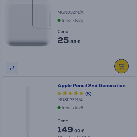
MGN03ZM/A
Ir noliktavā
Cena:
25
.99 €
Apple Pencil 2nd Generation
(5)
MU8F2ZM/A
Ir noliktavā
Cena:
149
.99 €