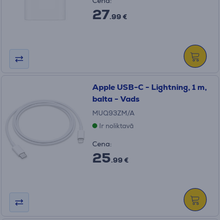
Cena:
27
.99 €
Apple USB-C - Lightning, 1 m,
balta - Vads
MUQ93ZM/A
Ir noliktavā
Cena:
25
.99 €