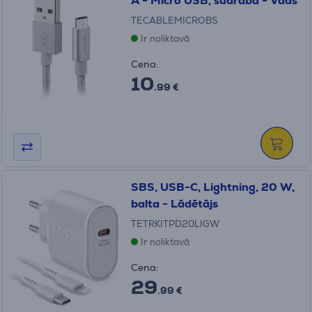
A - Micro USB, sudraba - Vads
TECABLEMICROBS
Ir noliktavā
Cena:
10
.99 €
SBS, USB-C, Lightning, 20 W,
balta - Lādētājs
TETRKITPD20LIGW
Ir noliktavā
Cena:
29
.99 €