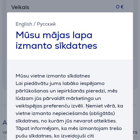
0 €
Veikals
Uzzināt vairāk
11. - 17. augusts
English
/
Русский
Mūsu mājas lapa
2.99 €
Pakomāts
izmanto sīkdatnes
13. - 18. augusts
7.99 €
Piegāde Latvijas teritorijā ar uznešanu
12. - 15. augusts
Mūsu vietne izmanto sīkdatnes
Lai piedāvātu jums labāko iespējamo
pārlūkošanas un iepirkšanās pieredzi, mēs
lūdzam jūs pārvaldīt mārketinga un
Specifikācija
veiktspējas preferenču izvēli. Ņemiet vērā, ka
vietne izmanto nepieciešamās (obligātās)
sīkdatnes, no kurām jūs nevarat atteikties.
Aksesuāri telefonam
Tāpat informējam, ka mēs izmantojam trešo
veids
Telefona aksesuārs
pušu sīkdatnes, ko izveidojuši citi