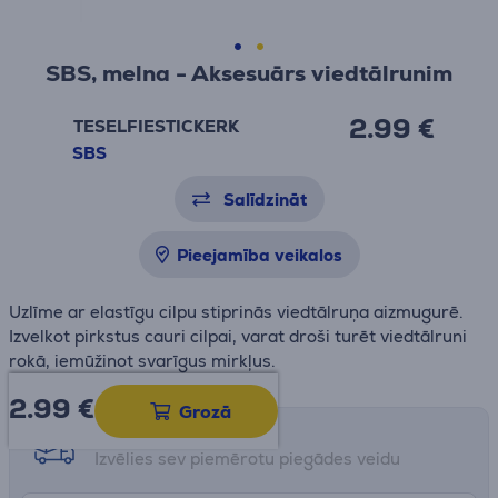
SBS, melna - Aksesuārs viedtālrunim
2.99 €
TESELFIESTICKERK
SBS
Salīdzināt
Pieejamība veikalos
Uzlīme ar elastīgu cilpu stiprinās viedtālruņa aizmugurē.
Izvelkot pirkstus cauri cilpai, varat droši turēt viedtālruni
rokā, iemūžinot svarīgus mirkļus.
2.99
€
Grozā
Saņemšanas iespējas
Izvēlies sev piemērotu piegādes veidu