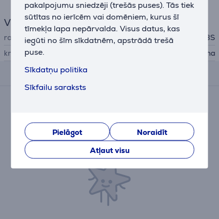
pakalpojumu sniedzēji (trešās puses). Tās tiek
sūtītas no ierīcēm vai domēniem, kurus šī
Vispārējais parametrs
tīmekļa lapa nepārvalda. Visus datus, kas
ražotājs
SBS
iegūti no šīm sīkdatnēm, apstrādā trešā
puse.
krāsa
melna
Sīkdatņu politika
Atsauksmes
Sīkfailu saraksts
Pašlaik nav nevienas atsauksmes.
Pēc pirkuma veikšanas Jums būs iespēja dot savu
ieguldījumu un pirmajam/pirmajai iesniegt savu
Pielāgot
Noraidīt
atsauksmi par preci.
Atļaut visu