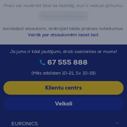
Preci var novērtēt tikai tie lietotāji, kuri ir veikuši pirkumu.
Pievienot atsauksmi
Iesniedzot atsauksmi, ievērojiet labās prakses noteikumus.
Vairāk par atsauksmēm lasiet šeit.
Ja jums ir kādi jautājumi, droši sazinieties ar mums!
67 555 888
(Mēs atbildam 10-21, Sv. 10-19)
Klientu centrs
Veikali
EURONICS