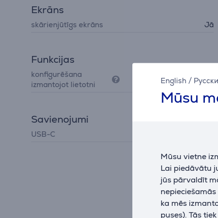
Ekrāns
skārienjūtīgs ekrāns
Jā
Funkcijas
konfigurēšana
Jā
English
/
Русск
izmantojot lietotni
Mūsu mā
Savienojumi
USB-C
Jā
Mūsu vietne iz
Lai piedāvātu 
jūs pārvaldīt m
nepieciešamās (
ka mēs izmantoj
puses). Tās tie