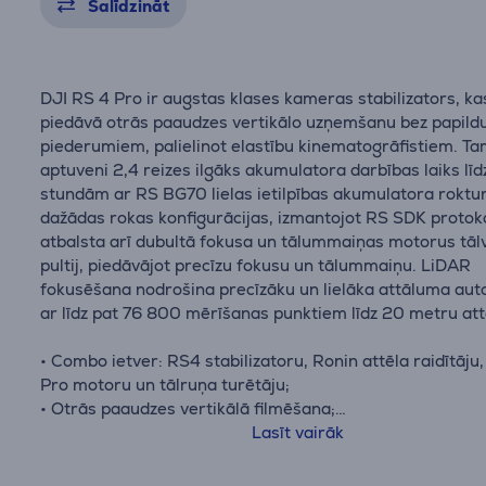
Salīdzināt
DJI RS 4 Pro ir augstas klases kameras stabilizators, ka
piedāvā otrās paaudzes vertikālo uzņemšanu bez papild
piederumiem, palielinot elastību kinematogrāfistiem. Ta
aptuveni 2,4 reizes ilgāks akumulatora darbības laiks līd
stundām ar RS BG70 lielas ietilpības akumulatora roktur
dažādas rokas konfigurācijas, izmantojot RS SDK protoko
atbalsta arī dubultā fokusa un tālummaiņas motorus tāl
pultij, piedāvājot precīzu fokusu un tālummaiņu. LiDAR
fokusēšana nodrošina precīzāku un lielāka attāluma au
ar līdz pat 76 800 mērīšanas punktiem līdz 20 metru at
• Combo ietver: RS4 stabilizatoru, Ronin attēla raidītāju
Pro motoru un tālruņa turētāju;
• Otrās paaudzes vertikālā filmēšana;
• Pagarināts akumulatora darbības laiks līdz 29 stundām
Lasīt vairāk
• Dubultā fokusa un tālummaiņas motora atbalsts ar tāl
pulti;