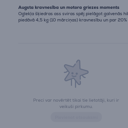
Augsta kravnesība un motora griezes moments
Oglekļa šķiedras ass sviras spēj pielāgot galvenās h
piedāvā 4,5 kg (10 mārciņas) kravnesību un par 20%
Preci var novērtēt tikai tie lietotāji, kuri ir
veikuši pirkumu.
Pievienot atsauksmi