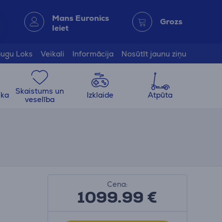
Mans Euronics
Grozs
Ieiet
ugu Loks
Veikali
Informācija
Nosūtīt jaunu ziņu
Skaistums un
ika
Izklaide
Atpūta
veselība
Cena:
1099.99
€