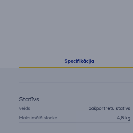
Specifikācija
Statīvs
veids
pašportretu statīvs
Maksimālā slodze
4,5 kg