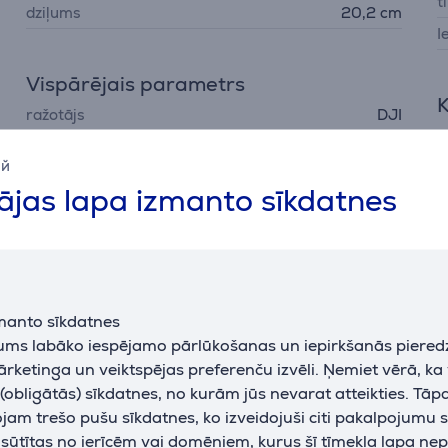
t
dziļums
20,2 cm
I
Vispārējais parametrs
K
ražotājs
DJI
d
krāsa
melna
ий
jas lapa izmanto sīkdatnes
P
Barošana
F
barošana
no akumulatora, USB-C
manto sīkdatnes
jums labāko iespējamo pārlūkošanas un iepirkšanās piered
ārketinga un veiktspējas preferenču izvēli. Ņemiet vērā, ka
obligātās) sīkdatnes, no kurām jūs nevarat atteikties. Tāp
am trešo pušu sīkdatnes, ko izveidojuši citi pakalpojumu s
Apraksts
k sūtītas no ierīcēm vai domēniem, kurus šī tīmekļa lapa ne