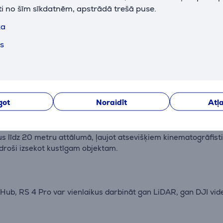
ti no šīm sīkdatnēm, apstrādā trešā puse.
ka
 novērš nepieciešamību pēc papildu piederumiem, ļaujot kinema
ts
rina akumulatora darbības laiku līdz 29 stundām, piedāvājot 
got
Noraidīt
Atļa
līdz 20 metru attālumā, ļaujot atsevišķiem kinematogrāfisti
roši izsekot kustīgam objektam.
ub, RS 4 Pro var vienlaikus darbināt gan LiDAR, gan DJI vide