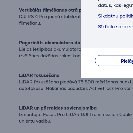
datus, kas iegū
Vertikālās filmēšanas otrā paaudze
Sīkdatņu politi
DJI RS 4 Pro jaunā stabilizatora horizontālā plāksne
filmēšanu.
Sīkfailu saraks
Pagarināts akumulatora darbības laiks
Lielas ietilpības akumulatora rokturis RS BG70 paga
izvēlēties dažādas rokas konfigurācijas.
Pielā
LiDAR fokusēšana
LiDAR fokusēšana piedāvā 76 800 mērīšanas punktus 
autofokusu. Nākamās paaudzes ActiveTrack Pro var d
LiDAR un pārraides savienojamība
Izmantojot Focus Pro LiDAR DJI Transmission Cable H
un ērtu vadību.