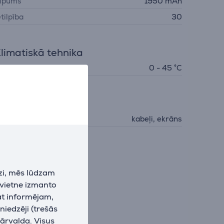
ilpums
1950 mAh
etilpība
30
limatiskā tehnika
arba temperatūra
0 - 45 °C
iederumi
oto aksesuāri
kabeļi, ekrāns
zi, mēs lūdzam
 vietne izmanto
at informējam,
niedzēji (trešās
pārvalda. Visus