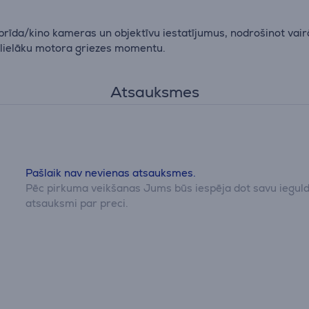
ibrīda/kino kameras un objektīvu iestatījumus, nodrošinot vair
 lielāku motora griezes momentu.
Atsauksmes
Pašlaik nav nevienas atsauksmes.
Pēc pirkuma veikšanas Jums būs iespēja dot savu iegul
atsauksmi par preci.