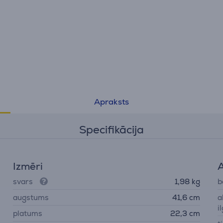
• 4,5 kg kravnesība ar 20% lielāku motora griezes mome
Apraksts
Specifikācija
Izmēri
A
svars
1,98 kg
b
augstums
41,6 cm
a
i
platums
22,3 cm