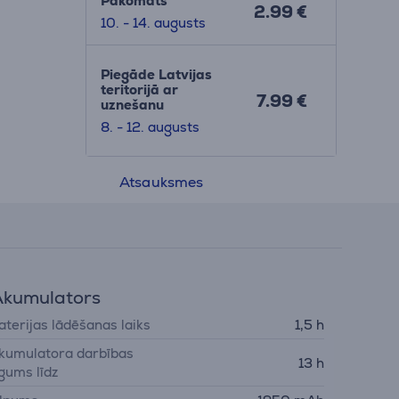
Pakomāts
2.99 €
ntu.
10. - 14. augusts
Piegāde Latvijas
teritorijā ar
7.99 €
uznešanu
8. - 12. augusts
Atsauksmes
kumulators
aterijas lādēšanas laiks
1,5 h
kumulatora darbības
13 h
lgums līdz