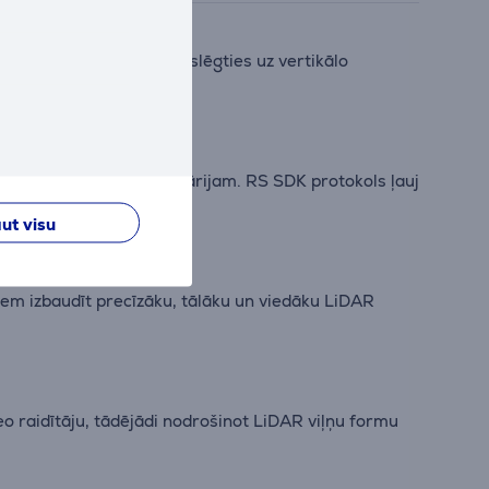
togrāfistiem viegli pārslēgties uz vertikālo
risinājumus katram scenārijam. RS SDK protokols ļauj
ut visu
em izbaudīt precīzāku, tālāku un viedāku LiDAR
o raidītāju, tādējādi nodrošinot LiDAR viļņu formu