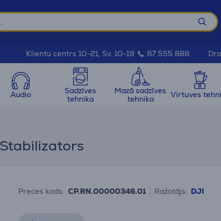
Dra
Klientu centrs 10-21, Sv. 10-19
67 555 888
Sadzīves
Mazā sadzīves
Audio
Virtuves tehn
tehnika
tehnika
Stabilizators
Preces kods:
CP.RN.00000346.01
Ražotājs:
DJI