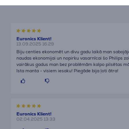
Euronics Klient!
13.09.2025 16:29
Biju centies ekonomēt un divu gadu laikā man sabojājās
naudas ekonomijai un nopirku vasarnīcai šo Philips zobu 
vairākus gadus man bez problēmām kalpo pilsētas mājā
īsta manta - visiem iesaku! Piegāde bija ļoti ātra!
Euronics Klient!
02.04.2025 13:33