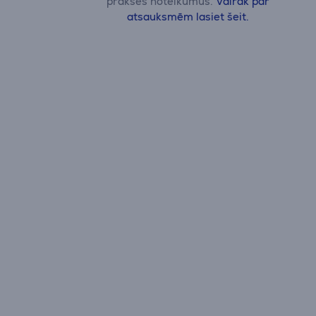
prakses noteikumus.
Vairāk par
atsauksmēm lasiet šeit.