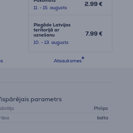
Pakomāts
2.99 €
11. - 15. augusts
Piegāde Latvijas
teritorijā ar
7.99 €
uznešanu
10. - 13. augusts
es
Atsauksmes
ispārējais parametrs
ažotājs
Philips
rāsa
balta