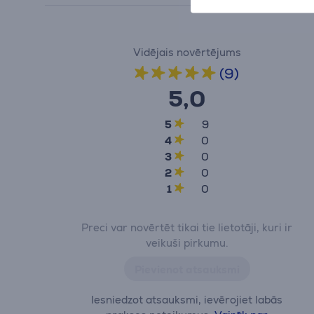
Vidējais novērtējums
(9)
5,0
5
9
4
0
3
0
2
0
1
0
Preci var novērtēt tikai tie lietotāji, kuri ir
veikuši pirkumu.
Pievienot atsauksmi
Iesniedzot atsauksmi, ievērojiet labās