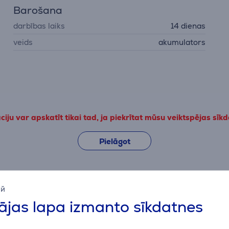
Barošana
darbības laiks
14 dienas
veids
akumulators
iju var apskatīt tikai tad, ja piekrītat mūsu veiktspējas sīk
Pielāgot
Apraksts
ий
jas lapa izmanto sīkdatnes
Papildus aksesuāri