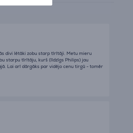
 divi lētāki zobu starp tīrītāji. Metu mieru
starpu tīrītāju, kurš (līdzīgs Philips) jau
. Lai arī dārgāks par vidējo cenu tirgū - tomēr