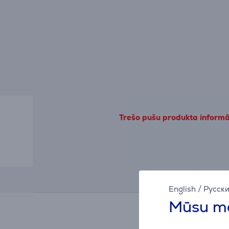
Trešo pušu produkta informāc
English
/
Русск
Mūsu mā