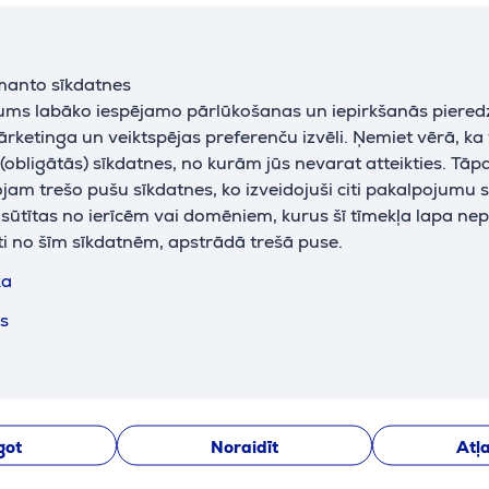
manto sīkdatnes
jums labāko iespējamo pārlūkošanas un iepirkšanās piered
ārketinga un veiktspējas preferenču izvēli. Ņemiet vērā, ka
obligātās) sīkdatnes, no kurām jūs nevarat atteikties. Tāp
am trešo pušu sīkdatnes, ko izveidojuši citi pakalpojumu s
k sūtītas no ierīcēm vai domēniem, kurus šī tīmekļa lapa ne
icare F3
ti no šīm sīkdatnēm, apstrādā trešā puse.
m, 2 gab. -
 starpu
ka
ts
got
Noraidīt
Atļa
Atsauksmes