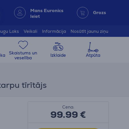
Mans Euronics
Grozs
Ieiet
ugu Loks
Veikali
Informācija
Nosūtīt jaunu ziņu
Skaistums un
ika
Izklaide
Atpūta
veselība
arpu tīrītājs
Cena:
99.99
€