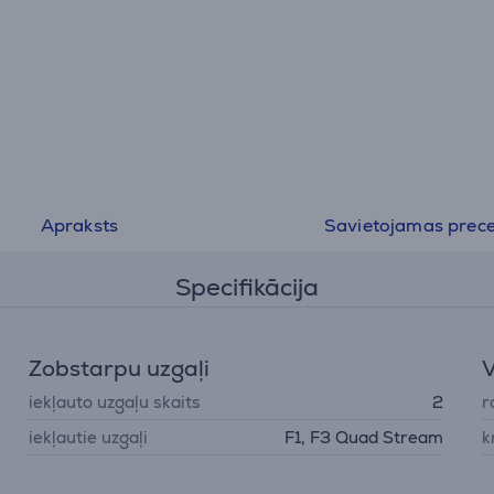
Apraksts
Savietojamas prec
Specifikācija
Zobstarpu uzgaļi
V
iekļauto uzgaļu skaits
2
r
iekļautie uzgaļi
F1, F3 Quad Stream
k