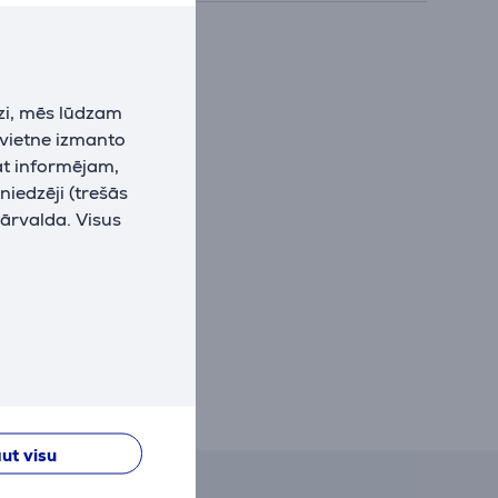
zi, mēs lūdzam
 vietne izmanto
at informējam,
niedzēji (trešās
pārvalda. Visus
ut visu