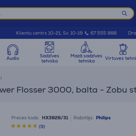
Dra
Klientu centrs 10-21, Sv. 10-19
67 555 888
Sadzīves
Mazā sadzīves
Audio
Virtuves tehn
tehnika
tehnika
i
wer Flosser 3000, balta - Zobu st
Preces kods:
HX3826/31
Ražotājs:
Philips
(9)