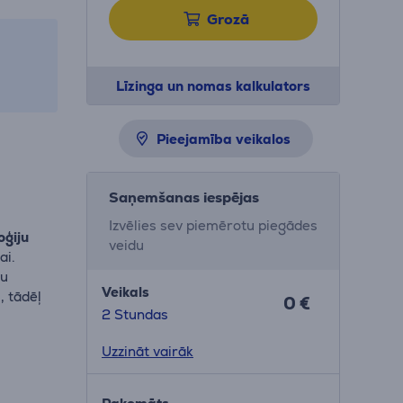
Grozā
Līzinga un nomas kalkulators
Pieejamība veikalos
Saņemšanas iespējas
Izvēlies sev piemērotu piegādes
oģiju
veidu
ai.
ku
Veikals
, tādēļ
0 €
2 Stundas
Uzzināt vairāk