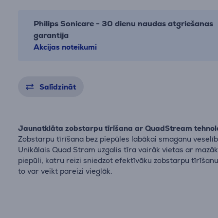
Philips Sonicare - 30 dienu naudas atgriešanas
garantija
Akcijas noteikumi
Salīdzināt
Jaunatklāta zobstarpu tīrīšana ar QuadStream tehnol
Zobstarpu tīrīšana bez piepūles labākai smaganu veselīb
Unikālais Quad Stram uzgalis tīra vairāk vietas ar mazā
piepūli, katru reizi sniedzot efektīvāku zobstarpu tīrīšanu
to var veikt pareizi vieglāk.