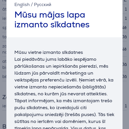
English
/
Русский
ātrumi
1
Mūsu mājas lapa
iekļauto rokturu skaits
1
izmanto sīkdatnes
spiediena sensors
Nē
taimeris
Jā
zobu birstes uzgaļa
Nē
Mūsu vietne izmanto sīkdatnes
noteikšana
Lai piedāvātu jums labāko iespējamo
atgādinājums par zobu
Jā
pārlūkošanas un iepirkšanās pieredzi, mēs
birstes uzgaļa maiņu
lūdzam jūs pārvaldīt mārketinga un
bērnu dizains
Jā
veiktspējas preferenču izvēli. Ņemiet vērā, ka
vietne izmanto nepieciešamās (obligātās)
sīkdatnes, no kurām jūs nevarat atteikties.
Zobu birstes uzgaļi
Tāpat informējam, ka mēs izmantojam trešo
iekļauto uzgaļu skaits
1
pušu sīkdatnes, ko izveidojuši citi
pakalpojumu sniedzēji (trešās puses). Tās tiek
sūtītas no ierīcēm vai domēniem, kurus šī
Barošana
tīmekļa lapa nepārvalda. Visus datus, kas