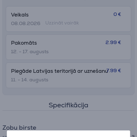
lietotni;
• Uzlādējama zobu birste ar ērtu, ilgstošu akumulatoru;
0 €
Veikals
• Saturs: 1 Pro Kids rokturis, 1 lādētājs, 1 zobu birstes
Uzzināt vairāk
08.08.2026
uzgalis.
2.99 €
Pakomāts
12. - 17. augusts
7.99 €
Piegāde Latvijas teritorijā ar uznešanu
11. - 14. augusts
Specifikācija
Zobu birste
režīmu skaits
2