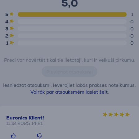
5,0
5
1
4
0
3
0
2
0
1
0
Preci var novērtēt tikai tie lietotāji, kuri ir veikuši pirkumu.
Pievienot atsauksmi
Iesniedzot atsauksmi, ievērojiet labās prakses noteikumus.
Vairāk par atsauksmēm lasiet šeit.
Euronics Klient!
11.12.2025 14:21