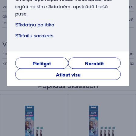
iegūti no šīm sīkdatnēm, apstrādā trešā
veids
akumulators
puse.
akumulatora līmeņa
Nē
indikators
Sīkdatņu politika
Sīkfailu saraksts
Vispārējais parametrs
ražotājs
Braun
krāsa
Pielāgot
Noraidīt
zila
Atļaut visu
Papildus aksesuāri