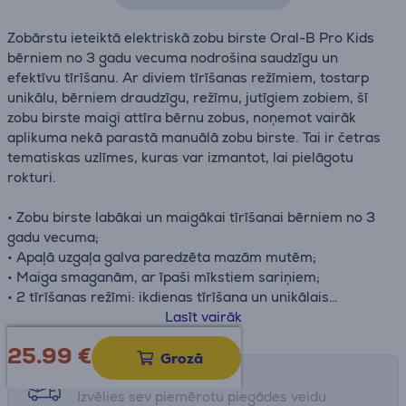
Zobārstu ieteiktā elektriskā zobu birste Oral-B Pro Kids
bērniem no 3 gadu vecuma nodrošina saudzīgu un
efektīvu tīrīšanu. Ar diviem tīrīšanas režīmiem, tostarp
unikālu, bērniem draudzīgu, režīmu, jutīgiem zobiem, šī
zobu birste maigi attīra bērnu zobus, noņemot vairāk
aplikuma nekā parastā manuālā zobu birste. Tai ir četras
tematiskas uzlīmes, kuras var izmantot, lai pielāgotu
rokturi.
• Zobu birste labākai un maigākai tīrīšanai bērniem no 3
gadu vecuma;
• Apaļā uzgaļa galva paredzēta mazām mutēm;
• Maiga smaganām, ar īpaši mīkstiem sariņiem;
• 2 tīrīšanas režīmi: ikdienas tīrīšana un unikālais
Sensitive Plus režīms pārsteidzoši maigai sajūtai īpaši
Lasīt vairāk
jutīgiem zobiem;
25.99
€
• Pielāgojiet zobu birstes rokturi ar 4 maināmām
Grozā
uzlīmēm;
Saņemšanas iespējas
• Darbojas ar bezmaksas Oral-B Disney Magic Timer
Izvēlies sev piemērotu piegādes veidu