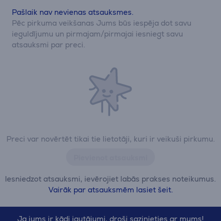
Pašlaik nav nevienas atsauksmes.
Pēc pirkuma veikšanas Jums būs iespēja dot savu
ieguldījumu un pirmajam/pirmajai iesniegt savu
atsauksmi par preci.
Preci var novērtēt tikai tie lietotāji, kuri ir veikuši pirkumu.
Pievienot atsauksmi
Iesniedzot atsauksmi, ievērojiet labās prakses noteikumus.
Vairāk par atsauksmēm lasiet šeit.
Ja jums ir kādi jautājumi, droši sazinieties ar mums!