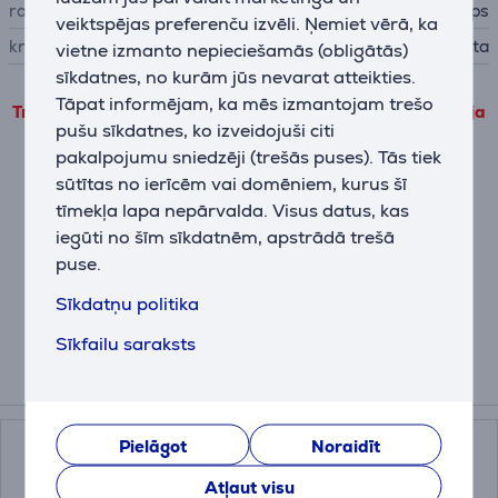
ražotājs
Philips
veiktspējas preferenču izvēli. Ņemiet vērā, ka
krāsa
balta
vietne izmanto nepieciešamās (obligātās)
sīkdatnes, no kurām jūs nevarat atteikties.
Tāpat informējam, ka mēs izmantojam trešo
Trešo pušu produkta informāciju var apskatīt tikai tad, ja
pušu sīkdatnes, ko izveidojuši citi
piekrītat mūsu veiktspējas sīkdatņu lietošanas
pakalpojumu sniedzēji (trešās puses). Tās tiek
noteikumiem.
sūtītas no ierīcēm vai domēniem, kurus šī
tīmekļa lapa nepārvalda. Visus datus, kas
Pielāgot
iegūti no šīm sīkdatnēm, apstrādā trešā
puse.
Apraksts
Sīkdatņu politika
Sīkfailu saraksts
Saistītās preces
Pielāgot
Noraidīt
Atļaut visu