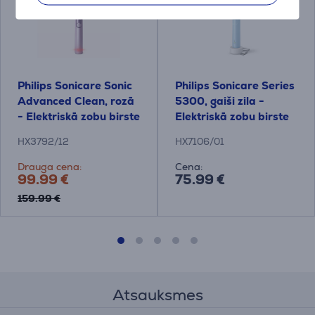
Philips Sonicare Sonic
Philips Sonicare Series
Advanced Clean, rozā
5300, gaiši zila -
- Elektriskā zobu birste
Elektriskā zobu birste
HX3792/12
HX7106/01
Drauga cena:
Cena:
99.99 €
75.99 €
159.99 €
Atsauksmes