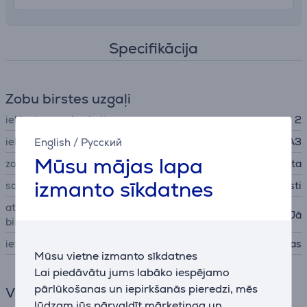
Specifikācija
Zobu birstes uzgaļi
iekļauto uzgaļu skaits
2
iekļautie zobu birstes uzgaļi
A3
English
/
Русский
Mūsu mājas lapa
zobu birstes uzgalis
standarta
izmanto sīkdatnes
saru cietība
mīksti
atgādinājums par zobu
Jā
birstes uzgaļa maiņu
ieteicamais kalpošanas laiks
90 dienas
Mūsu vietne izmanto sīkdatnes
Lai piedāvātu jums labāko iespējamo
pārlūkošanas un iepirkšanās pieredzi, mēs
Vispārējais parametrs
lūdzam jūs pārvaldīt mārketinga un