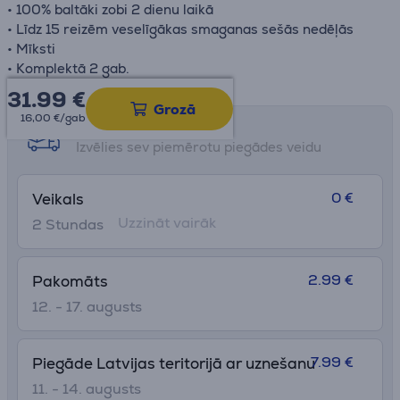
• 100% baltāki zobi 2 dienu laikā
• Līdz 15 reizēm veselīgākas smaganas sešās nedēļās
• Mīksti
• Komplektā 2 gab.
31.99
€
Grozā
16,00 €/gab
Saņemšanas iespējas
Izvēlies sev piemērotu piegādes veidu
0 €
Veikals
Uzzināt vairāk
2 Stundas
2.99 €
Pakomāts
12. - 17. augusts
7.99 €
Piegāde Latvijas teritorijā ar uznešanu
11. - 14. augusts