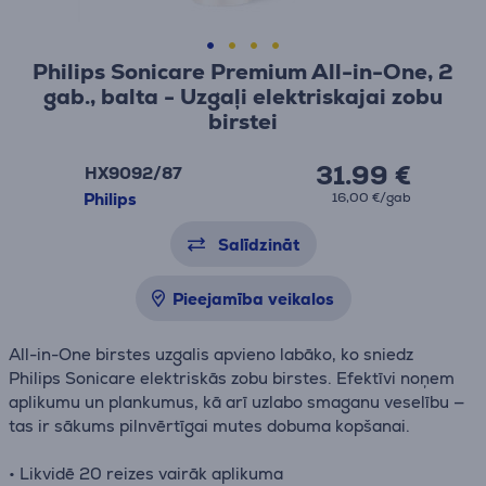
Philips Sonicare Premium All-in-One, 2
gab., balta - Uzgaļi elektriskajai zobu
birstei
31.99 €
HX9092/87
Philips
16,00 €/gab
Salīdzināt
Pieejamība veikalos
All-in-One birstes uzgalis apvieno labāko, ko sniedz
Philips Sonicare elektriskās zobu birstes. Efektīvi noņem
aplikumu un plankumus, kā arī uzlabo smaganu veselību —
tas ir sākums pilnvērtīgai mutes dobuma kopšanai.
• Likvidē 20 reizes vairāk aplikuma