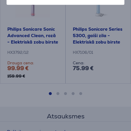
Philips Sonicare Sonic
Philips Sonicare Series
Advanced Clean, rozā
5300, gaiši zila -
- Elektriskā zobu birste
Elektriskā zobu birste
HX3792/12
HX7106/01
Drauga cena:
Cena:
99.99 €
75.99 €
159.99 €
Atsauksmes