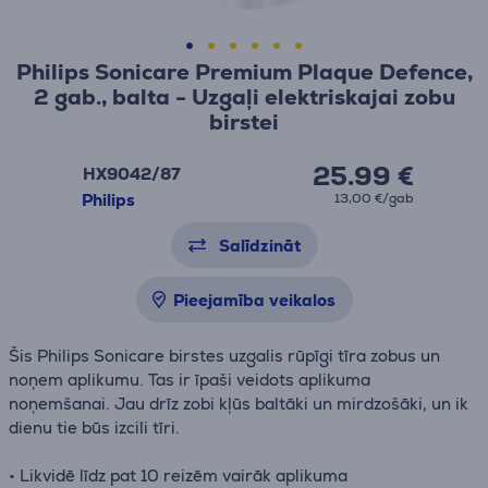
Philips Sonicare Premium Plaque Defence,
2 gab., balta - Uzgaļi elektriskajai zobu
birstei
25.99 €
HX9042/87
Philips
13,00 €/gab
Salīdzināt
Pieejamība veikalos
Šis Philips Sonicare birstes uzgalis rūpīgi tīra zobus un
noņem aplikumu. Tas ir īpaši veidots aplikuma
noņemšanai. Jau drīz zobi kļūs baltāki un mirdzošāki, un ik
dienu tie būs izcili tīri.
• Likvidē līdz pat 10 reizēm vairāk aplikuma