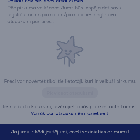
Pašlaik nav nevienas atsauksmes.
Pēc pirkuma veikšanas Jums būs iespēja dot savu
ieguldījumu un pirmajam/pirmajai iesniegt savu
atsauksmi par preci.
Preci var novērtēt tikai tie lietotāji, kuri ir veikuši pirkumu.
Pievienot atsauksmi
Iesniedzot atsauksmi, ievērojiet labās prakses noteikumus.
Vairāk par atsauksmēm lasiet šeit.
Ja jums ir kādi jautājumi, droši sazinieties ar mums!