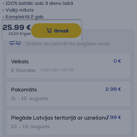
• 100% baltāki zobi 3 dienu laikā
• Vidēji mīksts
• Komplektā 2 gab.
25.99
€
Grozā
13,00 €/gab
Saņemšanas iespējas
Izvēlies sev piemērotu piegādes veidu
0 €
Veikals
Uzzināt vairāk
2 Stundas
2.99 €
Pakomāts
11. - 15. augusts
7.99 €
Piegāde Latvijas teritorijā ar uznešanu
10. - 13. augusts