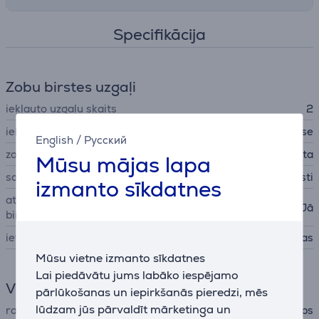
Specifikācija
Zobu birstes uzgaļi
iekļauto uzgaļu skaits
2
iekļautie zobu birstes uzgaļi
C3 Premium Plaque Defense
English
/
Русский
zobu birstes uzgalis
standarta
Mūsu mājas lapa
saru cietība
vidēji mīksti
izmanto sīkdatnes
atgādinājums par zobu
Jā
birstes uzgaļa maiņu
ieteicamais kalpošanas laiks
90 dienas
Mūsu vietne izmanto sīkdatnes
Lai piedāvātu jums labāko iespējamo
Vispārējais parametrs
pārlūkošanas un iepirkšanās pieredzi, mēs
lūdzam jūs pārvaldīt mārketinga un
ražotājs
Philips