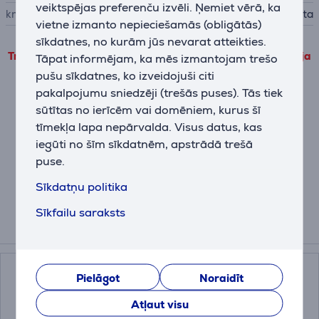
veiktspējas preferenču izvēli. Ņemiet vērā, ka
krāsa
balta
vietne izmanto nepieciešamās (obligātās)
sīkdatnes, no kurām jūs nevarat atteikties.
Trešo pušu produkta informāciju var apskatīt tikai tad, ja
Tāpat informējam, ka mēs izmantojam trešo
piekrītat mūsu veiktspējas sīkdatņu lietošanas
pušu sīkdatnes, ko izveidojuši citi
noteikumiem.
pakalpojumu sniedzēji (trešās puses). Tās tiek
sūtītas no ierīcēm vai domēniem, kurus šī
Pielāgot
tīmekļa lapa nepārvalda. Visus datus, kas
iegūti no šīm sīkdatnēm, apstrādā trešā
puse.
Apraksts
Sīkdatņu politika
Sīkfailu saraksts
Saistītās preces
Pielāgot
Noraidīt
Atļaut visu