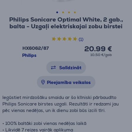
Philips Sonicare Optimal White, 2 gab.,
balta - Uzgaļi elektriskajai zobu birstei
(1)
20.99 €
HX6062/87
Philips
10,50 €/gab
Salīdzināt
Pieejamība veikalos
Iegūstiet mirdzošāku smaidu ar šo klīniski pārbaudīto
Philips Sonicare birstes uzgali. Rezultāti ir redzami jau
pēc vienas nedēļas, un ik dienu zobi būs izcili tīri.
• 100% baltāki zobi vienas nedēļas laikā
• Likvidē 7 reizes vairāk aplikuma