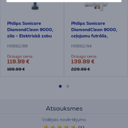
Philips Sonicare
Philips Sonicare
DiamondClean 9000,
DiamondClean 9000,
zila - Elektriskā zobu
ceļojumu futrālis,
birste
balta/vara - Elektriskā
HX9911/88
HX9911/94
zobu birste
Drauga cena:
Drauga cena:
119.99 €
139.99 €
199.99 €
229.99 €
Atsauksmes
Vidējais novērtējums