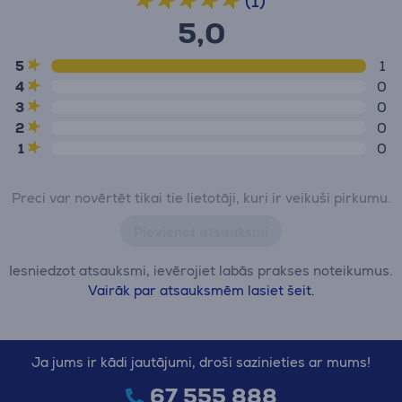
(1)
5,0
5
1
4
0
3
0
2
0
1
0
Preci var novērtēt tikai tie lietotāji, kuri ir veikuši pirkumu.
Pievienot atsauksmi
Iesniedzot atsauksmi, ievērojiet labās prakses noteikumus.
Vairāk par atsauksmēm lasiet šeit.
Ja jums ir kādi jautājumi, droši sazinieties ar mums!
67 555 888