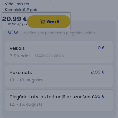
• Vidēji mīksts
• Komplektā 2 gab.
20.99
€
Grozā
10,50 €/gab
Saņemšanas iespējas
Izvēlies sev piemērotu piegādes veidu
0 €
Veikals
Uzzināt vairāk
2 Stundas
2.99 €
Pakomāts
13. - 18. augusts
7.99 €
Piegāde Latvijas teritorijā ar uznešanu
12. - 15. augusts