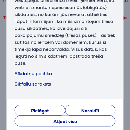
veiktspējas preferenču izvēli. Ņemiet vērā, ka
krāsa
balta
vietne izmanto nepieciešamās (obligātās)
sīkdatnes, no kurām jūs nevarat atteikties.
Trešo pušu produkta informāciju var apskatīt tikai tad, ja
Tāpat informējam, ka mēs izmantojam trešo
piekrītat mūsu veiktspējas sīkdatņu lietošanas
pušu sīkdatnes, ko izveidojuši citi
noteikumiem.
pakalpojumu sniedzēji (trešās puses). Tās tiek
sūtītas no ierīcēm vai domēniem, kurus šī
Pielāgot
tīmekļa lapa nepārvalda. Visus datus, kas
iegūti no šīm sīkdatnēm, apstrādā trešā
puse.
Apraksts
Sīkdatņu politika
Sīkfailu saraksts
Saistītās preces
Pielāgot
Noraidīt
Atļaut visu