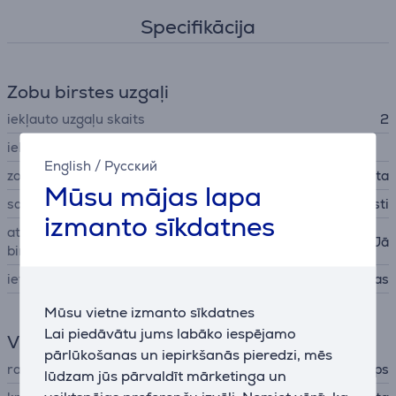
Specifikācija
Zobu birstes uzgaļi
iekļauto uzgaļu skaits
2
iekļautie zobu birstes uzgaļi
English
/
Русский
zobu birstes uzgalis
standarta
Mūsu mājas lapa
saru cietība
vidēji mīksti
izmanto sīkdatnes
atgādinājums par zobu
Jā
birstes uzgaļa maiņu
ieteicamais kalpošanas laiks
90 dienas
Mūsu vietne izmanto sīkdatnes
Lai piedāvātu jums labāko iespējamo
Vispārējais parametrs
pārlūkošanas un iepirkšanās pieredzi, mēs
ražotājs
Philips
lūdzam jūs pārvaldīt mārketinga un