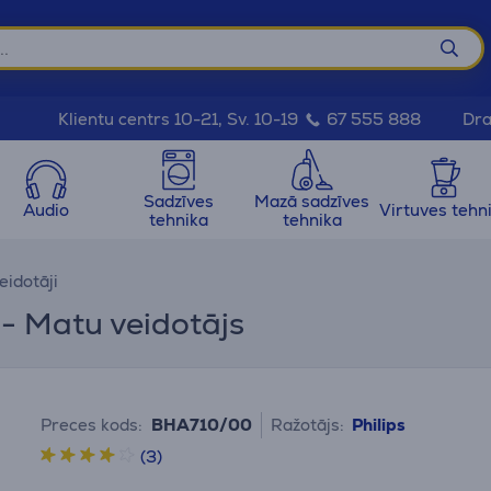
Dra
Klientu centrs 10-21, Sv. 10-19
67 555 888
Sadzīves
Mazā sadzīves
Audio
Virtuves tehn
tehnika
tehnika
eidotāji
 - Matu veidotājs
Preces kods:
BHA710/00
Ražotājs:
Philips
(3)