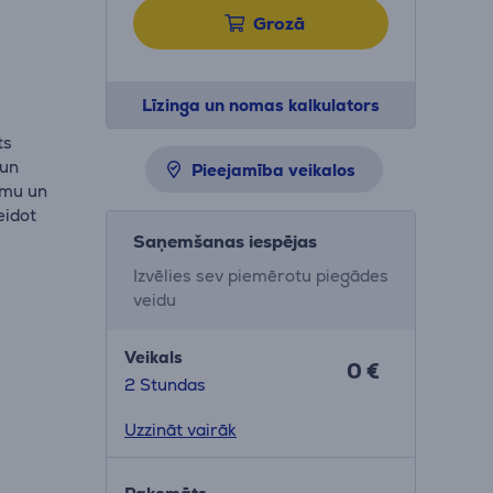
Grozā
Līzinga un nomas kalkulators
ts
 un
Pieejamība veikalos
omu un
eidot
Saņemšanas iespējas
Izvēlies sev piemērotu piegādes
veidu
Veikals
0 €
2 Stundas
Uzzināt vairāk