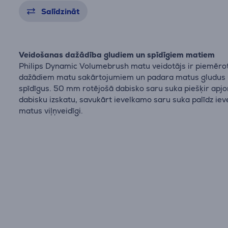
Salīdzināt
Veidošanas dažādība gludiem un spīdīgiem matiem
Philips Dynamic Volumebrush matu veidotājs ir piemēro
dažādiem matu sakārtojumiem un padara matus gludus
spīdīgus. 50 mm rotējošā dabisko saru suka piešķir apj
dabisku izskatu, savukārt ievelkamo saru suka palīdz iev
matus viļņveidīgi.