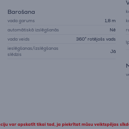
V
Barošana
k
vada garums
1,8 m
k
automātiskā izslēgšanās
Nē
r
vada veids
360° rotējošs vads
ī
ieslēgšanas/izslēgšanas
Jā
slēdzis
v
iju var apskatīt tikai tad, ja piekrītat mūsu veiktspējas sīk