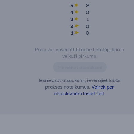
5
2
4
0
3
1
2
0
1
0
Preci var novērtēt tikai tie lietotāji, kuri ir
veikuši pirkumu.
Pievienot atsauksmi
Iesniedzot atsauksmi, ievērojiet labās
prakses noteikumus.
Vairāk par
atsauksmēm lasiet šeit.