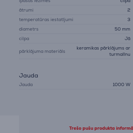
īpašas iezīmes
cilpa
ātrumi
2
temperatūras iestatījumi
3
diametrs
50 mm
cilpa
Jā
keramikas pārklājums ar
pārklājuma materiāls
turmalīnu
Jauda
Jauda
1000 W
Trešo pušu produkta informāc