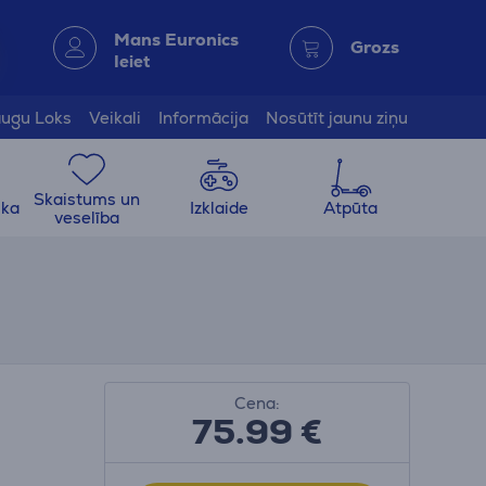
Mans Euronics
Grozs
Ieiet
ugu Loks
Veikali
Informācija
Nosūtīt jaunu ziņu
Skaistums un
ika
Izklaide
Atpūta
veselība
Cena:
75.99
€