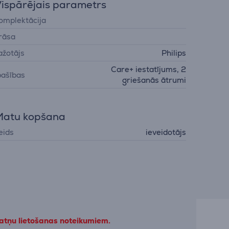
ispārējais parametrs
omplektācija
rāsa
ažotājs
Philips
Care+ iestatījums, 2
pašības
griešanās ātrumi
Matu kopšana
eids
ieveidotājs
datņu lietošanas noteikumiem.