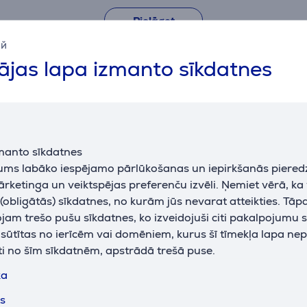
Pielāgot
ий
jas lapa izmanto sīkdatnes
Apraksts
Saistītās preces
manto sīkdatnes
jums labāko iespējamo pārlūkošanas un iepirkšanās piered
ārketinga un veiktspējas preferenču izvēli. Ņemiet vērā, ka
obligātās) sīkdatnes, no kurām jūs nevarat atteikties. Tāp
am trešo pušu sīkdatnes, ko izveidojuši citi pakalpojumu s
k sūtītas no ierīcēm vai domēniem, kurus šī tīmekļa lapa ne
ti no šīm sīkdatnēm, apstrādā trešā puse.
ka
tige Pro,
Philips 5000, 2300 W,
Philips 80
lna/zelta -
rozā - Matu fēns
zila - Matu
ts