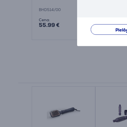
Matu fēns
BHD514/00
HPS920/00
Cena:
Cena:
55.99 €
89.99 €
Pielā