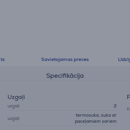
ts
Savietojamas preces
Līdzī
Specifikācija
Uzgaļi
F
uzgaļi
2
f
termosuka, suka ar
uzgaļi
paceļamiem sariem