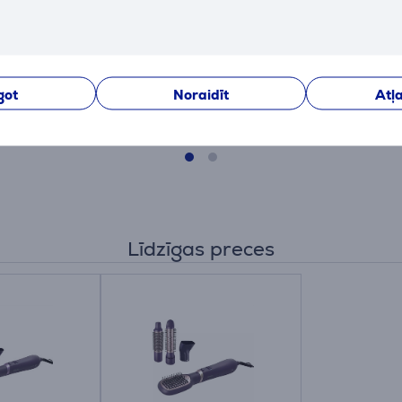
BHD530/00
BHD839/00
Cena:
Cena:
65.99 €
169.99 €
got
Noraidīt
Atļa
Līdzīgas preces