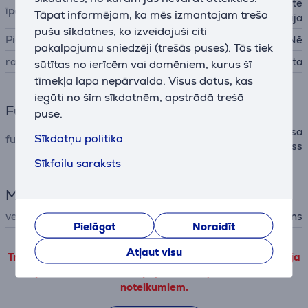
kompakts dizains, Effiwatt te
īpašības
Tāpat informējam, ka mēs izmantojam trešo
hnoloģija
pušu sīkdatnes, ko izveidojuši citi
Pie sienas stiprināms
Nē
pakalpojumu sniedzēji (trešās puses). Tās tiek
ražotājs
Rowenta
sūtītas no ierīcēm vai domēniem, kurus šī
tīmekļa lapa nepārvalda. Visus datus, kas
iegūti no šīm sīkdatnēm, apstrādā trešā
Funkcijas
puse.
ionic (statiskās elektrības sa
Sīkdatņu politika
funkcijas
mazināšana), aukstais gaiss
Sīkfailu saraksts
Matu kopšana
veids
fēns
Pielāgot
Noraidīt
Atļaut visu
Trešo pušu produkta informāciju var apskatīt tikai tad, ja
piekrītat mūsu veiktspējas sīkdatņu lietošanas
noteikumiem.