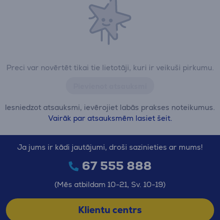
Preci var novērtēt tikai tie lietotāji, kuri ir veikuši pirkumu.
Pievienot atsauksmi
Iesniedzot atsauksmi, ievērojiet labās prakses noteikumus.
Vairāk par atsauksmēm lasiet šeit.
Ja jums ir kādi jautājumi, droši sazinieties ar mums!
67 555 888
(Mēs atbildam 10-21, Sv. 10-19)
Klientu centrs