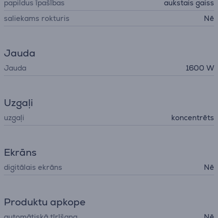
papildus īpašības
aukstais gaiss
saliekams rokturis
Nē
Jauda
Jauda
1600 W
Uzgaļi
uzgaļi
koncentrēts
Ekrāns
digitālais ekrāns
Nē
Produktu apkope
automātiskā tīrīšana
Nē