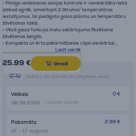
• Pilnīga veidošanas sesijas kontrole ir vienkāršāka nekā
jebkad agrāk, izmantojot 2 ātruma/ temperatūras
iestatījumus, lai pielāgotu gaisa plūsmu un temperatūru
žāvēšanas laikā;
• Vēsā gaisa funkcija matu sakārtojuma fiksēšanai
žāvēšanas beigās;
• Kompakta un ērta pakarināšanas cilpa vienkāršai
uzglabāšanai un maksimālai ērtībai.
Lasīt vairāk
25.99
€
Grozā
Saņemšanas iespējas
Izvēlies sev piemērotu piegādes veidu
0 €
Veikals
Uzzināt vairāk
08.08.2026
2.99 €
Pakomāts
12. - 17. augusts