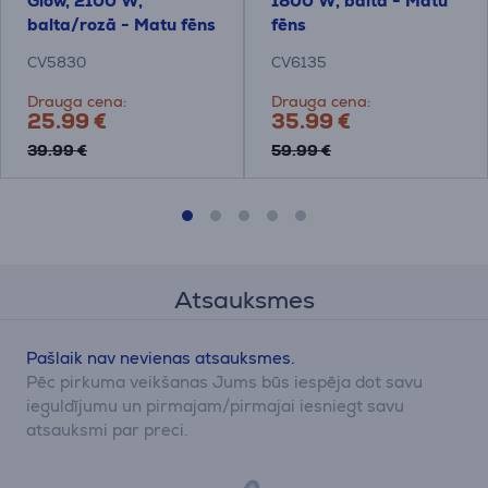
Glow, 2100 W,
1800 W, balta - Matu
balta/rozā - Matu fēns
fēns
CV5830
CV6135
Drauga cena:
Drauga cena:
25.99 €
35.99 €
39.99 €
59.99 €
Atsauksmes
Pašlaik nav nevienas atsauksmes.
Pēc pirkuma veikšanas Jums būs iespēja dot savu
ieguldījumu un pirmajam/pirmajai iesniegt savu
atsauksmi par preci.