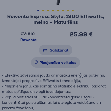
Rowenta Express Style, 1900 Effiwatts,
melna - Matu fēns
25.99 €
CV1810
Rowenta
Salīdzināt
Pieejamība veikalos
• Efektīva žāvēšanas jauda ar mazāku enerģijas patēriņu,
izmantojot progresīvo Effiwatts tehnoloģiju;
• Miljoniem jonu, kas samazina statisko elektrību, padarot
matus spīdīgus un viegli ieveidojamus;
• Papildiniet savu stilu ar koncentrēta gaisa uzgali -
koncentrētai gaisa plūsmai, lai atvieglotu veidošanu un
precīzu žāvēšanu;