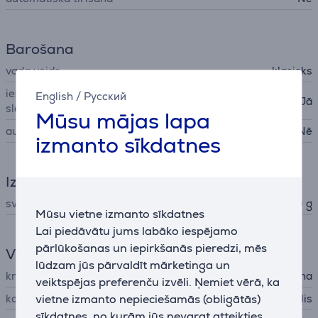
Barošana
vada veids
klasisks
ieslēgšanas/izslēgšanas
English
/
Русский
Jā
slēdzis
Mūsu mājas lapa
automātiskā izslēgšanās
Nē
izmanto sīkdatnes
Izmēri
svars
460 g
Mūsu vietne izmanto sīkdatnes
Lai piedāvātu jums labāko iespējamo
pārlūkošanas un iepirkšanās pieredzi, mēs
Vispārējais parametrs
lūdzam jūs pārvaldīt mārketinga un
krāsa
melna
veiktspējas preferenču izvēli. Ņemiet vērā, ka
vietne izmanto nepieciešamās (obligātās)
komplektācija
koncentrēta gaisa uzgalis
sīkdatnes, no kurām jūs nevarat atteikties.