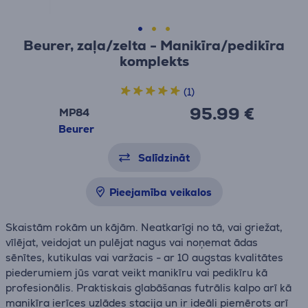
Beurer, zaļa/zelta - Manikīra/pedikīra
komplekts
(1)
95.99 €
MP84
Beurer
Salīdzināt
Pieejamība veikalos
Skaistām rokām un kājām. Neatkarīgi no tā, vai griežat,
vīlējat, veidojat un pulējat nagus vai noņemat ādas
sēnītes, kutikulas vai varžacis - ar 10 augstas kvalitātes
piederumiem jūs varat veikt manikīru vai pedikīru kā
profesionālis. Praktiskais glabāšanas futrālis kalpo arī kā
manikīra ierīces uzlādes stacija un ir ideāli piemērots arī