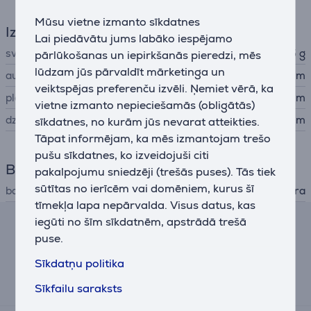
Mūsu vietne izmanto sīkdatnes
Izmēri
Lai piedāvātu jums labāko iespējamo
svars
135 g
pārlūkošanas un iepirkšanās pieredzi, mēs
lūdzam jūs pārvaldīt mārketinga un
augstums
38,3 cm
veiktspējas preferenču izvēli. Ņemiet vērā, ka
platums
37,4 cm
vietne izmanto nepieciešamās (obligātās)
dziļums
15,5 cm
sīkdatnes, no kurām jūs nevarat atteikties.
Tāpat informējam, ka mēs izmantojam trešo
pušu sīkdatnes, ko izveidojuši citi
Barošana
pakalpojumu sniedzēji (trešās puses). Tās tiek
sūtītas no ierīcēm vai domēniem, kurus šī
barošana
no akumulatora
tīmekļa lapa nepārvalda. Visus datus, kas
iegūti no šīm sīkdatnēm, apstrādā trešā
Līzinga un nomas kalkulators
puse.
Sīkdatņu politika
Aptuvens ikmēneša maksājums
11 €
Sīkfailu saraksts