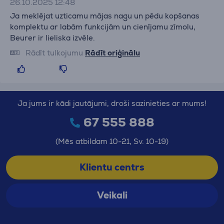
26.10.2025 12:48
Ja meklējat uzticamu mājas nagu un pēdu kopšanas
komplektu ar labām funkcijām un cienījamu zīmolu,
Beurer ir lieliska izvēle.
Rādīt tulkojumu
Rādīt oriģinālu
Ja jums ir kādi jautājumi, droši sazinieties ar mums!
67 555 888
(Mēs atbildam 10-21, Sv. 10-19)
Klientu centrs
Veikali