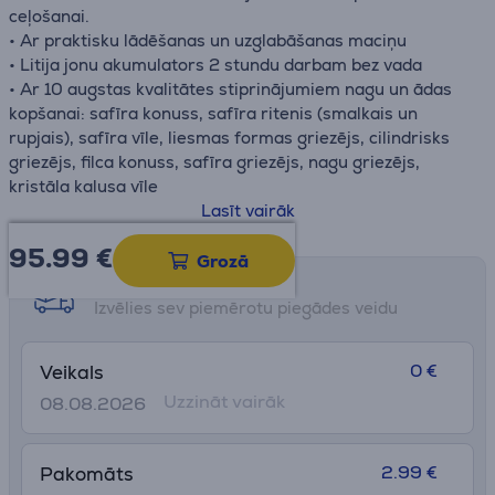
ceļošanai.
• Ar praktisku lādēšanas un uzglabāšanas maciņu
• Litija jonu akumulators 2 stundu darbam bez vada
• Ar 10 augstas kvalitātes stiprinājumiem nagu un ādas
kopšanai: safīra konuss, safīra ritenis (smalkais un
rupjais), safīra vīle, liesmas formas griezējs, cilindrisks
griezējs, filca konuss, safīra griezējs, nagu griezējs,
kristāla kalusa vīle
• 3 ātruma iestatījumi līdz 4400 apgr./min
Lasīt vairāk
• Ergonomisks dizains un spilgta LED gaisma ērtai
95.99
€
lietošanai
Grozā
• Higiēnisks darbs, pateicoties piegādātajam
Saņemšanas iespējas
aizsargvāciņam nagu putekļiem
Izvēlies sev piemērotu piegādes veidu
0 €
Veikals
Uzzināt vairāk
08.08.2026
2.99 €
Pakomāts