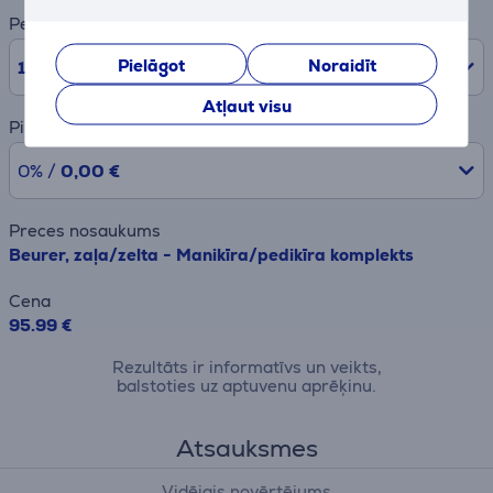
Periods
Pielāgot
Noraidīt
10
mēn.
Atļaut visu
Pirmā iemaksa
0% /
0,00 €
Preces nosaukums
Beurer, zaļa/zelta - Manikīra/pedikīra komplekts
Cena
95.99 €
Rezultāts ir informatīvs un veikts,
balstoties uz aptuvenu aprēķinu.
Atsauksmes
Vidējais novērtējums