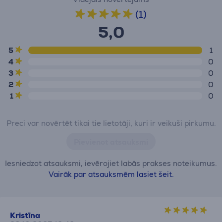
(1)
5,0
5
1
4
0
3
0
2
0
1
0
Preci var novērtēt tikai tie lietotāji, kuri ir veikuši pirkumu.
Pievienot atsauksmi
Iesniedzot atsauksmi, ievērojiet labās prakses noteikumus.
Vairāk par atsauksmēm lasiet šeit.
Kristīna