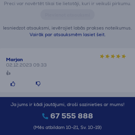
Preci var novērtēt tikai tie lietotāji, kuri ir veikuši pirkumu.
Pievienot atsauksmi
Iesniedzot atsauksmi, ievērojiet labās prakses noteikumus.
Vairāk par atsauksmēm lasiet šeit.
Marjan
02.12.2023 09:33
👍
Ja jums ir kādi jautājumi, droši sazinieties ar mums!
67 555 888
(Mēs atbildam 10-21, Sv. 10-19)