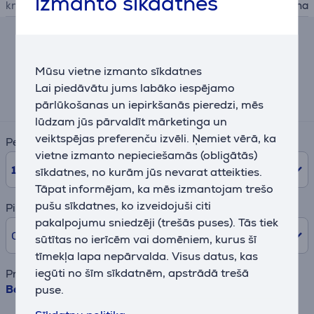
izmanto sīkdatnes
krāsa
melna
Līzinga un nomas kalkulators
Mūsu vietne izmanto sīkdatnes
Aptuvens ikmēneša maksājums
Lai piedāvātu jums labāko iespējamo
20 €
pārlūkošanas un iepirkšanās pieredzi, mēs
lūdzam jūs pārvaldīt mārketinga un
veiktspējas preferenču izvēli. Ņemiet vērā, ka
Periods
vietne izmanto nepieciešamās (obligātās)
10
mēn.
sīkdatnes, no kurām jūs nevarat atteikties.
Tāpat informējam, ka mēs izmantojam trešo
pušu sīkdatnes, ko izveidojuši citi
Pirmā iemaksa
pakalpojumu sniedzēji (trešās puses). Tās tiek
0% /
0,00 €
sūtītas no ierīcēm vai domēniem, kurus šī
tīmekļa lapa nepārvalda. Visus datus, kas
iegūti no šīm sīkdatnēm, apstrādā trešā
Preces nosaukums
puse.
Beurer, melna - Masāžas ierīce