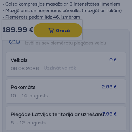
• Gaisa kompresijas masāža ar 3 intensitātes līmeņiem
• Mazgājams un noņemams pārvalks (mazgāt ar rokām)
• Piemērots pedām līdz 46. izmēram
189.99
€
Grozā
Saņemšanas iespējas
Izvēlies sev piemērotu piegādes veidu
0 €
Veikals
Uzzināt vairāk
06.08.2026
2.99 €
Pakomāts
10. - 14. augusts
7.99 €
Piegāde Latvijas teritorijā ar uznešanu
8. - 12. augusts