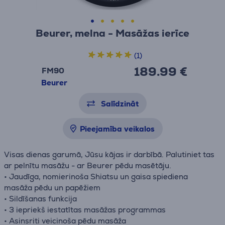
Beurer, melna - Masāžas ierīce
(1)
189.99 €
FM90
Beurer
Salīdzināt
Pieejamība veikalos
Visas dienas garumā, Jūsu kājas ir darbībā. Palutiniet tas
ar pelnītu masāžu - ar Beurer pēdu masētāju.
• Jaudīga, nomierinoša Shiatsu un gaisa spiediena
masāža pēdu un papēžiem
• Sildīšanas funkcija
• 3 iepriekš iestatītas masāžas programmas
• Asinsriti veicinoša pēdu masāža