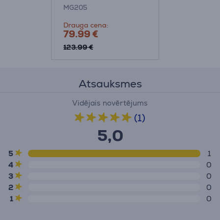
MG205
Drauga cena:
79.99 €
123.99 €
Atsauksmes
Vidējais novērtējums
(1)
5,0
5
1
4
0
3
0
2
0
1
0