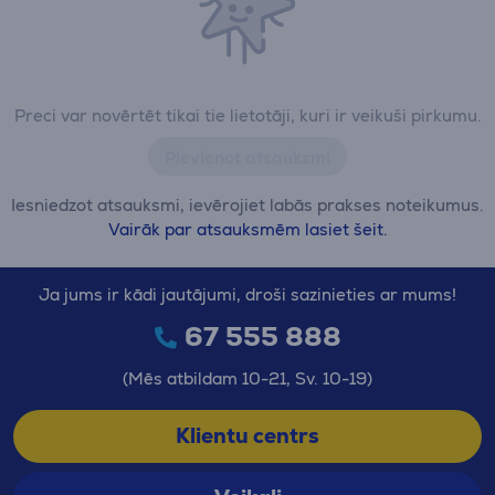
Preci var novērtēt tikai tie lietotāji, kuri ir veikuši pirkumu.
Pievienot atsauksmi
Iesniedzot atsauksmi, ievērojiet labās prakses noteikumus.
Vairāk par atsauksmēm lasiet šeit.
Ja jums ir kādi jautājumi, droši sazinieties ar mums!
67 555 888
(Mēs atbildam 10-21, Sv. 10-19)
Klientu centrs