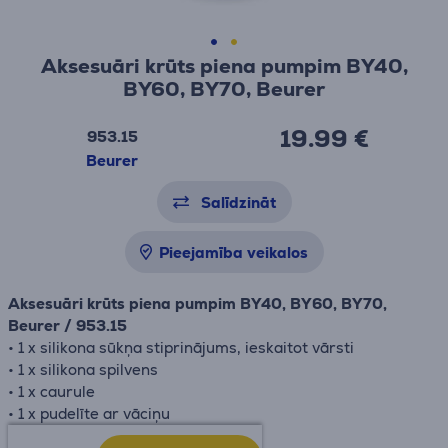
Aksesuāri krūts piena pumpim BY40,
BY60, BY70, Beurer
19.99 €
953.15
Beurer
Salīdzināt
Pieejamība veikalos
Aksesuāri krūts piena pumpim BY40, BY60, BY70,
Beurer / 953.15
• 1 x silikona sūkņa stiprinājums, ieskaitot vārsti
• 1 x silikona spilvens
• 1 x caurule
• 1 x pudelīte ar vāciņu