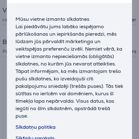
Vispārējais parametrs
Mūsu vietne izmanto sīkdatnes
ražotājs
Beurer
Lai piedāvātu jums labāko iespējamo
pārlūkošanas un iepirkšanās pieredzi, mēs
Bērnu preces
lūdzam jūs pārvaldīt mārketinga un
veiktspējas preferenču izvēli. Ņemiet vērā, ka
Prece
Uzturs
vietne izmanto nepieciešamās (obligātās)
sīkdatnes, no kurām jūs nevarat atteikties.
Tāpat informējam, ka mēs izmantojam trešo
Papildus aksesuāri
pušu sīkdatnes, ko izveidojuši citi
pakalpojumu sniedzēji (trešās puses). Tās tiek
sūtītas no ierīcēm vai domēniem, kurus šī
tīmekļa lapa nepārvalda. Visus datus, kas
iegūti no šīm sīkdatnēm, apstrādā trešā
puse.
Sīkdatņu politika
Sīkfailu saraksts