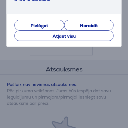
Beurer,
balta/dzeltena -
Elektriskais krūts
piena pumpis
BY40
Pielāgot
Noraidīt
Cena:
Atļaut visu
99.99 €
Atsauksmes
Pašlaik nav nevienas atsauksmes.
Pēc pirkuma veikšanas Jums būs iespēja dot savu
ieguldījumu un pirmajam/pirmajai iesniegt savu
atsauksmi par preci.