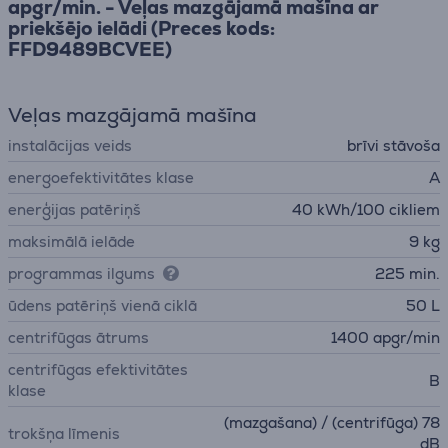
apgr/min. - Veļas mazgājamā mašīna ar
priekšējo ielādi (Preces kods:
FFD9489BCVEE)
Veļas mazgājamā mašīna
instalācijas veids
brīvi stāvoša
energoefektivitātes klase
A
enerģijas patēriņš
40 kWh/100 cikliem
maksimālā ielāde
9 kg
programmas ilgums
225 min.
ūdens patēriņš vienā ciklā
50 L
centrifūgas ātrums
1400 apgr/min
centrifūgas efektivitātes
B
klase
(mazgašana) / (centrifūga) 78
trokšņa līmenis
dB