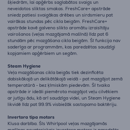
šķiedrām, lai apģērbs saglabātos svaigs un
neveidotos sliktas smakas. FreshCare+ apstrāde
sniedz patiesi svaigākas drēbes un sirdsmieru pat
vairākas stundas pēc cikla beigām. FreshCare+
apstrāde kavē galveno slikto aromātu izraisītāju
vairošanos (veļas mazgājamā mašīnā) līdz pat 6
stundām pēc mazgāšana cikla beigām. Šī funkcija nav
saderīga ar programmām, kas paredzētas saudzīgi
kopjamiem apģērbiem un segām.
Steam Hygiene
Veļa mazgāšanas cikla beigās tiek dezinficēta
dabiskākajā un delikātākajā veidā - pat mazgājot zemā
temperatūrā - bez ķīmiskām piedevām. Šī tvaika
apstrāde ir ideāli piemērota mazgājot veļu cilvēkiem
ar jutīgu ādu, kā arī saudzīga videi, un Steam Hygiene
likvidē līdz pat 99.9% visbiežāk sastopamo baktēriju.
Invertora tipa motors
Klusa darbība. Šīs Whirlpool veļas mazgājamās
mašīnas novatoriskais invertora motors ir paredzēts,