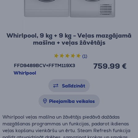
Whirlpool, 9 kg + 9 kg - Veļas mazgājamā
mašīna + veļas žāvētājs
(1)
759.99 €
FFD9489BCV+FFTM119X3
Whirlpool
Salīdzināt
Pieejamība veikalos
Whirlpool veļas mašīna un žāvētājs piedāvā dažādas
mazgāšanas programmas un funkcijas, padarot ikdienas
veļas kopšanu vienkāršu un ērtu. Steam Refresh funkcija
palīdz atsvaidzināt drēbes, samazinot krokas un smakas,