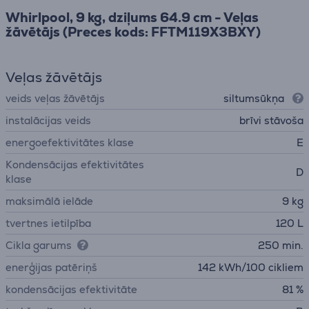
Whirlpool, 9 kg, dziļums 64.9 cm - Veļas
žāvētājs (Preces kods: FFTM119X3BXY)
Veļas žāvētājs
veids veļas žāvētājs
siltumsūkņa
instalācijas veids
brīvi stāvoša
energoefektivitātes klase
E
Kondensācijas efektivitātes
D
klase
maksimālā ielāde
9 kg
tvertnes ietilpība
120 L
Cikla garums
250 min.
enerģijas patēriņš
142 kWh/100 cikliem
kondensācijas efektivitāte
81 %