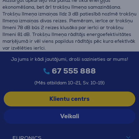
Aizsargāt apkārtējo vidi palīdz ne tikai enerģijas
ekonomēšana, bet ārī trokšņu līmeņa samazināšana.
Trokšņu līmeņa izmaiņas līdz 3 dB patiesībā nozīmē trokšņu
līmeņa izmaiņas divas reizes. Piemēram, ierīce ar trokšņu
līmeni 78 dB būs 2 reizes klusāka par ierīci ar trokšņu
līmeni 81 dB. Trokšņu līmeņa rādītājs energoefektivitātes
marķējumā ir vēl viens papildus rādītājs pēc kura efektīvāk
var izvēlēties ierīci.
Ja jums ir kādi jautājumi, droši sazinieties ar mums!
67 555 888
(Mēs atbildam 10-21, Sv. 10-19)
Klientu centrs
Veikali
EURONICS