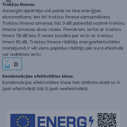
dB
Trokšņu līmenis.
Aizsargāt apkārtējo vidi palīdz ne tikai enerģijas
ekonomēšana, bet ārī trokšņu līmeņa samazināšana.
Trokšņu līmeņa izmaiņas līdz 3 dB patiesībā nozīmē trokšņu
līmeņa izmaiņas divas reizes. Piemēram, ierīce ar trokšņu
līmeni 78 dB būs 2 reizes klusāka par ierīci ar trokšņu
līmeni 81 dB. Trokšņu līmeņa rādītājs energoefektivitātes
marķējumā ir vēl viens papildus rādītājs pēc kura efektīvāk
var izvēlēties ierīci.
D
Kondensācijas efektivitātes klase.
Kondensācijas efektivitātes klase tiek attēlota skalā no А
(pati efektīvākā) līdz G (pati neefektīvākā).