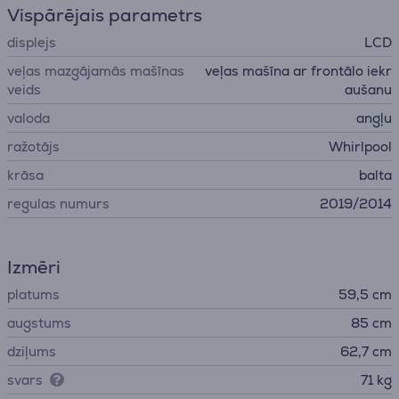
Vispārējais parametrs
displejs
LCD
veļas mazgājamās mašīnas
veļas mašīna ar frontālo iekr
veids
aušanu
valoda
angļu
ražotājs
Whirlpool
krāsa
balta
regulas numurs
2019/2014
Izmēri
platums
59,5 cm
augstums
85 cm
dziļums
62,7 cm
svars
71 kg