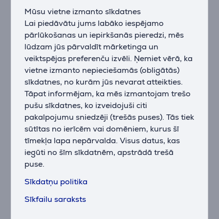
darbojoties ar ļoti zemu trokšņu līmeni, lai jūs varētu
Mūsu vietne izmanto sīkdatnes
baudīt papildu mieru un klusumu.
Lai piedāvātu jums labāko iespējamo
pārlūkošanas un iepirkšanās pieredzi, mēs
SenseInverter motors
Ļoti energoefektīvs motors, kas darbojas ar mainīgu
lūdzam jūs pārvaldīt mārketinga un
ātrumu, kas nodrošina uzlabotu veiktspēju un tādējādi
veiktspējas preferenču izvēli. Ņemiet vērā, ka
īpaši rūpējas par šķiedrām.
vietne izmanto nepieciešamās (obligātās)
sīkdatnes, no kurām jūs nevarat atteikties.
Tāpat informējam, ka mēs izmantojam trešo
pušu sīkdatnes, ko izveidojuši citi
Papildus aksesuāri
pakalpojumu sniedzēji (trešās puses). Tās tiek
sūtītas no ierīcēm vai domēniem, kurus šī
tīmekļa lapa nepārvalda. Visus datus, kas
iegūti no šīm sīkdatnēm, apstrādā trešā
puse.
Sīkdatņu politika
Sīkfailu saraksts
Paliktņi pret vibrāciju,