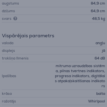
augstums
84,9 cm
dziļums
64,9 cm
svars
48,5 kg
Vispārējais parametrs
valoda
angļu
displejs
jā
trokšņa līmenis
64 dB
mitruma uzraudzības sistēm
a, pilnas tvertnes indikators,
īpašības
progresa indikators, digitālai
s atpakaļskaitīšanas indikato
rs
krāsa
balta
ražotājs
Whirlpool