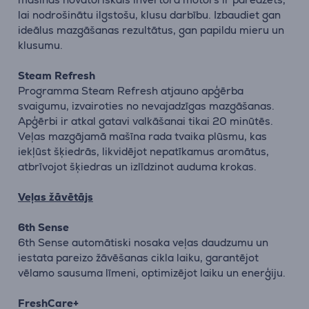
lai nodrošinātu ilgstošu, klusu darbību. Izbaudiet gan
ideālus mazgāšanas rezultātus, gan papildu mieru un
klusumu.
Steam Refresh
Programma Steam Refresh atjauno apģērba
svaigumu, izvairoties no nevajadzīgas mazgāšanas.
Apģērbi ir atkal gatavi valkāšanai tikai 20 minūtēs.
Veļas mazgājamā mašīna rada tvaika plūsmu, kas
iekļūst šķiedrās, likvidējot nepatīkamus aromātus,
atbrīvojot šķiedras un izlīdzinot auduma krokas.
Veļas žāvētājs
6th Sense
6th Sense automātiski nosaka veļas daudzumu un
iestata pareizo žāvēšanas cikla laiku, garantējot
vēlamo sausuma līmeni, optimizējot laiku un enerģiju.
FreshCare+