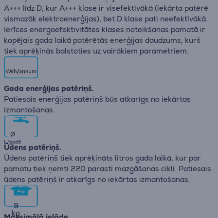
A+++ līdz D, kur A+++ klase ir visefektīvākā (iekārta patērē
vismazāk elektroenerģijas), bet D klase pati neefektīvākā.
Ierīces energoefektivitātes klases noteikšanas pamatā ir
kopējais gada laikā patērētās enerģijas daudzums, kurš
tiek aprēķinās balstoties uz vairākiem parametriem.
Gada enerģijas patēriņš.
Patiesais enerģijas patēriņš būs atkarīgs no iekārtas
izmantošanas.
∅
L/gadā
Ūdens patēriņš.
Ūdens patēriņš tiek aprēķināts litros gada laikā, kur par
pamatu tiek ņemti 220 parasti mazgāšanas cikli. Patiesais
ūdens patēriņš ir atkarīgs no iekārtas izmantošanas.
9
kg
Maksimālā ielāde.