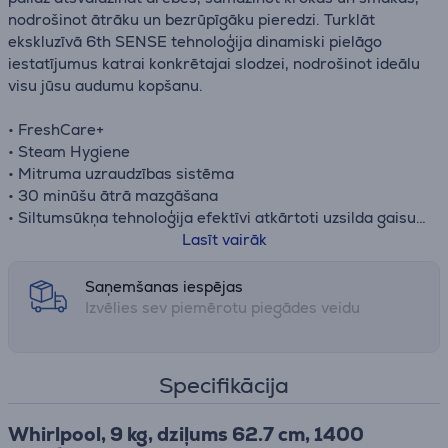
nodrošinot ātrāku un bezrūpīgāku pieredzi. Turklāt
ekskluzīvā 6th SENSE tehnoloģija dinamiski pielāgo
iestatījumus katrai konkrētajai slodzei, nodrošinot ideālu
visu jūsu audumu kopšanu.
• FreshCare+
• Steam Hygiene
• Mitruma uzraudzības sistēma
• 30 minūšu ātrā mazgāšana
• Siltumsūkņa tehnoloģija efektīvi atkārtoti uzsilda gaisu
ierīcē, ievērojami samazinot enerģijas patēriņu
Lasīt vairāk
Saņemšanas iespējas
Izvēlies sev piemērotu piegādes veidu
Specifikācija
Whirlpool, 9 kg, dziļums 62.7 cm, 1400