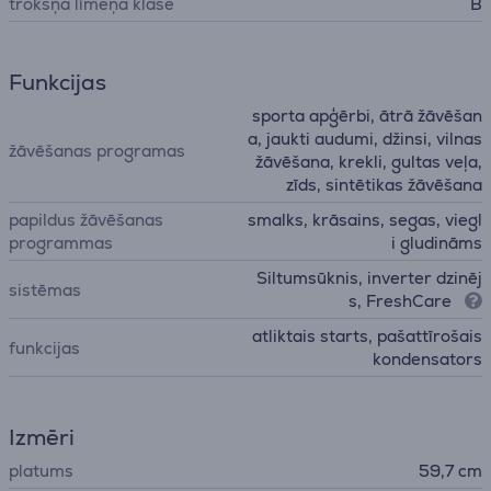
trokšņa līmeņa klase
B
Funkcijas
sporta apģērbi, ātrā žāvēšan
a, jaukti audumi, džinsi, vilnas
žāvēšanas programas
žāvēšana, krekli, gultas veļa,
zīds, sintētikas žāvēšana
papildus žāvēšanas
smalks, krāsains, segas, viegl
programmas
i gludināms
Siltumsūknis, inverter dzinēj
sistēmas
s, FreshCare
atliktais starts, pašattīrošais
funkcijas
kondensators
Izmēri
platums
59,7 cm