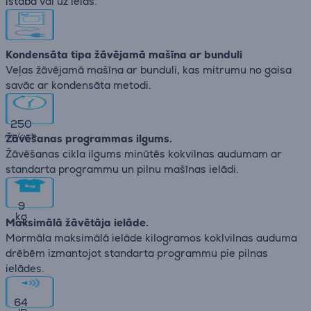
istabā vai uz ielas.
Kondensāta tipa žāvējamā mašīna ar bunduli
Veļas žāvējamā mašīna ar bunduli, kas mitrumu no gaisa
savāc ar kondensāta metodi.
250
min/cycle
Žāvēšanas programmas ilgums.
Žāvēšanas cikla ilgums minūtēs kokvilnas audumam ar
standarta programmu un pilnu mašīnas ielādi.
9
kg
Maksimālā žāvētāja ielāde.
Mormāla maksimālā ielāde kilogramos koklvilnas auduma
drēbēm izmantojot standarta programmu pie pilnas
ielādes.
64