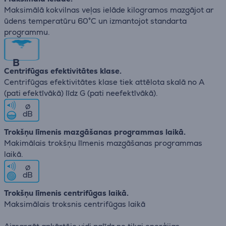
Maksimālā kokvilnas veļas ielāde kilogramos mazgājot ar
ūdens temperatūru 60°C un izmantojot standarta
programmu.
B
Centrifūgas efektivitātes klase.
Centrifūgas efektivitātes klase tiek attēlota skalā no А
(pati efektīvākā) līdz G (pati neefektīvākā).
∅
dB
Trokšņu līmenis mazgāšanas programmas laikā.
Makimālais trokšņu līmenis mazgāšanas programmas
laikā.
∅
dB
Trokšņu līmenis centrifūgas laikā.
Maksimālais troksnis centrifūgas laikā