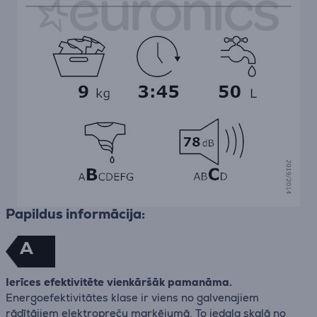
Papildus informācija:
A
Ierīces efektivitēte vienkāršāk pamanāma.
Energoefektivitātes klase ir viens no galvenajiem
rādītājiem elektropreču marķējumā. To iedala skalā no