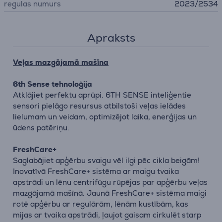
regulas numurs
2023/2534
Apraksts
Veļas mazgājamā mašīna
6th Sense tehnoloģija
Atklājiet perfektu aprūpi. 6TH SENSE inteliģentie
sensori pielāgo resursus atbilstoši veļas ielādes
lielumam un veidam, optimizējot laika, enerģijas un
ūdens patēriņu.
FreshCare+
Saglabājiet apģērbu svaigu vēl ilgi pēc cikla beigām!
Inovatīvā FreshCare+ sistēma ar maigu tvaika
apstrādi un lēnu centrifūgu rūpējas par apģērbu veļas
mazgājamā mašīnā. Jaunā FreshCare+ sistēma maigi
rotē apģērbu ar regulārām, lēnām kustībām, kas
mijas ar tvaika apstrādi, ļaujot gaisam cirkulēt starp