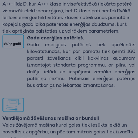
A+++ līdz D, kur A+++ klase ir visefektīvākā (iekārta patērē
vismazāk elektroenerģijas), bet D klase pati neefektīvākā.
Ierīces energoefektivitātes klases noteikšanas pamatā ir
kopējais gada laikā patērētās enerģijas daudzums, kurš
tiek aprēķinās balstoties uz vairākiem parametriem.
Gada enerģijas patēriņš.
Gada enerģijas patēriņš tiek aprēķināts
kilovatstundās, kur par pamatu tiek ņemti 160
parasti žāvēšanas cikli kokvilnas audumam
izmantojot standarta programmu, ar pilnu vai
daļēju ielādi un iespējami zemāko enerģijas
patēriņa režīmu. Patiesais enerģijas patēriņš
būs atkarīgs no iekārtas izmantošanas.
Ventilējamā žāvēšanas mašīna ar bunduli
Veļas žāvējamā mašīna kurai gaiss tiek iesūkts iekšā un
novadīts uz apģērbu, un pēc tam mitrais gaiss tiek izvadīts