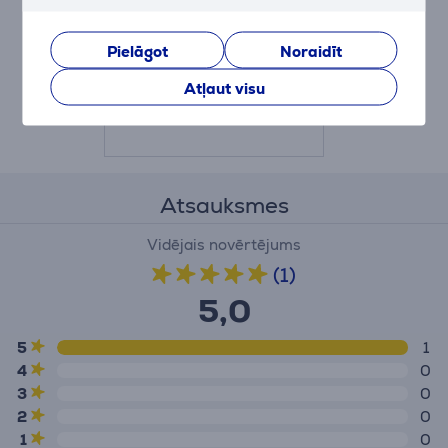
Electrolux / 4 gab
Pielāgot
Noraidīt
E4WHPA02
Cena:
Atļaut visu
10.99 €
Atsauksmes
Vidējais novērtējums
(1)
5,0
5
1
4
0
3
0
2
0
1
0