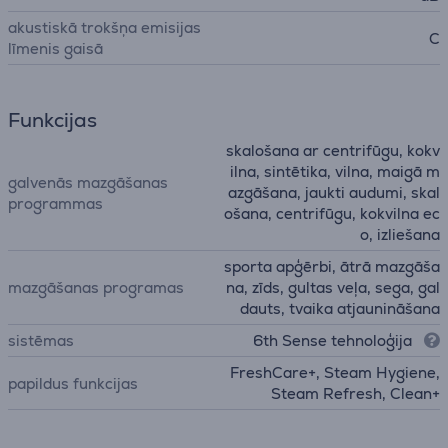
akustiskā trokšņa emisijas
C
līmenis gaisā
Funkcijas
skalošana ar centrifūgu, kokv
ilna, sintētika, vilna, maigā m
galvenās mazgāšanas
azgāšana, jaukti audumi, skal
programmas
ošana, centrifūgu, kokvilna ec
o, izliešana
sporta apģērbi, ātrā mazgāša
mazgāšanas programas
na, zīds, gultas veļa, sega, gal
dauts, tvaika atjaunināšana
sistēmas
6th Sense tehnoloģija
FreshCare+, Steam Hygiene,
papildus funkcijas
Steam Refresh, Clean+