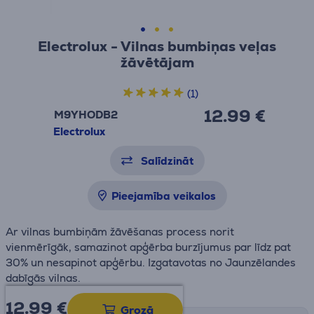
Electrolux - Vilnas bumbiņas veļas
žāvētājam
(1)
12.99 €
M9YHODB2
Electrolux
Salīdzināt
Pieejamība veikalos
Ar vilnas bumbiņām žāvēšanas process norit
vienmērīgāk, samazinot apģērba burzījumus par līdz pat
30% un nesapinot apģērbu. Izgatavotas no Jaunzēlandes
dabīgās vilnas.
12.99
€
Grozā