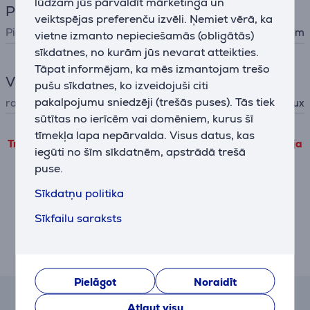
lūdzam jūs pārvaldīt mārketinga un
Piederumi
veiktspējas preferenču izvēli. Ņemiet vērā, ka
Piederumu veids
piederumi veļas žāvētājiem
vietne izmanto nepieciešamās (obligātās)
sīkdatnes, no kurām jūs nevarat atteikties.
Tāpat informējam, ka mēs izmantojam trešo
Vispārējais parametrs
pušu sīkdatnes, ko izveidojuši citi
pakalpojumu sniedzēji (trešās puses). Tās tiek
ražotājs
Electrolux
sūtītas no ierīcēm vai domēniem, kurus šī
tīmekļa lapa nepārvalda. Visus datus, kas
Trešo pušu produkta informāciju var apskatīt tikai tad, ja
iegūti no šīm sīkdatnēm, apstrādā trešā
piekrītat mūsu veiktspējas sīkdatņu lietošanas
puse.
noteikumiem.
Sīkdatņu politika
Pielāgot
Sīkfailu saraksts
Apraksts
Pielāgot
Noraidīt
Atsauksmes
Atļaut visu