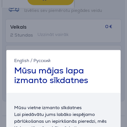
Saņemšanas iespējas
Izvēlies sev piemērotu piegādes veidu
0 €
Veikals
Uzzināt vairāk
2 Stundas
2.99 €
Pakomāts
English
/
Русский
11. - 15. augusts
Mūsu mājas lapa
izmanto sīkdatnes
7.99 €
Piegāde Latvijas teritorijā ar uznešanu
10. - 13. augusts
Mūsu vietne izmanto sīkdatnes
Specifikācija
Lai piedāvātu jums labāko iespējamo
pārlūkošanas un iepirkšanās pieredzi, mēs