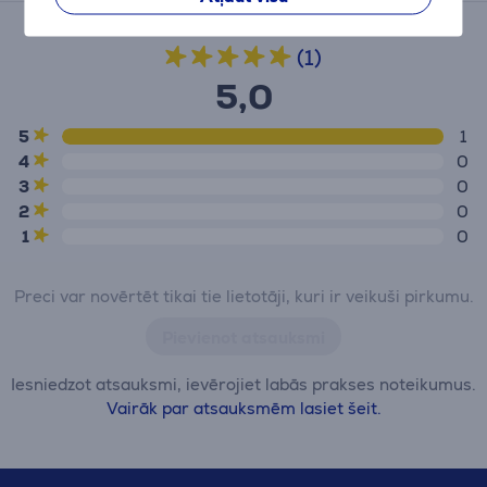
Vidējais novērtējums
(1)
5,0
5
1
4
0
3
0
2
0
1
0
Preci var novērtēt tikai tie lietotāji, kuri ir veikuši pirkumu.
Pievienot atsauksmi
Iesniedzot atsauksmi, ievērojiet labās prakses noteikumus.
Vairāk par atsauksmēm lasiet šeit.