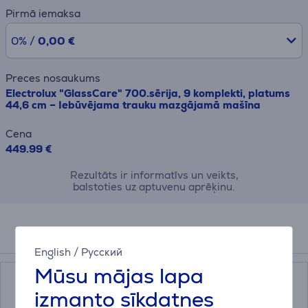
Pirmā iemaksa
0% /
0,00 €
Preces nosaukums
Electrolux "GlassCare" 700.sērija, 9 komplekti, platums
44,6 cm – Iebūvējama trauku mazgājamā mašīna
Cena
449.99 €
Rezultāts ir informatīvs un veikts,
balstoties uz aptuvenu aprēķinu.
Papildus aksesuāri
English
/
Русский
Mūsu mājas lapa
izmanto sīkdatnes