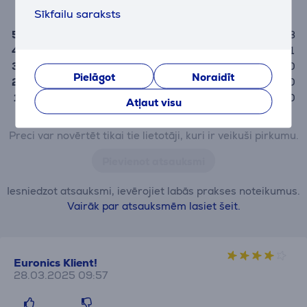
4,8
Sīkfailu saraksts
5
3
4
1
3
0
Pielāgot
Noraidīt
2
0
1
0
Atļaut visu
Preci var novērtēt tikai tie lietotāji, kuri ir veikuši pirkumu.
Pievienot atsauksmi
Iesniedzot atsauksmi, ievērojiet labās prakses noteikumus.
Vairāk par atsauksmēm lasiet šeit.
Euronics Klient!
28.03.2025 09:57