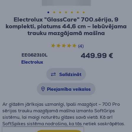
Electrolux "GlassCare" 700.sērija, 9
komplekti, platums 44,6 cm – Iebūvējama
trauku mazgājamā mašīna
(4)
449.99 €
EEG62310L
Electrolux
Salīdzināt
Pieejamība veikalos
Ar glāzēm jārīkojas uzmanīgi, īpaši mazgājot – 700 Pro
sērijas trauku mazgājamā mašīna izmanto SoftGrips
sistēmu, lai maigi noturētu glāzes savā vietā. Kā arī
SoftSpikes sistēma nodrošina, ka tās netiek saskrāpētas.