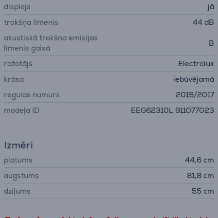
displejs
jā
trokšņa līmenis
44 dB
akustiskā trokšņa emisijas
B
līmenis gaisā
ražotājs
Electrolux
krāsa
iebūvējamā
regulas numurs
2019/2017
modeļa ID
EEG62310L 911077023
Izmēri
platums
44,6 cm
augstums
81,8 cm
dziļums
55 cm