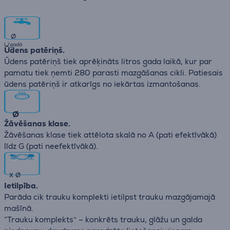
∅
L/gadā
Ūdens patēriņš.
Ūdens patēriņš tiek aprēķināts litros gada laikā, kur par
pamatu tiek ņemti 280 parasti mazgāšanas cikli. Patiesais
ūdens patēriņš ir atkarīgs no iekārtas izmantošanas.
∅
Žāvēšanas klase.
Žāvēšanas klase tiek attēlota skalā no А (pati efektīvākā)
līdz G (pati neefektīvākā).
x
∅
Ietilpība.
Parāda cik trauku komplekti ietilpst trauku mazgājamajā
mašīnā.
“Trauku komplekts” – konkrēts trauku, glāžu un galda