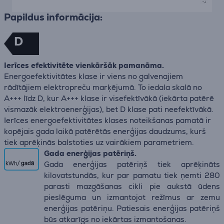
Papildus informācija:
D
Ierīces efektivitēte vienkāršāk pamanāma.
Energoefektivitātes klase ir viens no galvenajiem
rādītājiem elektropreču marķējumā. To iedala skalā no
A+++ līdz D, kur A+++ klase ir visefektīvākā (iekārta patērē
vismazāk elektroenerģijas), bet D klase pati neefektīvākā.
Ierīces energoefektivitātes klases noteikšanas pamatā ir
kopējais gada laikā patērētās enerģijas daudzums, kurš
tiek aprēķinās balstoties uz vairākiem parametriem.
Gada enerģijas patēriņš.
Gada enerģijas patēriņš tiek aprēķināts
kilovatstundās, kur par pamatu tiek ņemti 280
parasti mazgāšanas cikli pie aukstā ūdens
pieslēguma un izmantojot režīmus ar zemu
enerģijas patēriņu. Patiesais enerģijas patēriņš
būs atkarīgs no iekārtas izmantošanas.