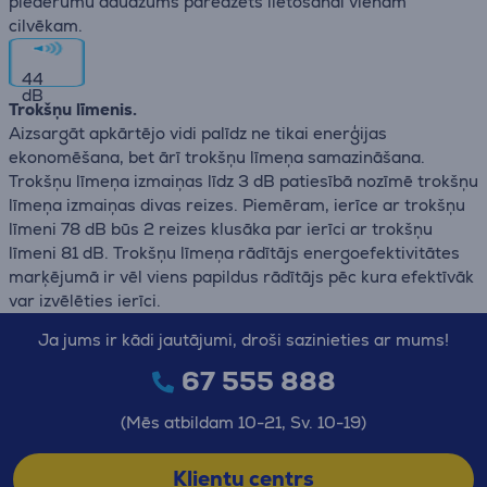
piederumu daudzums paredzēts lietošanai vienam
cilvēkam.
44
dB
Trokšņu līmenis.
Aizsargāt apkārtējo vidi palīdz ne tikai enerģijas
ekonomēšana, bet ārī trokšņu līmeņa samazināšana.
Trokšņu līmeņa izmaiņas līdz 3 dB patiesībā nozīmē trokšņu
līmeņa izmaiņas divas reizes. Piemēram, ierīce ar trokšņu
līmeni 78 dB būs 2 reizes klusāka par ierīci ar trokšņu
līmeni 81 dB. Trokšņu līmeņa rādītājs energoefektivitātes
marķējumā ir vēl viens papildus rādītājs pēc kura efektīvāk
var izvēlēties ierīci.
Ja jums ir kādi jautājumi, droši sazinieties ar mums!
67 555 888
(Mēs atbildam 10-21, Sv. 10-19)
Klientu centrs