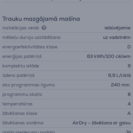
Trauku mazgājamā mašīna
instalācijas veids
iebūvējamie
mēbeļu durvju uzstādīšana
uz vadotnēm
energoefektivitātes klase
D
enerģijas patēriņš
63 kWh/100 cikliem
komplektu ielāde
9
ūdens patēriņš
9,9 L/ciklā
eko programmas ilgums
240 min.
programmu skaits
8
temperatūras
4
žāvēšanas klase
A
žāvēšanas sistēma
AirDry – žāvēšana ar gaisu
galda piederumu nodaļa
Jā