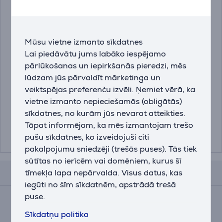
Mūsu vietne izmanto sīkdatnes
Lai piedāvātu jums labāko iespējamo
Miele DishClean, 160 g
Miele, 250 g -
pārlūkošanas un iepirkšanās pieredzi, mēs
- Kopšanas līdzeklis
Atkaļķošanas līdzeklis
lūdzam jūs pārvaldīt mārketinga un
trauku mazgājamai
veiktspējas preferenču izvēli. Ņemiet vērā, ka
mašīnai
11905830
10130980
vietne izmanto nepieciešamās (obligātās)
sīkdatnes, no kurām jūs nevarat atteikties.
Cena:
Cena:
Tāpat informējam, ka mēs izmantojam trešo
13.99 €
13.99 €
pušu sīkdatnes, ko izveidojuši citi
pakalpojumu sniedzēji (trešās puses). Tās tiek
sūtītas no ierīcēm vai domēniem, kurus šī
tīmekļa lapa nepārvalda. Visus datus, kas
Atsauksmes
iegūti no šīm sīkdatnēm, apstrādā trešā
puse.
Vidējais novērtējums
(4)
Sīkdatņu politika