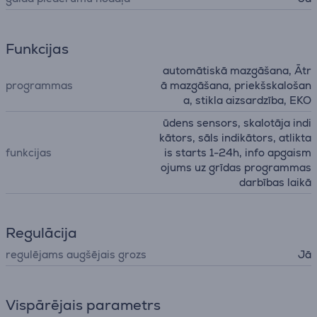
Funkcijas
automātiskā mazgāšana, Ātr
programmas
ā mazgāšana, priekšskalošan
a, stikla aizsardzība, EKO
ūdens sensors, skalotāja indi
kātors, sāls indikātors, atlikta
funkcijas
is starts 1-24h, info apgaism
ojums uz grīdas programmas
darbības laikā
Regulācija
regulējams augšējais grozs
Jā
Vispārējais parametrs