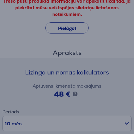
Trešo pušu produkta informāciju var apskatīt tikai tad, ja
piekrītat mūsu veiktspējas sīkdatņu lietošanas
noteikumiem.
Pielāgot
Apraksts
Līzinga un nomas kalkulators
Aptuvens ikmēneša maksājums
48 €
Periods
10
mēn.