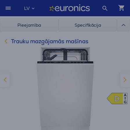
LV
Pieejamība
Specifikācija
Trauku mazgājamās mašīnas
A
D
D
G