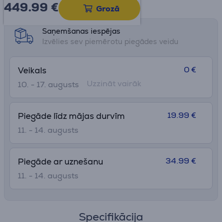
449.99
€
Datu lapa
Grozā
Saņemšanas iespējas
Izvēlies sev piemērotu piegādes veidu
0 €
Veikals
Uzzināt vairāk
10. - 17. augusts
19.99 €
Piegāde līdz mājas durvīm
11. - 14. augusts
34.99 €
Piegāde ar uznešanu
11. - 14. augusts
Specifikācija