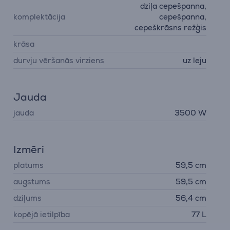
dziļa cepešpanna,
komplektācija
cepešpanna,
cepeškrāsns režģis
krāsa
durvju vēršanās virziens
uz leju
Jauda
jauda
3500 W
Izmēri
platums
59,5 cm
augstums
59,5 cm
dziļums
56,4 cm
kopējā ietilpība
77 L