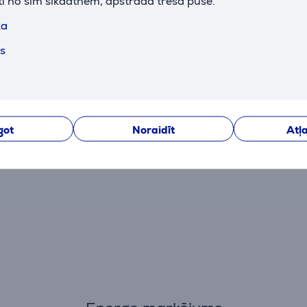
ti no šīm sīkdatnēm, apstrādā trešā puse.
Pašlaik nav nevienas atsauksmes.
ka
Pēc pirkuma veikšanas Jums būs iespēja dot savu iegul
atsauksmi par preci.
ts
got
Noraidīt
Atļa