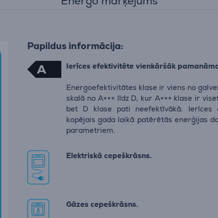
Energo marķējums
Papildus informācija:
Ierīces efektivitēte vienkāršāk pamanām
A
Energoefektivitātes klase ir viens no galv
skalā no A+++ līdz D, kur A+++ klase ir vis
bet D klase pati neefektīvākā. Ierīces 
kopējais gada laikā patērētās enerģijas d
parametriem.
Elektriskā cepeškrāsns.
Gāzes cepeškrāsns.