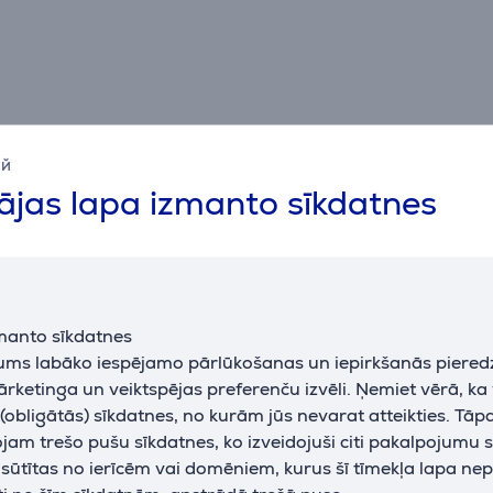
ий
jas lapa izmanto sīkdatnes
Apraksts
manto sīkdatnes
jums labāko iespējamo pārlūkošanas un iepirkšanās piered
Atsauksmes
ārketinga un veiktspējas preferenču izvēli. Ņemiet vērā, ka
obligātās) sīkdatnes, no kurām jūs nevarat atteikties. Tāp
am trešo pušu sīkdatnes, ko izveidojuši citi pakalpojumu s
k sūtītas no ierīcēm vai domēniem, kurus šī tīmekļa lapa ne