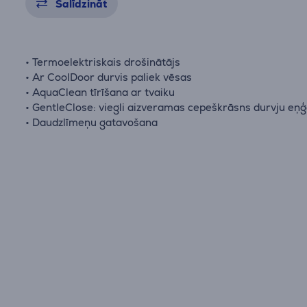
Salīdzināt
• Termoelektriskais drošinātājs
• Ar CoolDoor durvis paliek vēsas
• AquaClean tīrīšana ar tvaiku
• GentleClose: viegli aizveramas cepeškrāsns durvju eņ
• Daudzlīmeņu gatavošana