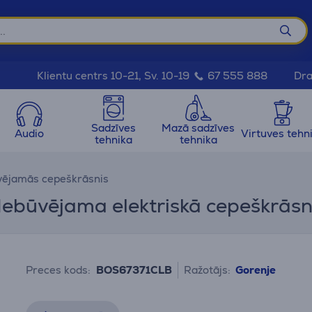
Dra
Klientu centrs 10-21, Sv. 10-19
67 555 888
Sadzīves
Mazā sadzīves
Audio
Virtuves tehn
tehnika
tehnika
vējamās cepeškrāsnis
 Iebūvējama elektriskā cepeškrās
Preces kods:
BOS67371CLB
Ražotājs:
Gorenje