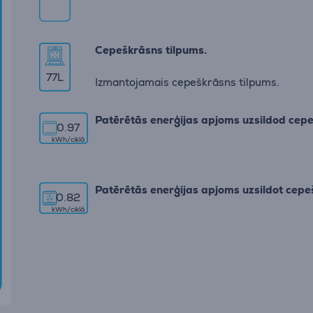
Cepeškrāsns tilpums.
77
L
Izmantojamais cepeškrāsns tilpums.
Patērētās enerģijas apjoms uzsildod cepe
0.97
kWh/ciklā
Patērētās enerģijas apjoms uzsildot cepeš
0.82
kWh/ciklā