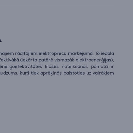
a.
enajiem rādītājiem elektropreču marķējumā. To iedala
efektīvākā (iekārta patērē vismazāk elektroenerģijas),
energoefektivitātes klases noteikšanas pamatā ir
audzums, kurš tiek aprēķinās balstoties uz vairākiem