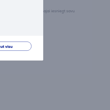
dījumu un pirmajam/pirmajai iesniegt savu
ut visu