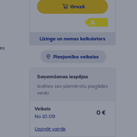
Grozā
A
Līzinga un nomas kalkulators
ģes
Pieejamība veikalos
Saņemšanas iespējas
Izvēlies sev piemērotu piegādes
veidu
Veikals
0 €
No 10.09
Uzzināt vairāk