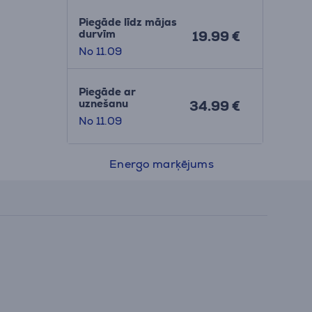
Piegāde līdz mājas
durvīm
19.99 €
No 11.09
Piegāde ar
uznešanu
34.99 €
No 11.09
Energo marķējums