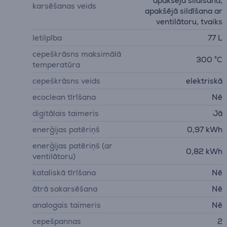
apakšējā sildīšana,
karsēšanas veids
apakšējā sildīšana ar
ventilātoru, tvaiks
Ietilpība
77 L
cepeškrāsns maksimālā
300 °C
temperatūra
cepeškrāsns veids
elektriskā
ecoclean tīrīšana
Nē
digitālais taimeris
Jā
enerģijas patēriņš
0,97 kWh
enerģijas patēriņš (ar
0,82 kWh
ventilātoru)
kataliskā tīrīšana
Nē
ātrā sakarsēšana
Nē
analogais taimeris
Nē
cepešpannas
2