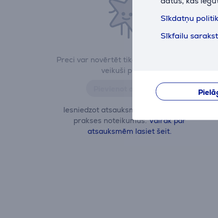
datus, kas iegū
Sīkdatņu politi
Sīkfailu saraks
Preci var novērtēt tikai tie lietotāji, kuri ir
veikuši pirkumu.
Pievienot atsauksmi
Pielā
Iesniedzot atsauksmi, ievērojiet labās
prakses noteikumus.
Vairāk par
atsauksmēm lasiet šeit.