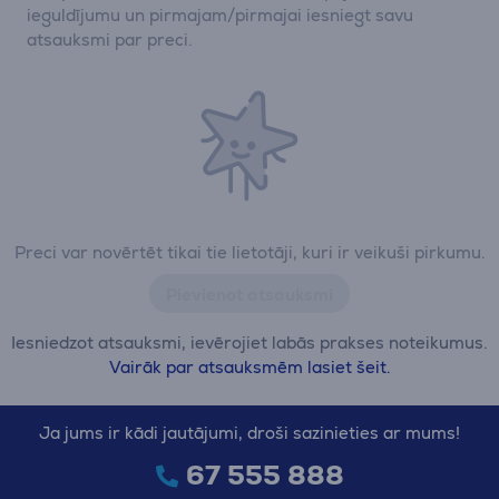
ieguldījumu un pirmajam/pirmajai iesniegt savu
atsauksmi par preci.
Preci var novērtēt tikai tie lietotāji, kuri ir veikuši pirkumu.
Pievienot atsauksmi
Iesniedzot atsauksmi, ievērojiet labās prakses noteikumus.
Vairāk par atsauksmēm lasiet šeit.
Ja jums ir kādi jautājumi, droši sazinieties ar mums!
67 555 888