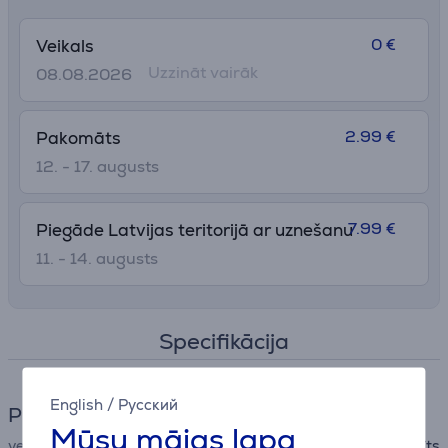
0 €
Veikals
Uzzināt vairāk
08.08.2026
2.99 €
Pakomāts
12. - 17. augusts
7.99 €
Piegāde Latvijas teritorijā ar uznešanu
11. - 14. augusts
Specifikācija
English
/
Русский
Plīts
Mūsu mājas lapa
veids
galda plīts