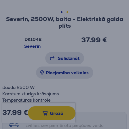
Severin, 2500W, balta - Elektriskā galda
plīts
37.99 €
DK1042
Severin
Salīdzināt
Pieejamība veikalos
Jauda 2500 W
Karstumizturīgs krāsojums
Temperatūras kontrole
37.99
€
Grozā
Saņemšanas iespējas
Izvēlies sev piemērotu piegādes veidu