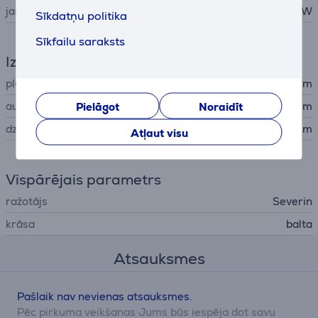
jauda
1500 W
Sīkdatņu politika
Sīkfailu saraksts
Izmēri
platums
50 cm
augstums
Pielāgot
Noraidīt
8,5 cm
dziļums
29 cm
Atļaut visu
Vispārējais parametrs
ražotājs
Severin
krāsa
balta
Atsauksmes
Pašlaik nav nevienas atsauksmes.
Pēc pirkuma veikšanas Jums būs iespēja dot savu