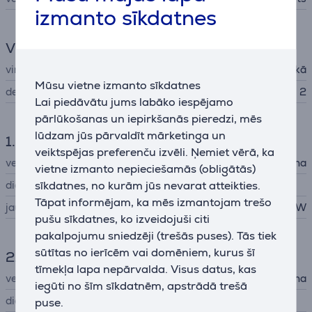
izmanto sīkdatnes
Virsma
virsmas veids
elektriskā
Mūsu vietne izmanto sīkdatnes
degļu skaits
2
Lai piedāvātu jums labāko iespējamo
pārlūkošanas un iepirkšanās pieredzi, mēs
lūdzam jūs pārvaldīt mārketinga un
1. sildelements
veiktspējas preferenču izvēli. Ņemiet vērā, ka
veids
Čuguna
vietne izmanto nepieciešamās (obligātās)
sīkdatnes, no kurām jūs nevarat atteikties.
diametrs
Tāpat informējam, ka mēs izmantojam trešo
jauda
1000 W
pušu sīkdatnes, ko izveidojuši citi
pakalpojumu sniedzēji (trešās puses). Tās tiek
sūtītas no ierīcēm vai domēniem, kurus šī
2. sildelements
tīmekļa lapa nepārvalda. Visus datus, kas
veids
Čuguna
iegūti no šīm sīkdatnēm, apstrādā trešā
diametrs
puse.