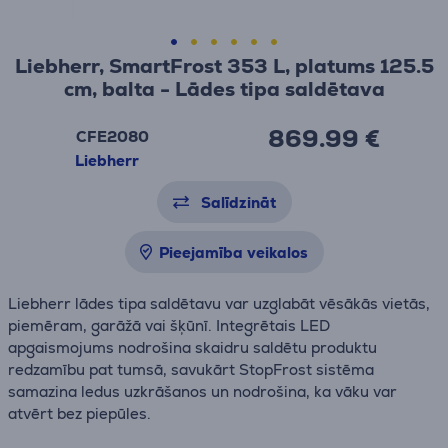
Liebherr, SmartFrost 353 L, platums 125.5
cm, balta - Lādes tipa saldētava
869.99 €
CFE2080
Liebherr
Salīdzināt
Pieejamība veikalos
Liebherr lādes tipa saldētavu var uzglabāt vēsākās vietās,
piemēram, garāžā vai šķūnī. Integrētais LED
apgaismojums nodrošina skaidru saldētu produktu
redzamību pat tumsā, savukārt StopFrost sistēma
samazina ledus uzkrāšanos un nodrošina, ka vāku var
atvērt bez piepūles.