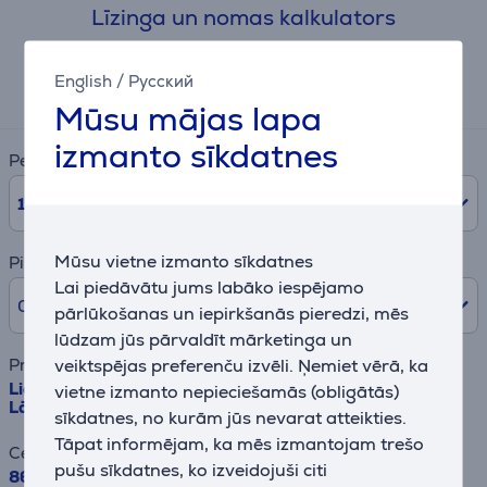
Līzinga un nomas kalkulators
Aptuvens ikmēneša maksājums
English
/
Русский
92 €
Mūsu mājas lapa
izmanto sīkdatnes
Periods
10
mēn.
Mūsu vietne izmanto sīkdatnes
Pirmā iemaksa
Lai piedāvātu jums labāko iespējamo
0% /
0,00 €
pārlūkošanas un iepirkšanās pieredzi, mēs
lūdzam jūs pārvaldīt mārketinga un
veiktspējas preferenču izvēli. Ņemiet vērā, ka
Preces nosaukums
Liebherr, SmartFrost 353 L, platums 125.5 cm, balta -
vietne izmanto nepieciešamās (obligātās)
Lādes tipa saldētava
sīkdatnes, no kurām jūs nevarat atteikties.
Tāpat informējam, ka mēs izmantojam trešo
Cena
pušu sīkdatnes, ko izveidojuši citi
869.99 €