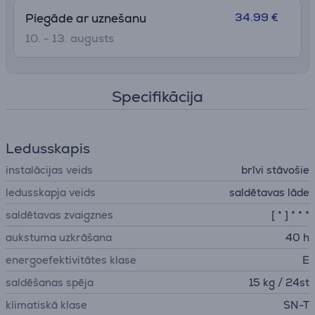
34.99 €
Piegāde ar uznešanu
10. - 13. augusts
Specifikācija
Ledusskapis
instalācijas veids
brīvi stāvošie
ledusskapja veids
saldētavas lāde
saldētavas zvaigznes
[ * ] * * *
aukstuma uzkrāšana
40 h
energoefektivitātes klase
E
saldēšanas spēja
15 kg / 24st
klimatiskā klase
SN-T