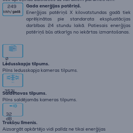
Gada enerģijas patēriņš.
249
Enerģijas patēriņš X kilovatstundas gadā tiek
aprēķinātas pie standarata ekspluatācijas
darbības 24 stundu laikā. Patiesais enerģijas
patēriņš būs atkarīgs no iekārtas izmantošanas.
∅
L
Ledusskapja tilpums.
Pilns ledusskapja kameras tilpums.
353
L
Saldētavas tilpums.
Pilns saldējamās kameras tilpums.
32
dB
Trokšņu līmenis.
Aizsargāt apkārtējo vidi palīdz ne tikai enerģijas