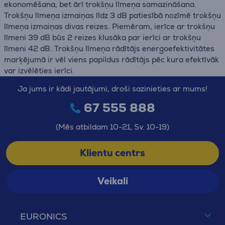
ekonomēšana, bet ārī trokšņu līmeņa samazināšana.
Trokšņu līmeņa izmaiņas līdz 3 dB patiesībā nozīmē trokšņu
līmeņa izmaiņas divas reizes. Piemēram, ierīce ar trokšņu
līmeni 39 dB būs 2 reizes klusāka par ierīci ar trokšņu
līmeni 42 dB. Trokšņu līmeņa rādītājs energoefektivitātes
marķējumā ir vēl viens papildus rādītājs pēc kura efektīvāk
var izvēlēties ierīci.
Ja jums ir kādi jautājumi, droši sazinieties ar mums!
67 555 888
(Mēs atbildam 10-21, Sv. 10-19)
Klientu centrs
Veikali
EURONICS