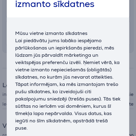
2.99 €
Pakomāts
izmanto sīkdatnes
11. - 15. augusts
7.99 €
Piegāde Latvijas teritorijā ar uznešanu
Mūsu vietne izmanto sīkdatnes
10. - 13. augusts
Lai piedāvātu jums labāko iespējamo
pārlūkošanas un iepirkšanās pieredzi, mēs
lūdzam jūs pārvaldīt mārketinga un
Specifikācija
veiktspējas preferenču izvēli. Ņemiet vērā, ka
vietne izmanto nepieciešamās (obligātās)
sīkdatnes, no kurām jūs nevarat atteikties.
Tāpat informējam, ka mēs izmantojam trešo
Ledusskapis
pušu sīkdatnes, ko izveidojuši citi
instalācijas veids
brīvi stāvošie
pakalpojumu sniedzēji (trešās puses). Tās tiek
ledusskapja veids
Aukstuma kaste
sūtītas no ierīcēm vai domēniem, kurus šī
tīmekļa lapa nepārvalda. Visus datus, kas
iegūti no šīm sīkdatnēm, apstrādā trešā
Vispārējais parametrs
puse.
ražotājs
Igloo