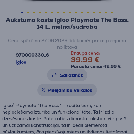
Aukstuma kaste Igloo Playmate The Boss,
14 L, melna/sudraba
Cena spēkā no 27.06.2026 līdz kamēr prece pieejama
noliktavā
Drauga cena:
97000033016
39.99 €
Igloo
Parastā cena: 49.99 €
Salīdzināt
Pieejamība veikalos
Igloo® Playmate “The Boss” ir radīta tiem, kam
nepieciešama izturība un funkcionalitāte. Tā ir izcila
dzesēšanas kaste. Pateicoties dimanta rakstam virspusē
un uzticamai konstrukcijai, tā ir ideāli piemērota
būvlaukumiem, āra piedzīvojumiem un ikdienas lietošanai.