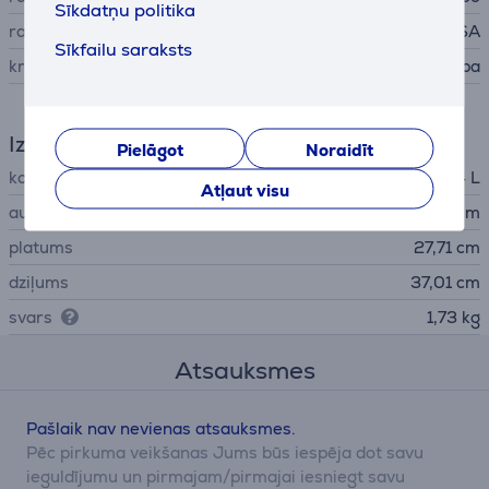
Sīkdatņu politika
ražots
USA
Sīkfailu saraksts
krāsa
melna, sudraba
Izmēri
Pielāgot
Noraidīt
kopējā ietilpība
14 L
Atļaut visu
augstums
35,31 cm
platums
27,71 cm
dziļums
37,01 cm
svars
1,73 kg
Atsauksmes
Pašlaik nav nevienas atsauksmes.
Pēc pirkuma veikšanas Jums būs iespēja dot savu
ieguldījumu un pirmajam/pirmajai iesniegt savu