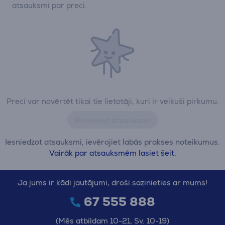
atsauksmi par preci.
Preci var novērtēt tikai tie lietotāji, kuri ir veikuši pirkumu.
Pievienot atsauksmi
Iesniedzot atsauksmi, ievērojiet labās prakses noteikumus.
Vairāk par atsauksmēm lasiet šeit.
Ja jums ir kādi jautājumi, droši sazinieties ar mums!
67 555 888
(Mēs atbildam 10-21, Sv. 10-19)