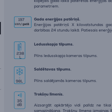
kopējais gada laikā patērētās enerģijas d
parametriem.
Gada enerģijas patēriņš.
197
Enerģijas patēriņš X kilovatstundas gad
darbības 24 stundu laikā. Patiesais enerģi
Ledusskapja tilpums.
238
Pilns ledusskapja kameras tilpums.
L
Saldētavas tilpums.
Pilns saldējamās kameras tilpums.
98
L
Trokšņu līmenis.
35
dB
Aizsargāt apkārtējo vidi palīdz ne tik
samazināšana. Trokšņu līmeņa izmaiņas l