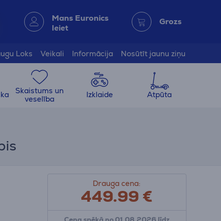
Mans Euronics
Grozs
Ieiet
ugu Loks
Veikali
Informācija
Nosūtīt jaunu ziņu
Skaistums un
ika
Izklaide
Atpūta
veselība
pis
Drauga cena:
449.99
€
Cena spēkā no 01.08.2026 līdz