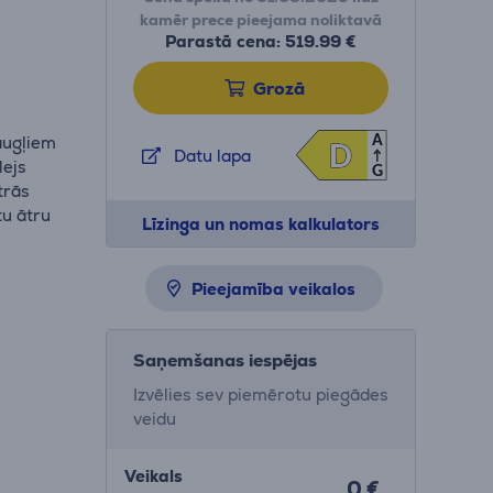
kamēr prece pieejama noliktavā
Parastā cena: 519.99 €
Grozā
augļiem
A
D
D
Datu lapa
lejs
G
trās
tu ātru
Līzinga un nomas kalkulators
Pieejamība veikalos
Saņemšanas iespējas
Izvēlies sev piemērotu piegādes
veidu
Veikals
0 €