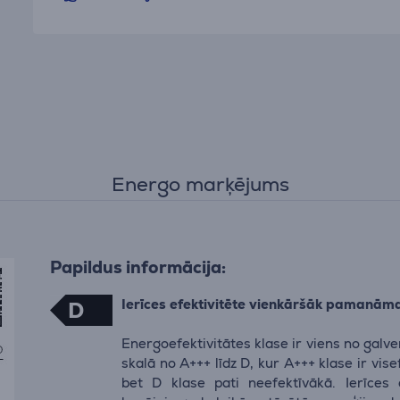
Energo marķējums
Papildus informācija:
Ierīces efektivitēte vienkāršāk pamanām
D
Energoefektivitātes klase ir viens no galv
skalā no A+++ līdz D, kur A+++ klase ir vis
bet D klase pati neefektīvākā. Ierīces 