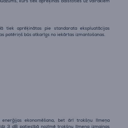
audzums, kurš tiek aprēķinās balstoties uz vairākiem
ā tiek aprēķinātas pie standarata ekspluatācijas
jas patēriņš būs atkarīgs no iekārtas izmantošanas.
ai enerģijas ekonomēšana, bet ārī trokšņu līmeņa
īdz 3 dB patiesībā nozīmē trokšņu līmeņa izmaiņas