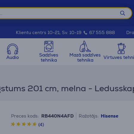
Dra
Klientu centrs 10-21, Sv. 10-19
67 555 888
Sadzīves
Mazā sadzīves
Audio
Virtuves tehn
tehnika
tehnika
gstums 201 cm, melna - Ledusska
Preces kods:
RB440N4AFD
Ražotājs:
Hisense
(4)