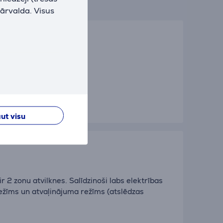
pārvalda. Visus
ut visu
 ir 2 zonu atvilknes. Salīdzinoši labs elektrības
režīms un atvaļinājuma režīms (atslēdzas