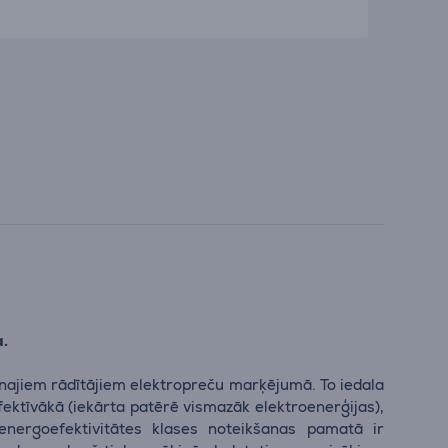
a.
enajiem rādītājiem elektropreču marķējumā. To iedala
efektīvākā (iekārta patērē vismazāk elektroenerģijas),
energoefektivitātes klases noteikšanas pamatā ir