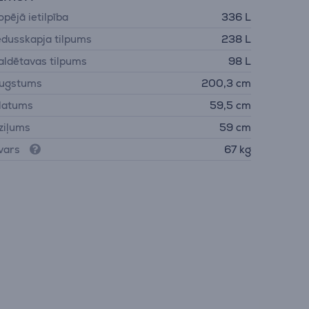
opējā ietilpība
336 L
edusskapja tilpums
238 L
aldētavas tilpums
98 L
ugstums
200,3 cm
latums
59,5 cm
ziļums
59 cm
vars
67 kg