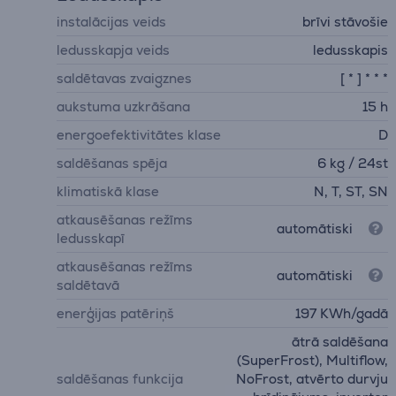
instalācijas veids
brīvi stāvošie
ledusskapja veids
ledusskapis
saldētavas zvaigznes
[ * ] * * *
aukstuma uzkrāšana
15 h
energoefektivitātes klase
D
saldēšanas spēja
6 kg / 24st
klimatiskā klase
N, T, ST, SN
atkausēšanas režīms
automātiski
ledusskapī
atkausēšanas režīms
automātiski
saldētavā
enerģijas patēriņš
197 KWh/gadā
ātrā saldēšana
(SuperFrost), Multiflow,
saldēšanas funkcija
NoFrost, atvērto durvju