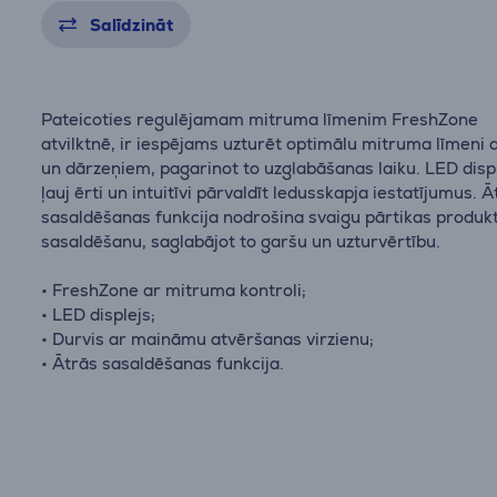
Salīdzināt
Pateicoties regulējamam mitruma līmenim FreshZone
atvilktnē, ir iespējams uzturēt optimālu mitruma līmeni 
un dārzeņiem, pagarinot to uzglabāšanas laiku. LED disp
ļauj ērti un intuitīvi pārvaldīt ledusskapja iestatījumus. Ā
sasaldēšanas funkcija nodrošina svaigu pārtikas produk
sasaldēšanu, saglabājot to garšu un uzturvērtību.
• FreshZone ar mitruma kontroli;
• LED displejs;
• Durvis ar maināmu atvēršanas virzienu;
• Ātrās sasaldēšanas funkcija.