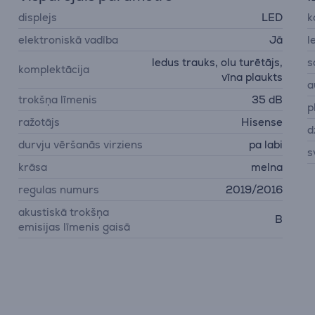
displejs
LED
k
elektroniskā vadība
Jā
l
ledus trauks, olu turētājs,
s
komplektācija
vīna plaukts
a
trokšņa līmenis
35 dB
p
ražotājs
Hisense
d
durvju vēršanās virziens
pa labi
s
krāsa
melna
regulas numurs
2019/2016
akustiskā trokšņa
B
emisijas līmenis gaisā