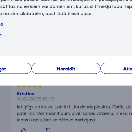
k sūtītas no ierīcēm vai domēniem, kurus šī tīmekļa lapa ne
ti no šīm sīkdatnēm, apstrādā trešā puse.
ka
aleksandr
27.10.2025 20:09
ts
viss darbojas labi
Rādīt tulkojumu
Rādīt oriģinālu
got
Noraidīt
Atļa
Kristīne
01.01.2025 19:08
Ietilpīgs un kluss. Ļoti ērti, ka daudz plauktu. Patīk, ka
patēriņš. Var mainīt durvju vēršanas virzienu. Ir eko 
ledusskapis, bet saldētava darbojas).