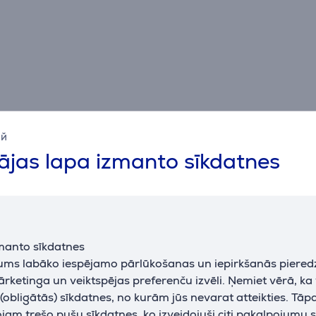
ий
jas lapa izmanto sīkdatnes
Apraksts
manto sīkdatnes
jums labāko iespējamo pārlūkošanas un iepirkšanās piered
Atsauksmes
ārketinga un veiktspējas preferenču izvēli. Ņemiet vērā, ka
obligātās) sīkdatnes, no kurām jūs nevarat atteikties. Tāp
am trešo pušu sīkdatnes, ko izveidojuši citi pakalpojumu s