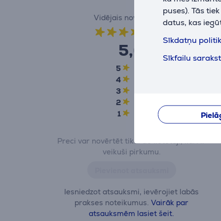
puses). Tās tie
Vidējais novērtējums
datus, kas iegū
(4)
Sīkdatņu politi
5,0
Sīkfailu saraks
5
4
4
0
3
0
2
0
1
0
Pielā
Preci var novērtēt tikai tie lietotāji, kuri ir
veikuši pirkumu.
Pievienot atsauksmi
Iesniedzot atsauksmi, ievērojiet labās
prakses noteikumus.
Vairāk par
atsauksmēm lasiet šeit.