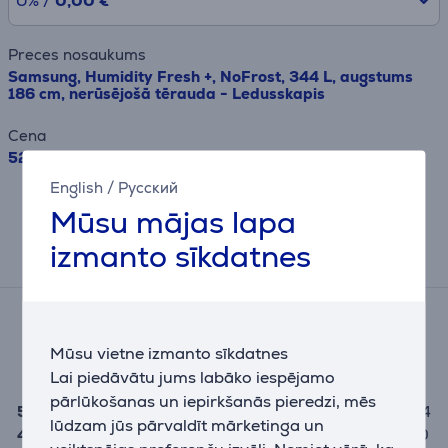
0% /
0,00 €
Preces nosaukums
Samsung, Humidity Fresh +, NoFrost, 344 L, augstums
186 cm, nerūsējošā tērauda - Ledusskapis
Cena
529.99 €
English
/
Русский
Rezultāts ir informatīvs un veikts,
Mūsu mājas lapa
balstoties uz aptuvenu aprēķinu.
izmanto sīkdatnes
Atsauksmes
Vidējais novērtējums
(14)
Mūsu vietne izmanto sīkdatnes
5,0
Lai piedāvātu jums labāko iespējamo
pārlūkošanas un iepirkšanās pieredzi, mēs
5
14
lūdzam jūs pārvaldīt mārketinga un
4
0