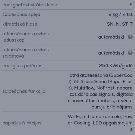
energoefektivitātes klase
E
saldēšanas spēja
8 kg / 24st
klimatiskā klase
SN, N, ST, T
atkausēšanas režīms
automātiski
ledusskapī
atkausēšanas režīms
automātiski
saldētavā
enerģijas patēriņš
254 KWh/gadā
ātrā atdzesēšana (SuperCoo
l), ātrā saldēšana (SuperFros
t), Multiflow, NoFrost, nepare
saldēšanas funkcija
izas darbības signāls, digitāla
is invertētais motors, atvērto
durvju brīdinājums
Wi-Fi, mitruma kontrole, Pow
papildus funkcijas
er Cooling, LED apgaismojum
s