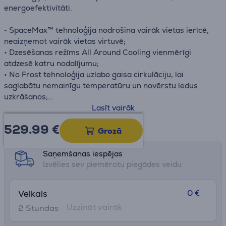
energoefektivitāti.
• SpaceMax™ tehnoloģija nodrošina vairāk vietas ierīcē,
neaizņemot vairāk vietas virtuvē;
• Dzesēšanas režīms All Around Cooling vienmērīgi
atdzesē katru nodalījumu;
• No Frost tehnoloģija uzlabo gaisa cirkulāciju, lai
saglabātu nemainīgu temperatūru un novērstu ledus
uzkrāšanos;
• Optimal Fresh+ atvilktne: to var izmantot kā vienu
Lasīt vairāk
atvilktni vai sadalīt divās zonās ar dažādu temperatūru;
529.99
€
Datu lapa
• Humidity Fresh+ rada ideālu vidi dažādu augļu un
Grozā
dārzeņu uzglabāšanai;
• Power Cool tehnoloģija nodrošina, ka ledusskapī
Saņemšanas iespējas
intensīvi cirkulē aukstais gaiss;
Izvēlies sev piemērotu piegādes veidu
• Power Freeze funkcija ātri pievada aukstu gaisu
saldētavā;
0 €
Veikals
• Clean Back - pilnīgi gluds drošības vāks, kas aizsargā
Uzzināt vairāk
svarīgākos tinumus un vadus.
2 Stundas