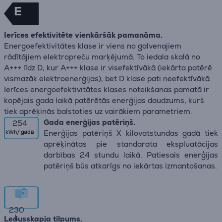
E
Ierīces efektivitēte vienkāršāk pamanāma.
Energoefektivitātes klase ir viens no galvenajiem
rādītājiem elektropreču marķējumā. To iedala skalā no
A+++ līdz D, kur A+++ klase ir visefektīvākā (iekārta patērē
vismazāk elektroenerģijas), bet D klase pati neefektīvākā.
Ierīces energoefektivitātes klases noteikšanas pamatā ir
kopējais gada laikā patērētās enerģijas daudzums, kurš
tiek aprēķinās balstoties uz vairākiem parametriem.
Gada enerģijas patēriņš.
254
Enerģijas patēriņš X kilovatstundas gadā tiek
aprēķinātas pie standarata ekspluatācijas
darbības 24 stundu laikā. Patiesais enerģijas
patēriņš būs atkarīgs no iekārtas izmantošanas.
230
L
Ledusskapja tilpums.