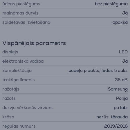
ūdens pieslēgums
bez pieslēguma
maināmas durvis
Jā
saldētavas izvietošana
apakšā
Vispārējais parametrs
displejs
LED
elektroniskā vadība
Jā
komplektācija
pudeļu plaukts, ledus trauks
trokšņa līmenis
35 dB
ražotājs
Samsung
ražots
Polija
durvju vēršanās virziens
pa labi
krāsa
nerūs. tērauda
regulas numurs
2019/2016