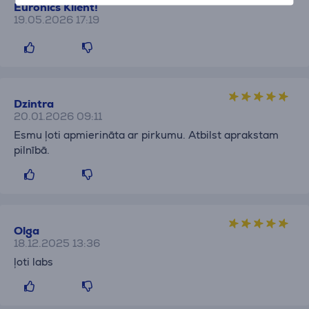
Euronics Klient!
19.05.2026 17:19
Dzintra
20.01.2026 09:11
Esmu ļoti apmierināta ar pirkumu. Atbilst aprakstam
pilnībā.
Olga
18.12.2025 13:36
ļoti labs