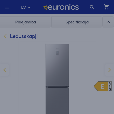
LV
Pieejamība
Specifikācija
Ledusskapji
A
E
E
G