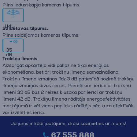
Pilns ledusskapja kameras tilpums.
114
L
Saldētavas tilpums.
Pilns saldējamās kameras tilpums.
35
dB
Trokšņu līmenis.
Aizsargāt apkārtējo vidi palīdz ne tikai enerģijas
ekonomēšana, bet ārī trokšņu līmeņa samazināšana.
Trokšņu līmeņa izmaiņas līdz 3 dB patiesībā nozīmē trokšņu
līmeņa izmaiņas divas reizes. Piemēram, ierīce ar trokšņu
līmeni 39 dB būs 2 reizes klusāka par ierīci ar trokšņu
līmeni 42 dB. Trokšņu līmeņa rādītājs energoefektivitātes
marķējumā ir vēl viens papildus rādītājs pēc kura efektīvāk
var izvēlēties ierīci.
Ja jums ir kādi jautājumi, droši sazinieties ar mums!
67 555 888