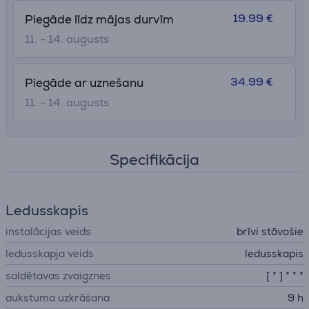
19.99 €
Piegāde līdz mājas durvīm
11. - 14. augusts
34.99 €
Piegāde ar uznešanu
11. - 14. augusts
Specifikācija
Ledusskapis
instalācijas veids
brīvi stāvošie
ledusskapja veids
ledusskapis
saldētavas zvaigznes
[ * ] * * *
aukstuma uzkrāšana
9 h