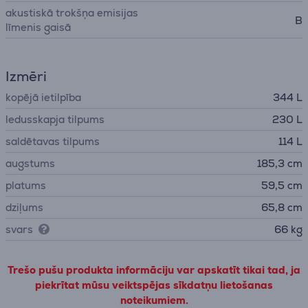
akustiskā trokšņa emisijas
B
līmenis gaisā
Izmēri
kopējā ietilpība
344 L
ledusskapja tilpums
230 L
saldētavas tilpums
114 L
augstums
185,3 cm
platums
59,5 cm
dziļums
65,8 cm
svars
66 kg
Trešo pušu produkta informāciju var apskatīt tikai tad, ja
piekrītat mūsu veiktspējas sīkdatņu lietošanas
noteikumiem.