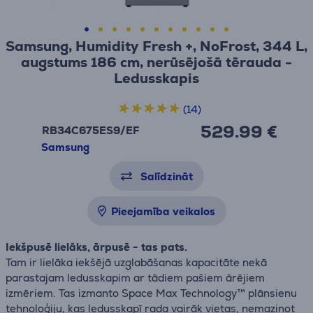
Samsung, Humidity Fresh +, NoFrost, 344 L,
augstums 186 cm, nerūsējošā tērauda -
Ledusskapis
(14)
529.99 €
RB34C675ES9/EF
Samsung
Salīdzināt
Pieejamība veikalos
Iekšpusē lielāks, ārpusē - tas pats.
Tam ir lielāka iekšējā uzglabāšanas kapacitāte nekā
parastajam ledusskapim ar tādiem pašiem ārējiem
izmēriem. Tas izmanto Space Max Technology™ plānsienu
tehnoloģiju, kas ledusskapī rada vairāk vietas, nemazinot