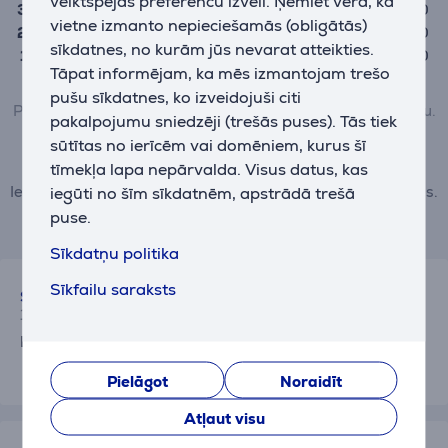
veiktspējas preferenču izvēli. Ņemiet vērā, ka
3
0
vietne izmanto nepieciešamās (obligātās)
2
0
sīkdatnes, no kurām jūs nevarat atteikties.
1
0
Tāpat informējam, ka mēs izmantojam trešo
pušu sīkdatnes, ko izveidojuši citi
Preci var novērtēt tikai tie lietotāji, kuri ir veikuši pirkumu.
pakalpojumu sniedzēji (trešās puses). Tās tiek
sūtītas no ierīcēm vai domēniem, kurus šī
Pievienot atsauksmi
tīmekļa lapa nepārvalda. Visus datus, kas
Iesniedzot atsauksmi, ievērojiet labās prakses noteikumus.
iegūti no šīm sīkdatnēm, apstrādā trešā
Vairāk par atsauksmēm lasiet šeit.
puse.
Sīkdatņu politika
Sīkfailu saraksts
Sarmite
15.07.2026 13:08
Ļoti labs,ērts,ekonomisks ledusskapis.
Pielāgot
Noraidīt
Atļaut visu