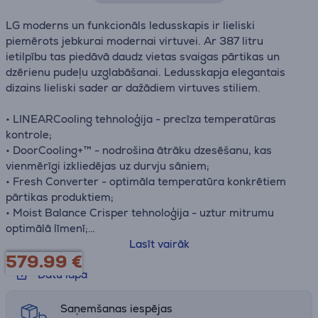
LG moderns un funkcionāls ledusskapis ir lieliski
piemērots jebkurai modernai virtuvei. Ar 387 litru
ietilpību tas piedāvā daudz vietas svaigas pārtikas un
dzērienu pudeļu uzglabāšanai. Ledusskapja elegantais
dizains lieliski sader ar dažādiem virtuves stiliem.
• LINEARCooling tehnoloģija - precīza temperatūras
kontrole;
• DoorCooling+™ - nodrošina ātrāku dzesēšanu, kas
vienmērīgi izkliedējas uz durvju sāniem;
• Fresh Converter - optimāla temperatūra konkrētiem
pārtikas produktiem;
• Moist Balance Crisper tehnoloģija - uztur mitrumu
optimālā līmenī;
• Mīksts LED apgaismojums;
Lasīt vairāk
579.99
€
• Smart Diagnosis.
Datu lapa
Saņemšanas iespējas