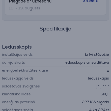
34.99 €
Piegāde ar uznešanu
10. - 13. augusts
Specifikācija
Ledusskapis
instalācijas veids
brīvi stāvošie
durvju skaits
ledusskapis ar saldētavu
energoefektivitātes klase
E
ledusskapja veids
ledusskapis
saldētavas zvaigznes
[ * ] * * *
klimatiskā klase
SN,T
enerģijas patēriņš
227 KWh/gadā
saldēšanas spēja
4 kg / 24st