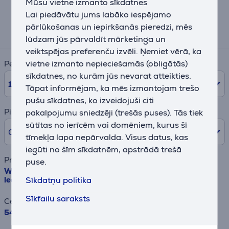
Mūsu vietne izmanto sīkdatnes
Lai piedāvātu jums labāko iespējamo
Aptuvens ikmēneša maksājums
pārlūkošanas un iepirkšanās pieredzi, mēs
58 €
lūdzam jūs pārvaldīt mārketinga un
veiktspējas preferenču izvēli. Ņemiet vērā, ka
vietne izmanto nepieciešamās (obligātās)
Periods
sīkdatnes, no kurām jūs nevarat atteikties.
10
mēn.
Tāpat informējam, ka mēs izmantojam trešo
pušu sīkdatnes, ko izveidojuši citi
Pirmā iemaksa
pakalpojumu sniedzēji (trešās puses). Tās tiek
sūtītas no ierīcēm vai domēniem, kurus šī
0% /
0,00 €
tīmekļa lapa nepārvalda. Visus datus, kas
iegūti no šīm sīkdatnēm, apstrādā trešā
Preces nosaukums
puse.
Whirlpool, 268 L, augstums 177 cm - Iebūvējams
Sīkdatņu politika
ledusskapis
Sīkfailu saraksts
Cena
549.99 €