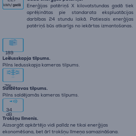
Enerģijas patēriņš X kilovatstundas gadā tiek
aprēķinātas pie standarata ekspluatācijas
darbības 24 stundu laikā. Patiesais enerģijas
patēriņš būs atkarīgs no iekārtas izmantošanas.
189
L
Ledusskapja tilpums.
Pilns ledusskapja kameras tilpums.
79
L
Saldētavas tilpums.
Pilns saldējamās kameras tilpums.
34
dB
Trokšņu līmenis.
Aizsargāt apkārtējo vidi palīdz ne tikai enerģijas
ekonomēšana, bet ārī trokšņu līmeņa samazināšana.