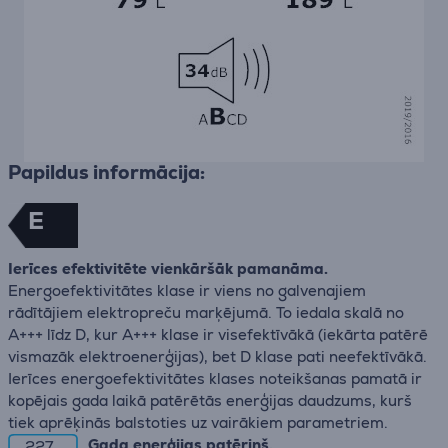
Papildus informācija:
E
Ierīces efektivitēte vienkāršāk pamanāma.
Energoefektivitātes klase ir viens no galvenajiem
rādītājiem elektropreču marķējumā. To iedala skalā no
A+++ līdz D, kur A+++ klase ir visefektīvākā (iekārta patērē
vismazāk elektroenerģijas), bet D klase pati neefektīvākā.
Ierīces energoefektivitātes klases noteikšanas pamatā ir
kopējais gada laikā patērētās enerģijas daudzums, kurš
tiek aprēķinās balstoties uz vairākiem parametriem.
Gada enerģijas patēriņš.
227