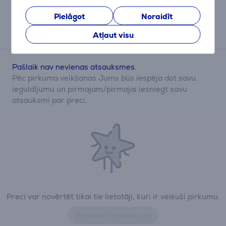
Rezultāts ir informatīvs un veikts,
balstoties uz aptuvenu aprēķinu.
Pielāgot
Noraidīt
Atļaut visu
Atsauksmes
Pašlaik nav nevienas atsauksmes.
Pēc pirkuma veikšanas Jums būs iespēja dot savu
ieguldījumu un pirmajam/pirmajai iesniegt savu
atsauksmi par preci.
Preci var novērtēt tikai tie lietotāji, kuri ir veikuši pirkumu.
Pievienot atsauksmi