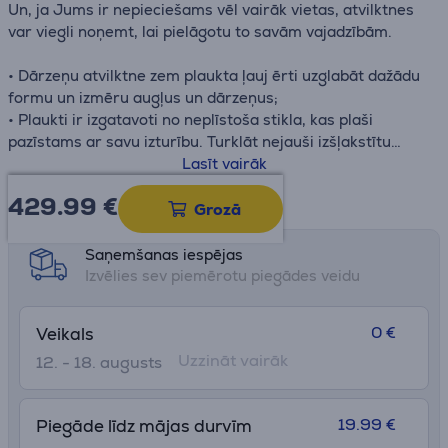
Un, ja Jums ir nepieciešams vēl vairāk vietas, atvilktnes
var viegli noņemt, lai pielāgotu to savām vajadzībām.
• Dārzeņu atvilktne zem plaukta ļauj ērti uzglabāt dažādu
formu un izmēru augļus un dārzeņus;
• Plaukti ir izgatavoti no neplīstoša stikla, kas plaši
pazīstams ar savu izturību. Turklāt nejauši izšļakstītu
šķidrumu var viegli notīrīt ar mitru drānu;
Lasīt vairāk
• Durvis ar maināmu vēršanās virzienu;
429.99
€
Datu lapa
• Integrēšanas augstums 820 mm.
Grozā
Saņemšanas iespējas
Izvēlies sev piemērotu piegādes veidu
0 €
Veikals
Uzzināt vairāk
12. - 18. augusts
19.99 €
Piegāde līdz mājas durvīm