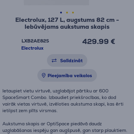
Electrolux, 127 L, augstums 82 cm -
Iebūvējams aukstuma skapis
429.99 €
LXB2AE82S
Electrolux
Salīdzināt
Pieejamība veikalos
Ietaupiet vietu virtuvē, uzglabājot pārtiku ar 600
SpaceSmart Combo. Izbaudiet priekšrocības, ko dod
vairāk vietas virtuvē, izvēloties aukstuma skapi, kas ērti
ietilpst zem plīts virsmas.
Aukstuma skapis ar OptiSpace piedāvā daudz
uzglabāšanas iespēju gan augšpusē, gan starp plauktiem.