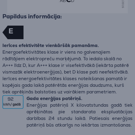
Papildus informācija:
E
Ierīces efektivitēte vienkāršāk pamanāma.
Energoefektivitātes klase ir viens no galvenajiem
rādītājiem elektropreču marķējumā. To iedala skalā no
A+++ līdz D, kur A+++ klase ir visefektīvākā (iekārta patērē
vismazāk elektroenerģijas), bet D klase pati neefektīvākā.
Ierīces energoefektivitātes klases noteikšanas pamatā ir
kopējais gada laikā patērētās enerģijas daudzums, kurš
tiek aprēķinās balstoties uz vairākiem parametriem.
Gada enerģijas patēriņš.
92
Enerģijas patēriņš X kilovatstundas gadā tiek
aprēķinātas pie standarata ekspluatācijas
darbības 24 stundu laikā. Patiesais enerģijas
patēriņš būs atkarīgs no iekārtas izmantošanas.