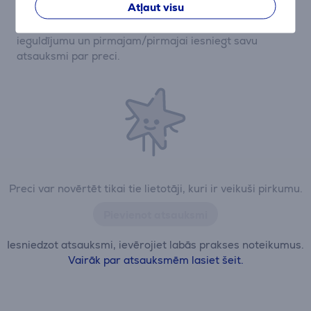
Atļaut visu
Pašlaik nav nevienas atsauksmes.
Pēc pirkuma veikšanas Jums būs iespēja dot savu
ieguldījumu un pirmajam/pirmajai iesniegt savu
atsauksmi par preci.
Preci var novērtēt tikai tie lietotāji, kuri ir veikuši pirkumu.
Pievienot atsauksmi
Iesniedzot atsauksmi, ievērojiet labās prakses noteikumus.
Vairāk par atsauksmēm lasiet šeit.