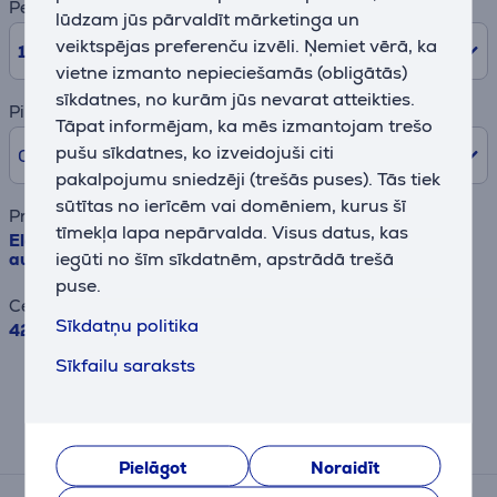
Periods
lūdzam jūs pārvaldīt mārketinga un
veiktspējas preferenču izvēli. Ņemiet vērā, ka
10
mēn.
vietne izmanto nepieciešamās (obligātās)
sīkdatnes, no kurām jūs nevarat atteikties.
Pirmā iemaksa
Tāpat informējam, ka mēs izmantojam trešo
pušu sīkdatnes, ko izveidojuši citi
0% /
0,00 €
pakalpojumu sniedzēji (trešās puses). Tās tiek
sūtītas no ierīcēm vai domēniem, kurus šī
Preces nosaukums
tīmekļa lapa nepārvalda. Visus datus, kas
Electrolux, 127 L, augstums 82 cm - Iebūvējams
iegūti no šīm sīkdatnēm, apstrādā trešā
aukstuma skapis
puse.
Cena
Sīkdatņu politika
429.99 €
Sīkfailu saraksts
Rezultāts ir informatīvs un veikts,
balstoties uz aptuvenu aprēķinu.
Atsauksmes
Pielāgot
Noraidīt