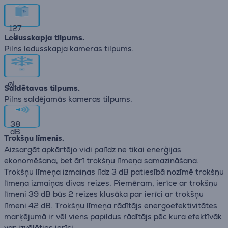
127
L
Ledusskapja tilpums.
Pilns ledusskapja kameras tilpums.
∅
L
Saldētavas tilpums.
Pilns saldējamās kameras tilpums.
38
dB
Trokšņu līmenis.
Aizsargāt apkārtējo vidi palīdz ne tikai enerģijas
ekonomēšana, bet ārī trokšņu līmeņa samazināšana.
Trokšņu līmeņa izmaiņas līdz 3 dB patiesībā nozīmē trokšņu
līmeņa izmaiņas divas reizes. Piemēram, ierīce ar trokšņu
līmeni 39 dB būs 2 reizes klusāka par ierīci ar trokšņu
līmeni 42 dB. Trokšņu līmeņa rādītājs energoefektivitātes
marķējumā ir vēl viens papildus rādītājs pēc kura efektīvāk
var izvēlēties ierīci.