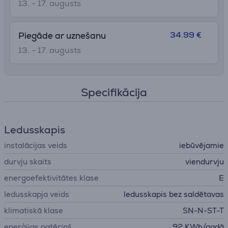
13. - 17. augusts
34.99 €
Piegāde ar uznešanu
13. - 17. augusts
Specifikācija
Ledusskapis
instalācijas veids
iebūvējamie
durvju skaits
viendurvju
energoefektivitātes klase
E
ledusskapja veids
ledusskapis bez saldētavas
klimatiskā klase
SN-N-ST-T
enerģijas patēriņš
92 KWh/gadā