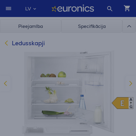
LV
Pieejamība
Specifikācija
Ledusskapji
A
E
E
G