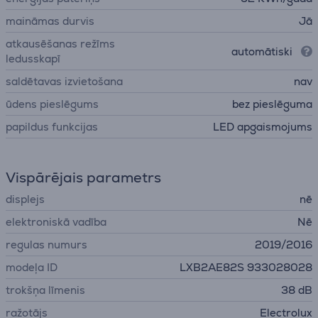
maināmas durvis
Jā
atkausēšanas režīms
automātiski
ledusskapī
saldētavas izvietošana
nav
ūdens pieslēgums
bez pieslēguma
papildus funkcijas
LED apgaismojums
Vispārējais parametrs
displejs
nē
elektroniskā vadība
Nē
regulas numurs
2019/2016
modeļa ID
LXB2AE82S 933028028
trokšņa līmenis
38 dB
ražotājs
Electrolux