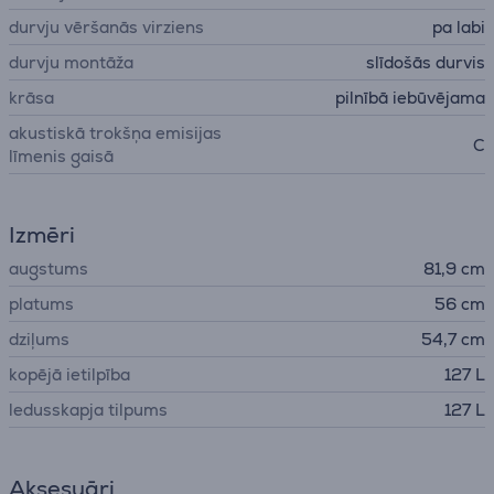
durvju vēršanās virziens
pa labi
durvju montāža
slīdošās durvis
krāsa
pilnībā iebūvējama
akustiskā trokšņa emisijas
C
līmenis gaisā
Izmēri
augstums
81,9 cm
platums
56 cm
dziļums
54,7 cm
kopējā ietilpība
127 L
ledusskapja tilpums
127 L
Aksesuāri