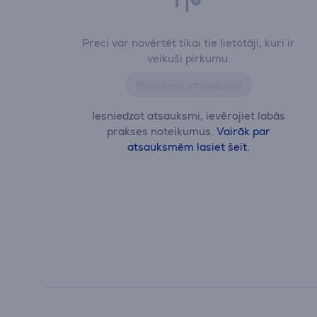
Preci var novērtēt tikai tie lietotāji, kuri ir
veikuši pirkumu.
Pievienot atsauksmi
Iesniedzot atsauksmi, ievērojiet labās
prakses noteikumus.
Vairāk par
atsauksmēm lasiet šeit.