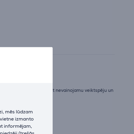
us iestatījumus, sniedzot nevainojamu veiktspēju un
zi, mēs lūdzam
i.
 vietne izmanto
at informējam,
niedzēji (trešās