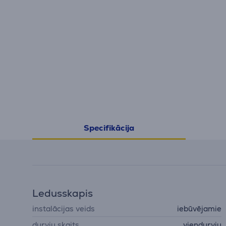
Specifikācija
Ledusskapis
instalācijas veids
iebūvējamie
durvju skaits
viendurvju