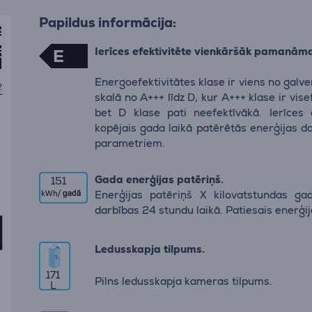
Papildus informācija:
Ierīces efektivitēte vienkāršāk pamanām
E
Energoefektivitātes klase ir viens no galv
skalā no A+++ līdz D, kur A+++ klase ir vis
bet D klase pati neefektīvākā. Ierīces 
kopējais gada laikā patērētās enerģijas d
parametriem.
Gada enerģijas patēriņš.
151
Enerģijas patēriņš X kilovatstundas gad
darbības 24 stundu laikā. Patiesais enerģi
Ledusskapja tilpums.
171
Pilns ledusskapja kameras tilpums.
L