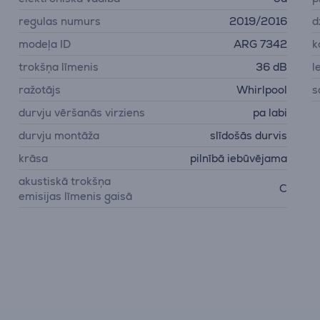
regulas numurs
2019/2016
d
modeļa ID
ARG 7342
k
trokšņa līmenis
36 dB
l
ražotājs
Whirlpool
s
durvju vēršanās virziens
pa labi
durvju montāža
slīdošās durvis
krāsa
pilnībā iebūvējama
akustiskā trokšņa
C
emisijas līmenis gaisā