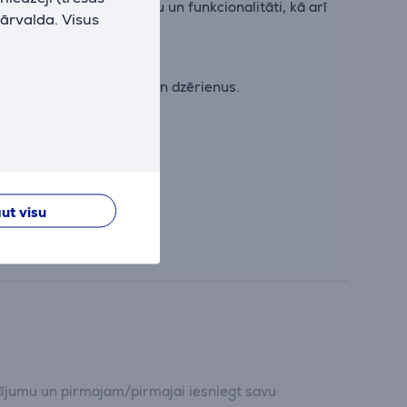
šanos, apvieno skaistumu un funkcionalitāti, kā arī
pārvalda. Visus
 viegli uzglabātu ēdienu un dzērienus.
 pa kreisi, vai pa labi.
ut visu
dījumu un pirmajam/pirmajai iesniegt savu