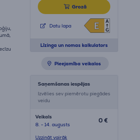
Grozā
A
E
E
Datu lapa
oģiju,
G
jumā,
Līzinga un nomas kalkulators
ecīzu
Pieejamība veikalos
Saņemšanas iespējas
Izvēlies sev piemērotu piegādes
veidu
Veikals
0 €
8. - 14. augusts
Uzzināt vairāk