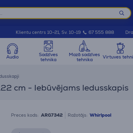
Dra
Klientu centrs 10-21, Sv. 10-19
67 555 888
Sadzīves
Mazā sadzīves
Audio
Virtuves tehn
tehnika
tehnika
dusskapji
122 cm - Iebūvējams ledusskapis
Preces kods:
ARG7342
Ražotājs:
Whirlpool