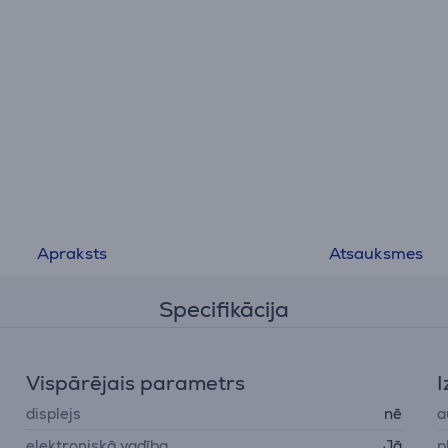
Apraksts
Atsauksmes
Specifikācija
Vispārējais parametrs
I
displejs
nē
a
elektroniskā vadība
Jā
p