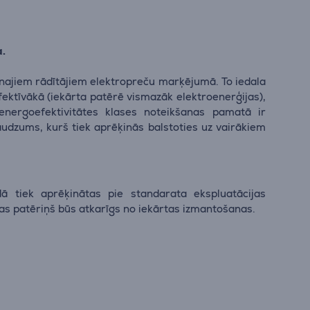
a.
enajiem rādītājiem elektropreču marķējumā. To iedala
efektīvākā (iekārta patērē vismazāk elektroenerģijas),
energoefektivitātes klases noteikšanas pamatā ir
audzums, kurš tiek aprēķinās balstoties uz vairākiem
ā tiek aprēķinātas pie standarata ekspluatācijas
jas patēriņš būs atkarīgs no iekārtas izmantošanas.