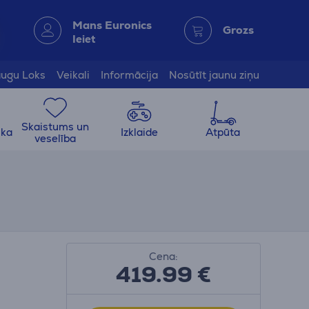
Mans Euronics
Grozs
Ieiet
ugu Loks
Veikali
Informācija
Nosūtīt jaunu ziņu
Skaistums un
ika
Izklaide
Atpūta
veselība
Cena:
419.99
€