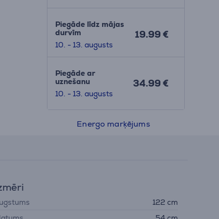
Piegāde līdz mājas
durvīm
19.99 €
10. - 13. augusts
Piegāde ar
uznešanu
34.99 €
10. - 13. augusts
Energo marķējums
zmēri
ugstums
122 cm
latums
54 cm