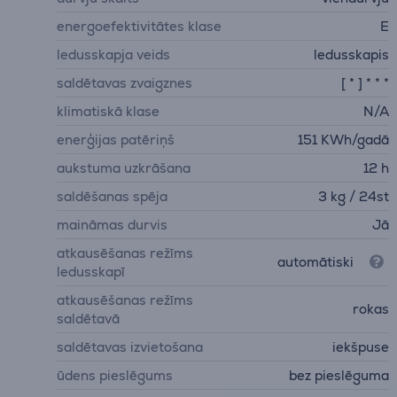
energoefektivitātes klase
E
ledusskapja veids
ledusskapis
saldētavas zvaigznes
[ * ] * * *
klimatiskā klase
N/A
enerģijas patēriņš
151 KWh/gadā
aukstuma uzkrāšana
12 h
saldēšanas spēja
3 kg / 24st
maināmas durvis
Jā
atkausēšanas režīms
automātiski
ledusskapī
atkausēšanas režīms
rokas
saldētavā
saldētavas izvietošana
iekšpuse
ūdens pieslēgums
bez pieslēguma