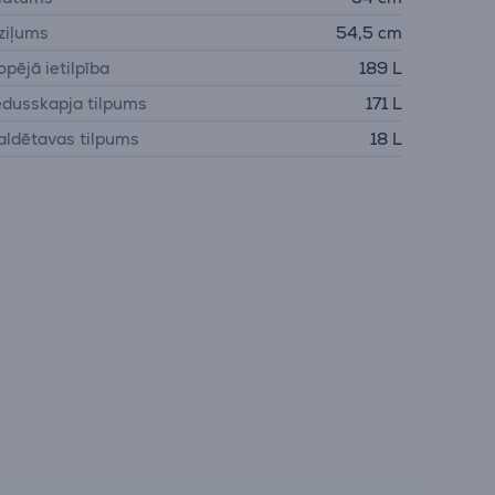
ziļums
54,5 cm
opējā ietilpība
189 L
edusskapja tilpums
171 L
aldētavas tilpums
18 L