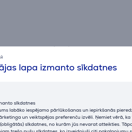
Apraksts
ий
jas lapa izmanto sīkdatnes
fektīvi likvidē ledus uzkrāšanos ledusskapī.
r elektroniska vadības sistēma, kas vienmēr nodrošina pareiz
manto sīkdatnes
jums labāko iespējamo pārlūkošanas un iepirkšanās piered
pim ir arī saldētavas nodalījums saldētu produktu uzglabāšana
ārketinga un veiktspējas preferenču izvēli. Ņemiet vērā, ka
obligātās) sīkdatnes, no kurām jūs nevarat atteikties. Tāp
am trešo pušu sīkdatnes, ko izveidojuši citi pakalpojumu s