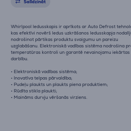
Salīdzināt
Whirlpool ledusskapis ir aprīkots ar Auto Defrost tehnol
kas efektīvi novērš ledus uzkrāšanos ledusskapja nodalī
nodrošinot pārtikas produktu svaigumu un pareizu
uzglabāšanu. Elektroniskā vadības sistēma nodrošina pr
temperatūras kontroli un garantē nevainojamu iekārtas
darbību.
• Elektroniskā vadības sistēma;
• Inovatīva telpas pārvaldība;
• Pudeļu plaukts un plaukts piena produktiem;
• Rūdīta stikla plaukti;
• Maināms durvju vēršanās virziens.