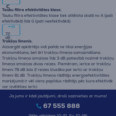
C
Tauku filtra efektivitātes klase.
Tauku filtra efektivitātes klase tiek attēlota skalā no А (pati
efektīvākā) līdz G (pati neefektīvākā).
72
dB
Trokšņu līmenis.
Aizsargāt apkārtējo vidi palīdz ne tikai enerģijas
ekonomēšana, bet ārī trokšņu līmeņa samazināšana.
Trokšņu līmeņa izmaiņas līdz 3 dB patiesībā nozīmē trokšņu
līmeņa izmaiņas divas reizes. Piemēram, ierīce ar trokšņu
līmeni 78 dB būs 2 reizes klusāka par ierīci ar trokšņu
līmeni 81 dB. Trokšņu līmeņa rādītājs energoefektivitātes
marķējumā ir vēl viens papildus rādītājs pēc kura efektīvāk
var izvēlēties ierīci.
Ja jums ir kādi jautājumi, droši sazinieties ar mums!
67 555 888
(Mēs atbildam 10-21, Sv. 10-19)