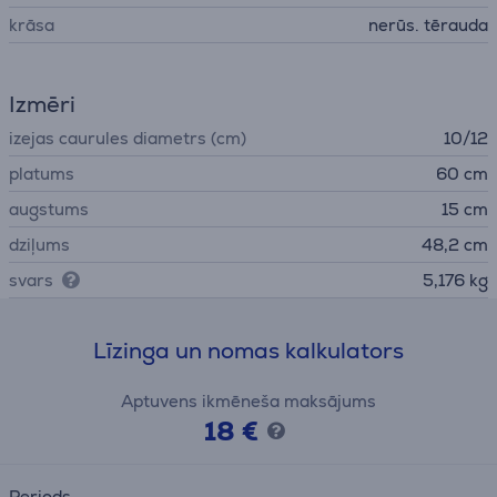
krāsa
nerūs. tērauda
Izmēri
izejas caurules diametrs (cm)
10/12
platums
60 cm
augstums
15 cm
dziļums
48,2 cm
svars
5,176 kg
Līzinga un nomas kalkulators
Aptuvens ikmēneša maksājums
18 €
Periods