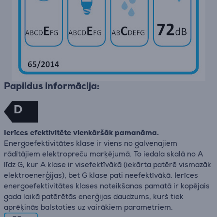
Papildus informācija:
D
Ierīces efektivitēte vienkāršāk pamanāma.
Energoefektivitātes klase ir viens no galvenajiem
rādītājiem elektropreču marķējumā. To iedala skalā no A
līdz G, kur A klase ir visefektīvākā (iekārta patērē vismazāk
elektroenerģijas), bet G klase pati neefektīvākā. Ierīces
energoefektivitātes klases noteikšanas pamatā ir kopējais
gada laikā patērētās enerģijas daudzums, kurš tiek
aprēķinās balstoties uz vairākiem parametriem.