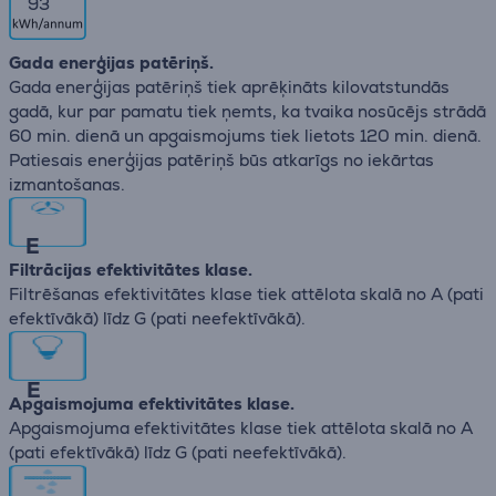
93
Gada enerģijas patēriņš.
Gada enerģijas patēriņš tiek aprēķināts kilovatstundās
gadā, kur par pamatu tiek ņemts, ka tvaika nosūcējs strādā
60 min. dienā un apgaismojums tiek lietots 120 min. dienā.
Patiesais enerģijas patēriņš būs atkarīgs no iekārtas
izmantošanas.
E
Filtrācijas efektivitātes klase.
Filtrēšanas efektivitātes klase tiek attēlota skalā no А (pati
efektīvākā) līdz G (pati neefektīvākā).
E
Apgaismojuma efektivitātes klase.
Apgaismojuma efektivitātes klase tiek attēlota skalā no А
(pati efektīvākā) līdz G (pati neefektīvākā).