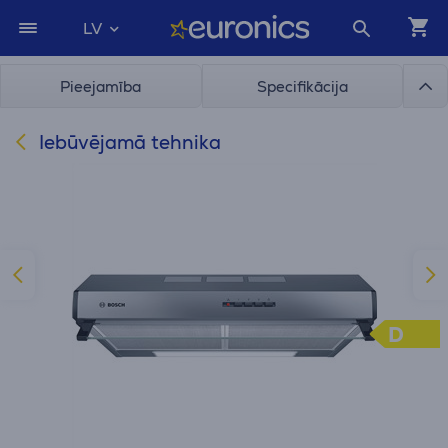
LV
Pieejamība
Specifikācija
Iebūvējamā tehnika
D