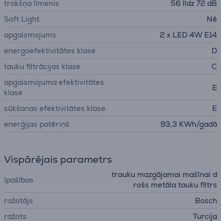
trokšņa līmenis
56 līdz 72 dB
Soft Light
Nē
apgaismojums
2 x LED 4W E14
energoefektivitātes klase
D
tauku filtrācijas klase
C
apgaismojuma efektivitātes
E
klase
sūkšanas efektivitātes klase
E
enerģijas patēriņš
93,3 KWh/gadā
Vispārējais parametrs
trauku mazgājamai mašīnai d
īpašības
rošs metāla tauku filtrs
ražotājs
Bosch
ražots
Turcija