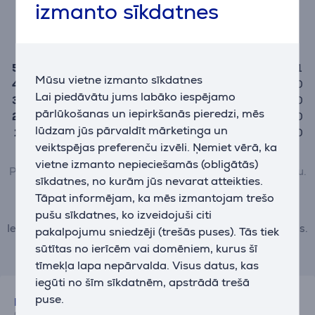
izmanto sīkdatnes
(1)
5,0
5
1
Mūsu vietne izmanto sīkdatnes
4
0
Lai piedāvātu jums labāko iespējamo
3
0
pārlūkošanas un iepirkšanās pieredzi, mēs
2
0
lūdzam jūs pārvaldīt mārketinga un
1
0
veiktspējas preferenču izvēli. Ņemiet vērā, ka
vietne izmanto nepieciešamās (obligātās)
Preci var novērtēt tikai tie lietotāji, kuri ir veikuši pirkumu.
sīkdatnes, no kurām jūs nevarat atteikties.
Tāpat informējam, ka mēs izmantojam trešo
Pievienot atsauksmi
pušu sīkdatnes, ko izveidojuši citi
Iesniedzot atsauksmi, ievērojiet labās prakses noteikumus.
pakalpojumu sniedzēji (trešās puses). Tās tiek
Vairāk par atsauksmēm lasiet šeit.
sūtītas no ierīcēm vai domēniem, kurus šī
tīmekļa lapa nepārvalda. Visus datus, kas
iegūti no šīm sīkdatnēm, apstrādā trešā
puse.
Euronics Klient!
06.09.2025 16:20