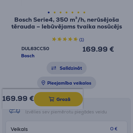
Bosch Serie4, 350 m³/h, nerūsējoša
tērauda – Iebūvējams tvaika nosūcējs
(1)
169.99 €
DUL63CC50
Bosch
Salīdzināt
Pieejamība veikalos
169.99
€
Grozā
Saņemšanas iespējas
Izvēlies sev piemērotu piegādes veidu
0 €
Veikals