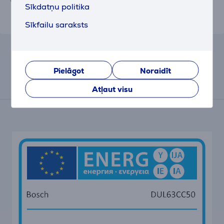
Sīkdatņu politika
Sīkfailu saraksts
Pielāgot
Noraidīt
Energo marķējums
Atļaut visu