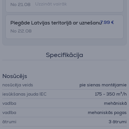
Uzzināt vairāk
No 21.08
7.99 €
Piegāde Latvijas teritorijā ar uznešanu
No 22.08
Specifikācija
Nosūcējs
nosūcēja veids
pie sienas montējamie
iesūkšanas jauda IEC
175 - 350 m³/h
vadība
mehāniskā
vadība
mehaniskās pogas
ātrumi
3 ātrumi