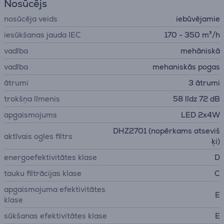
Nosūcējs
nosūcēja veids
iebūvējamie
iesūkšanas jauda IEC
170 - 350 m³/h
vadība
mehāniskā
vadība
mehaniskās pogas
ātrumi
3 ātrumi
trokšņa līmenis
58 līdz 72 dB
apgaismojums
LED 2x4W
DHZ2701 (nopērkams atseviš
aktīvais ogles filtrs
ķi)
energoefektivitātes klase
D
tauku filtrācijas klase
C
apgaismojuma efektivitātes
E
klase
sūkšanas efektivitātes klase
E