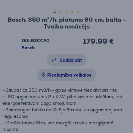
Bosch, 350 m³/h, platums 60 cm, balta -
Tvaika nosūcējs
179.99 €
DUL63CC20
Bosch
Salīdzināt
Pieejamība veikalos
• Jauda līdz 350 m3/h - gaiss virtuvē tiek ātri attīrīts
• LED apgaismojums 2 x 4 W: plīts virsmas ideālam, ļoti
energoefektīvam apgaismojumam.
• Spiedpogas tvaika nosūcēja ātrumu un apgaismojuma
regulēšanai
• Metāla tauku filtrs, var mazgāt trauku mazgājamā
mašīnā