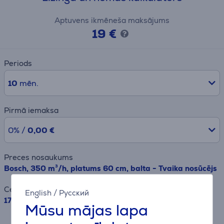
Aptuvens ikmēneša maksājums
19 €
Periods
10
mēn.
Pirmā iemaksa
0% /
0,00 €
Preces nosaukums
Bosch, 350 m³/h, platums 60 cm, balta - Tvaika nosūcējs
Cena
English
/
Русский
179.99 €
Mūsu mājas lapa
Rezultāts ir informatīvs un veikts,