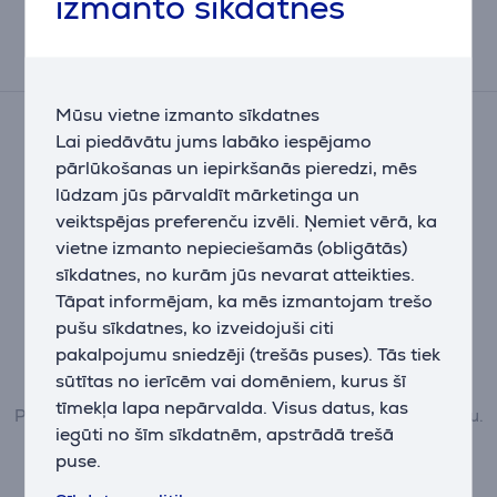
izmanto sīkdatnes
balstoties uz aptuvenu aprēķinu.
Atsauksmes
Mūsu vietne izmanto sīkdatnes
Pašlaik nav nevienas atsauksmes.
Lai piedāvātu jums labāko iespējamo
Pēc pirkuma veikšanas Jums būs iespēja dot savu
pārlūkošanas un iepirkšanās pieredzi, mēs
ieguldījumu un pirmajam/pirmajai iesniegt savu
lūdzam jūs pārvaldīt mārketinga un
atsauksmi par preci.
veiktspējas preferenču izvēli. Ņemiet vērā, ka
vietne izmanto nepieciešamās (obligātās)
sīkdatnes, no kurām jūs nevarat atteikties.
Tāpat informējam, ka mēs izmantojam trešo
pušu sīkdatnes, ko izveidojuši citi
pakalpojumu sniedzēji (trešās puses). Tās tiek
sūtītas no ierīcēm vai domēniem, kurus šī
tīmekļa lapa nepārvalda. Visus datus, kas
Preci var novērtēt tikai tie lietotāji, kuri ir veikuši pirkumu.
iegūti no šīm sīkdatnēm, apstrādā trešā
Pievienot atsauksmi
puse.