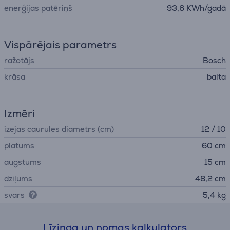
enerģijas patēriņš
93,6 KWh/gadā
Vispārējais parametrs
ražotājs
Bosch
krāsa
balta
Izmēri
izejas caurules diametrs (cm)
12 / 10
platums
60 cm
augstums
15 cm
dziļums
48,2 cm
svars
5,4 kg
Līzinga un nomas kalkulators