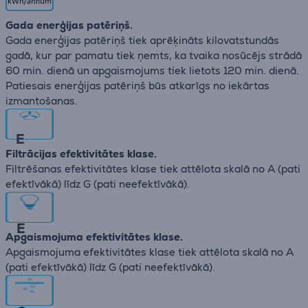
Gada enerģijas patēriņš.
Gada enerģijas patēriņš tiek aprēķināts kilovatstundās
gadā, kur par pamatu tiek ņemts, ka tvaika nosūcējs strādā
60 min. dienā un apgaismojums tiek lietots 120 min. dienā.
Patiesais enerģijas patēriņš būs atkarīgs no iekārtas
izmantošanas.
E
Filtrācijas efektivitātes klase.
Filtrēšanas efektivitātes klase tiek attēlota skalā no А (pati
efektīvākā) līdz G (pati neefektīvākā).
E
Apgaismojuma efektivitātes klase.
Apgaismojuma efektivitātes klase tiek attēlota skalā no А
(pati efektīvākā) līdz G (pati neefektīvākā).