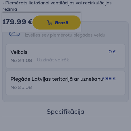
• Piemērots lietošanai ventilācijas vai recirkulācijas
režīmā
179.99
€
Grozā
Saņemšanas iespējas
Izvēlies sev piemērotu piegādes veidu
0 €
Veikals
Uzzināt vairāk
No 24.08
7.99 €
Piegāde Latvijas teritorijā ar uznešanu
No 25.08
Specifikācija