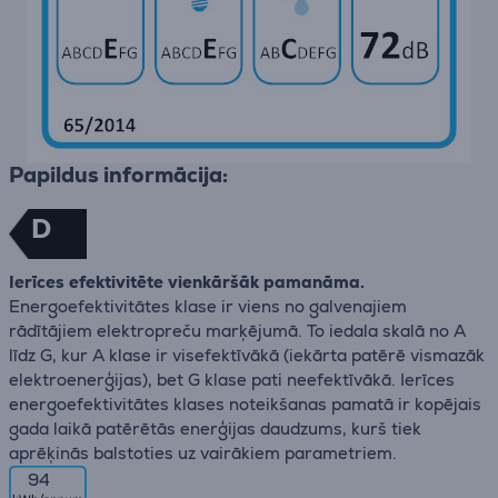
Papildus informācija:
D
Ierīces efektivitēte vienkāršāk pamanāma.
Energoefektivitātes klase ir viens no galvenajiem
rādītājiem elektropreču marķējumā. To iedala skalā no A
līdz G, kur A klase ir visefektīvākā (iekārta patērē vismazāk
elektroenerģijas), bet G klase pati neefektīvākā. Ierīces
energoefektivitātes klases noteikšanas pamatā ir kopējais
gada laikā patērētās enerģijas daudzums, kurš tiek
aprēķinās balstoties uz vairākiem parametriem.
94