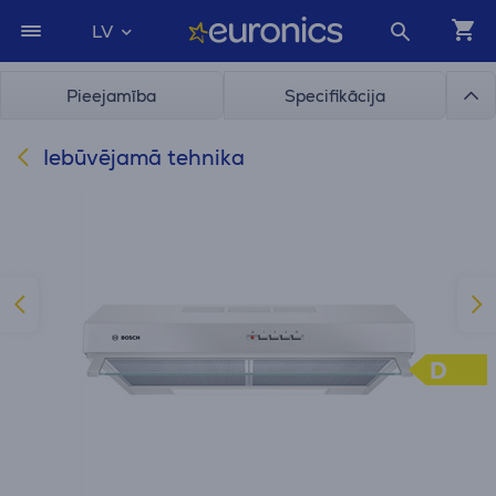
LV
Pieejamība
Specifikācija
Iebūvējamā tehnika
D