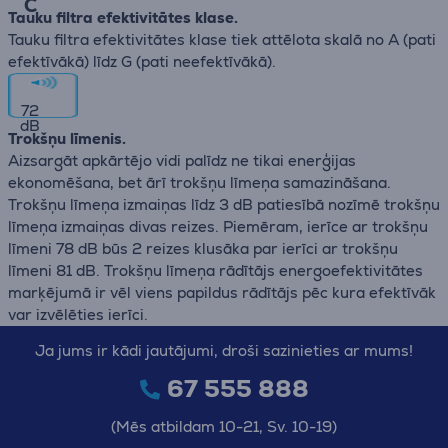
C
Tauku filtra efektivitātes klase.
Tauku filtra efektivitātes klase tiek attēlota skalā no А (pati
efektīvākā) līdz G (pati neefektīvākā).
72
dB
Trokšņu līmenis.
Aizsargāt apkārtējo vidi palīdz ne tikai enerģijas
ekonomēšana, bet ārī trokšņu līmeņa samazināšana.
Trokšņu līmeņa izmaiņas līdz 3 dB patiesībā nozīmē trokšņu
līmeņa izmaiņas divas reizes. Piemēram, ierīce ar trokšņu
līmeni 78 dB būs 2 reizes klusāka par ierīci ar trokšņu
līmeni 81 dB. Trokšņu līmeņa rādītājs energoefektivitātes
marķējumā ir vēl viens papildus rādītājs pēc kura efektīvāk
var izvēlēties ierīci.
Ja jums ir kādi jautājumi, droši sazinieties ar mums!
67 555 888
(Mēs atbildam 10-21, Sv. 10-19)