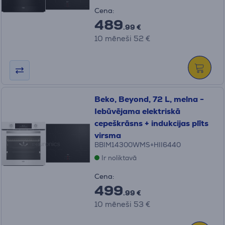
Cena:
489
.99 €
10 mēneši 52 €
Beko, Beyond, 72 L, melna -
Iebūvējama elektriskā
cepeškrāsns + indukcijas plīts
virsma
BBIM14300WMS+HII6440
Ir noliktavā
Cena:
499
.99 €
10 mēneši 53 €