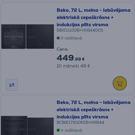
Beko, 72 L, melna - Iebūvējama
elektriskā cepeškrāsns +
indukcijas plīts virsma
BBIE11100B+HII64400S
Ir noliktavā
Cena:
449
.99 €
10 mēneši 48 €
Beko, 72 L, melna - Iebūvējama
elektriskā cepeškrāsns +
indukcijas plīts virsma
BCBIE17300KSB+HII644
Ir noliktavā