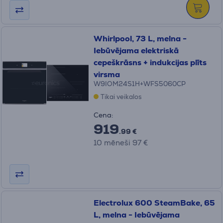
Whirlpool, 73 L, melna -
Iebūvējama elektriskā
cepeškrāsns + indukcijas plīts
virsma
W9IOM24S1H+WFS5060CP
Tikai veikalos
Cena:
919
.99 €
10 mēneši 97 €
Electrolux 600 SteamBake, 65
L, melna - Iebūvējama