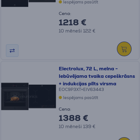
Iespējams pasūtīt
Cena:
1218 €
10 mēneši 122 €
Electrolux, 72 L, melna -
Iebūvējama tvaika cepeškrāsns
+ indukcijas plīts virsma
EOC9P3XT+EIV63443
Iespējams pasūtīt
Cena:
1388 €
10 mēneši 139 €