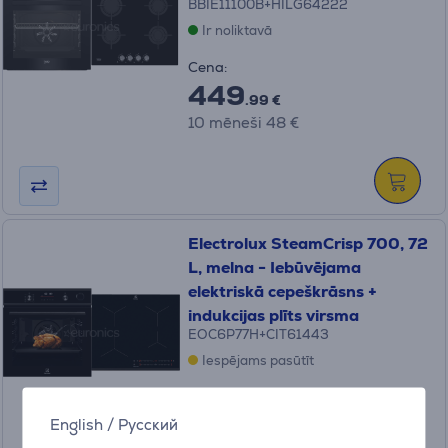
BBIE11100B+HILG64222
Ir noliktavā
Cena:
449
.99 €
10 mēneši 48 €
Electrolux SteamCrisp 700, 72
L, melna - Iebūvējama
elektriskā cepeškrāsns +
indukcijas plīts virsma
EOC6P77H+CIT61443
Iespējams pasūtīt
Cena:
1049 €
English
/
Русский