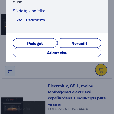
puse.
Electrolux, 65 L, melna -
Iebūvējama elektriskā
Sīkdatņu politika
cepeškrāsns + indukcijas plīts
Sīkfailu saraksts
virsma
EOD5H70BZ+CIR60430
Iespējams pasūtīt
Cena:
Pielāgot
Noraidīt
698
.99 €
Atļaut visu
10 mēneši 70 €
Electrolux, 65 L, melna -
Iebūvējama elektriskā
cepeškrāsns + indukcijas plīts
virsma
EOF6P76BZ+EIV83443CT