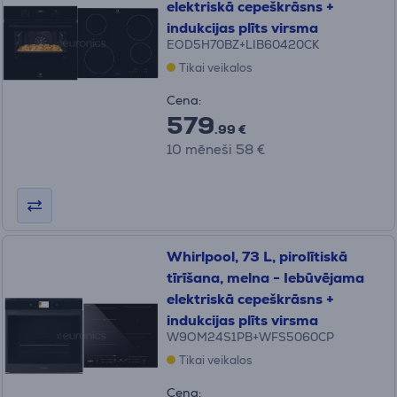
elektriskā cepeškrāsns +
indukcijas plīts virsma
EOD5H70BZ+LIB60420CK
Tikai veikalos
Cena:
579
.99 €
10 mēneši 58 €
Whirlpool, 73 L, pirolītiskā
tīrīšana, melna - Iebūvējama
elektriskā cepeškrāsns +
indukcijas plīts virsma
W9OM24S1PB+WFS5060CP
Tikai veikalos
Cena: