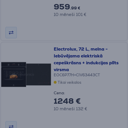
959
.99 €
10 mēneši 101 €
Electrolux, 72 L, melna -
Iebūvējama elektriskā
cepeškrāsns + indukcijas plīts
virsma
EOC6P77H+CIV63443CT
Tikai veikalos
Cena:
1248 €
10 mēneši 132 €