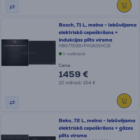
Bosch, 71 L, melna - Iebūvējama
elektriskā cepeškrāsns +
indukcijas plīts virsma
HBG7721B1+PVQ631HC1E
Ir noliktavā
Cena:
1459 €
10 mēneši 154 €
Beko, 72 L, melna - Iebūvējama
elektriskā cepeškrāsns + gāzes
plīts virsma