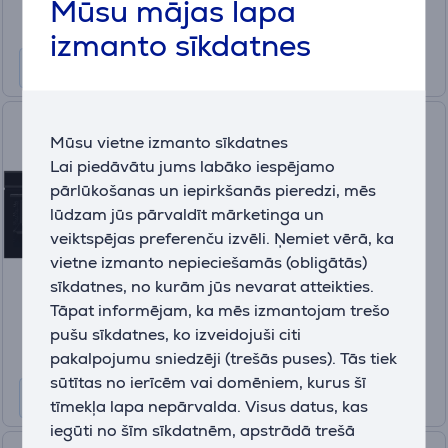
Mūsu mājas lapa
10 mēneši 105 €
izmanto sīkdatnes
Electrolux, 72 L, melna -
Mūsu vietne izmanto sīkdatnes
Iebūvējama elektriskā
Lai piedāvātu jums labāko iespējamo
cepeškrāsns + indukcijas plīts
pārlūkošanas un iepirkšanās pieredzi, mēs
virsma
lūdzam jūs pārvaldīt mārketinga un
EOC6P77H+EIV83443CT
veiktspējas preferenču izvēli. Ņemiet vērā, ka
Iespējams pasūtīt
vietne izmanto nepieciešamās (obligātās)
Cena:
sīkdatnes, no kurām jūs nevarat atteikties.
1538 €
Tāpat informējam, ka mēs izmantojam trešo
pušu sīkdatnes, ko izveidojuši citi
10 mēneši 154 €
pakalpojumu sniedzēji (trešās puses). Tās tiek
sūtītas no ierīcēm vai domēniem, kurus šī
tīmekļa lapa nepārvalda. Visus datus, kas
iegūti no šīm sīkdatnēm, apstrādā trešā