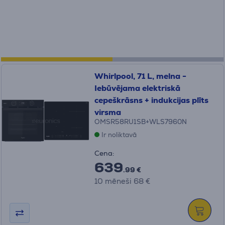
Whirlpool, 71 L, melna -
Iebūvējama elektriskā
cepeškrāsns + indukcijas plīts
virsma
OMSR58RU1SB+WLS7960N
Ir noliktavā
Cena:
639
.99 €
10 mēneši 68 €