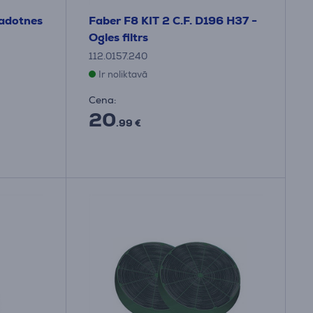
vadotnes
Faber F8 KIT 2 C.F. D196 H37 -
Ogles filtrs
112.0157.240
Ir noliktavā
Cena:
20
.99 €