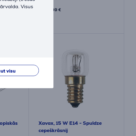
33
pārvalda. Visus
.99 €
ut visu
kopiskās
Xavax, 15 W E14 - Spuldze
cepeškrāsnij