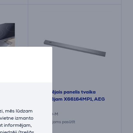
tājlīste
Priekšējais panelis tvaika
nosūcējam X66164MP1, AEG
zi, mēs lūdzam
BF6070-M
 vietne izmanto
Iespējams pasūtīt
at informējam,
niedzēji (trešās
Cena: