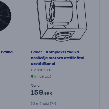
 tvaika
Faber - Komplekts tvaika
nosūcēja motora attālinātai
uzstādīšanai
112.0327.007
Ir noliktavā
Cena:
159
.99 €
10 mēneši 17 €