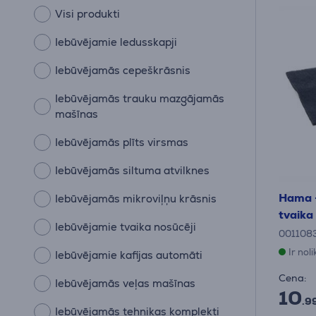
Visi produkti
Iebūvējamie ledusskapji
Iebūvējamās cepeškrāsnis
Iebūvējamās trauku mazgājamās
mašīnas
Iebūvējamās plīts virsmas
Iebūvējamās siltuma atvilknes
Hama -
Iebūvējamās mikroviļņu krāsnis
tvaika
Iebūvējamie tvaika nosūcēji
001108
Ir nol
Iebūvējamie kafijas automāti
Cena:
Iebūvējamās veļas mašīnas
10
.9
Iebūvējamās tehnikas komplekti