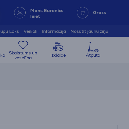
Mans Euronics
Grozs
Ieiet
ugu Loks
Veikali
Informācija
Nosūtīt jaunu ziņu
Skaistums un
ika
Izklaide
Atpūta
veselība