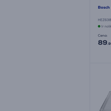
Bosch 
HEZ638
Ir nol
Cena:
89
.9