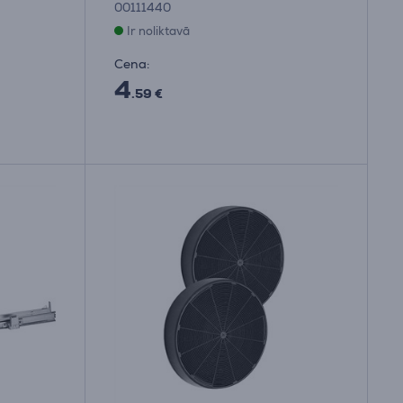
00111440
Ir noliktavā
Cena:
4
.59 €