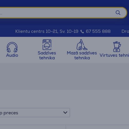
Dra
Klientu centrs 10-21, Sv. 10-19
67 555 888
Sadzīves
Mazā sadzīves
Audio
Virtuves tehn
tehnika
tehnika
p preces