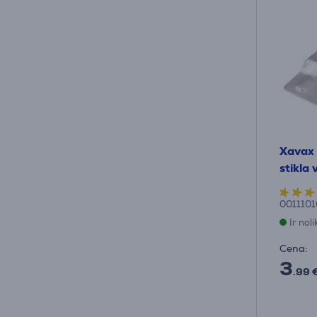
Xavax 
stikla
0011101
Ir nol
Cena:
3
.99 