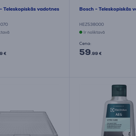
- Teleskopiskās vadotnes
Bosch - Teleskopiskās 
070
HEZ538000
iktavā
Ir noliktavā
Cena:
59
9 €
.99 €