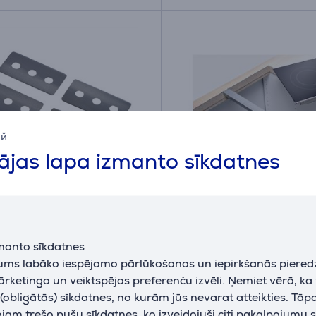
ий
jas lapa izmanto sīkdatnes
5 gab. - Maināmie
Bosch Domino - Savieno
 keramisko virsmu
manto sīkdatnes
im
jums labāko iespējamo pārlūkošanas un iepirkšanās piered
96
HEZ394301
ārketinga un veiktspējas preferenču izvēli. Ņemiet vērā, ka
iktavā
Iespējams pasūtīt
obligātās) sīkdatnes, no kurām jūs nevarat atteikties. Tāp
am trešo pušu sīkdatnes, ko izveidojuši citi pakalpojumu s
Cena: