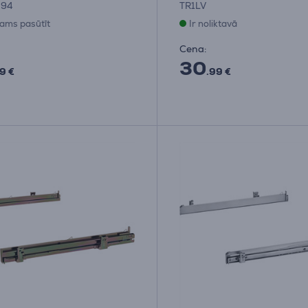
394
TR1LV
jams pasūtīt
Ir noliktavā
Cena:
30
9 €
.99 €