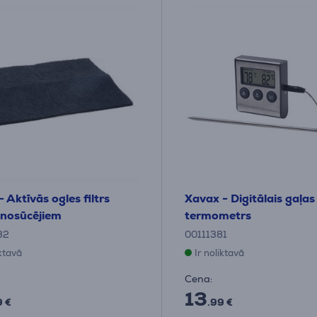
 Aktīvās ogles filtrs
Xavax - Digitālais gaļas
 nosūcējiem
termometrs
32
00111381
iktavā
Ir noliktavā
Cena:
13
9 €
.99 €