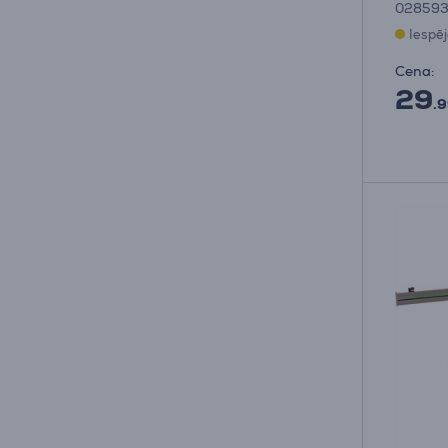
02859
Iespē
Cena:
29
.9