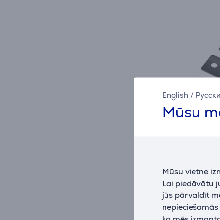
English
/
Русск
Mūsu mā
Hama, 
asmeņi
Mūsu vietne iz
skrāp
Lai piedāvātu 
001110
jūs pārvaldīt m
Ir nol
nepieciešamās (
ka mēs izmantoj
Cena: