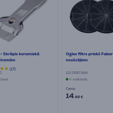
- Skrāpis keramiskā
Ogles filtrs priekš Faber
 virsmām
nosūcējiem
(17)
0
112.0067.944
iktavā
Ir noliktavā
Cena:
14
€
.99 €