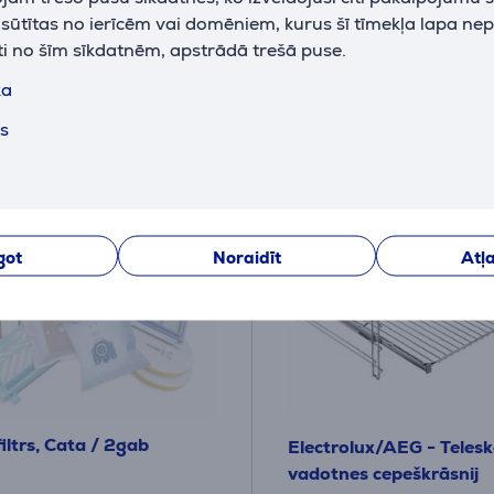
69
k sūtītas no ierīcēm vai domēniem, kurus šī tīmekļa lapa ne
€
.99 €
ti no šīm sīkdatnēm, apstrādā trešā puse.
ka
ts
got
Noraidīt
Atļa
iltrs, Cata / 2gab
Electrolux/AEG - Teles
vadotnes cepeškrāsnij