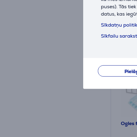
2
puses). Tās tie
.59 
datus, kas iegū
Sīkdatņu politi
Sīkfailu saraks
Pielā
Ogles f