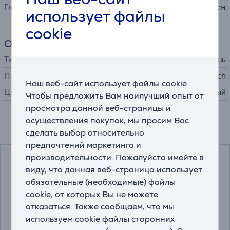
Глубина
3,78 см
использует файлы
cookie
Общий параметр
Тип устройства
беспроводная мышь
Производитель
Logitech
Наш веб-сайт использует файлы cookie
Цвет
розовый
Чтобы предложить Вам наилучший опыт от
просмотра данной веб-страницы и
осуществления покупок, мы просим Вас
Смотреть дополнительно
сделать выбор относительно
предпочтений маркетинга и
производительности. Пожалуйста имейте в
виду, что данная веб-страница использует
обязательные (необходимые) файлы
cookie, от которых Вы не можете
отказаться. Также сообщаем, что мы
используем cookie файлы сторонних