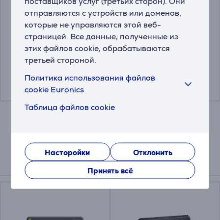
поставщиков услуг (третьих сторон). Они
отправляются с устройств или доменов,
Hama Easy, черный -
Trust Bigfoot XL,
Коврик для мыши
черный - Коврик для
которые не управляются этой веб-
мыши
страницей. Все данные, полученные из
этих файлов cookie, обрабатываются
00126858
23728
третьей стороной.
Цена:
Цена:
9.99 €
19.99 €
Политика использования файлов
cookie Euronics
Таблица файлов cookie
Насторойки
Отклонить
Подходящие товары
Принять всё