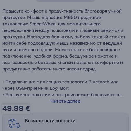
Повысьте комфорт и продуктивность благодаря умной
прокрутке. Мышь Signature M650 предлагает
технологию SmartWheel для моментального
переключения между пошаговым и плавным режимами
прокрутки. Благодаря большому выбору каждый сможет
найти себе подходящую мышь независимо от ведущей
руки и размера ладони. Моментальное беспроводное
подключение, удобная форма, бесшумное нажатие и
настраиваемые боковые кнопки позволят комфортно и
продуктивно работать много часов подряд.
• Подключение с помощью технологии Bluetooth или
через USB-приемник Logi Bolt
• Бесшумное нажатие и настраиваемые боковые кнопки
• Поддержка Windows, macOS, Linux, iPadOS, Android и
Читать далее
49.99
€
ChromeBook
• Работа от 1 батарейки типа AA
Возможности доставки