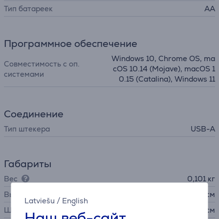
Тип батареек
AA
Программное обеспечение
Windows 10, Chrome OS, ma
Совместимость с оп.
cOS 10.14 (Mojave), macOS 1
системами
0.15 (Catalina), Windows 11
Соединение
Тип штекера
USB-A
Габариты
Вес
0,101 кг
Высота
10,7 см
Latviešu
/
English
Ширина
6,18 см
Наш веб-сайт