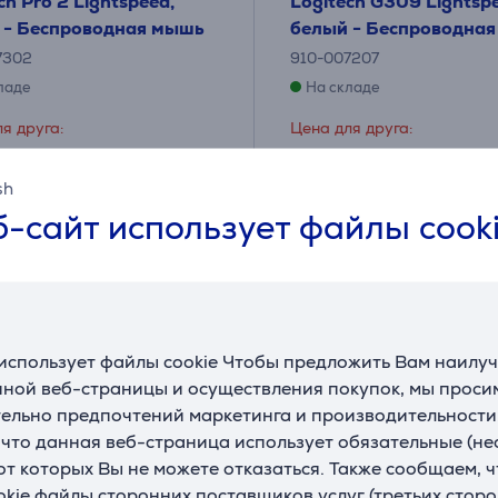
ch Pro 2 Lightspeed,
Logitech G309 Lightsp
 - Беспроводная мышь
белый - Беспроводна
7302
910-007207
ладе
На складе
я друга:
Цена для друга:
49
9 €
.99 €
sh
я цена: 139.99 €
Обычная цена: 89.99 €
-сайт использует файлы cook
использует файлы cookie Чтобы предложить Вам наилу
ной веб-страницы и осуществления покупок, мы просим
ельно предпочтений маркетинга и производительности
, что данная веб-страница использует обязательные (н
 от которых Вы не можете отказаться. Также сообщаем, 
okie файлы сторонних поставщиков услуг (третьих сторо