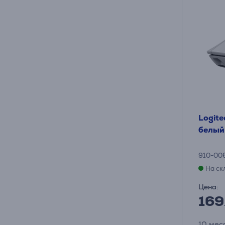
Logite
белый
910-00
На ск
Цена:
169
10 мес