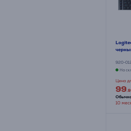
Logite
черны
920-01
На ск
Цена дл
99
.9
Обычна
10 меся