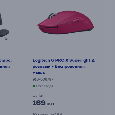
Combo,
Logitech G PRO X Superlight 2,
одная
розовый - Беспроводная
мышь
910-006797
На складе
Цена:
169
.99 €
10 месяцев 18 €