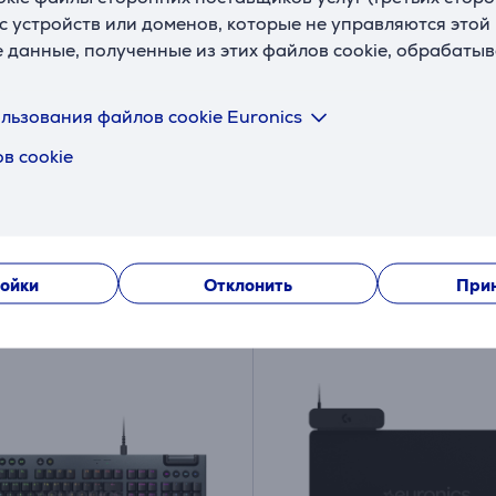
с устройств или доменов, которые не управляются этой
е данные, полученные из этих файлов cookie, обрабаты
ch G213 Prodigy, SWE,
Logitech G515, TKL, Tact
й - Клавиатура
SWE, черный - Клавиа
льзования файлов cookie Euronics
8090
920-012884
в cookie
ладе
На складе
я друга:
Цена для друга:
69
9 €
.99 €
я цена: 89.99 €
Обычная цена: 109.99 €
ойки
Отклонить
Прин