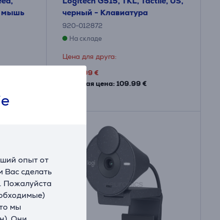
eed,
Logitech G515, TKL, Tactile, US,
я мышь
черный - Клавиатура
920-012872
На складе
Цена для друга:
69
.99 €
Обычная цена: 109.99 €
ie
чший опыт от
 Вас сделать
. Пожалуйста
еобходимые)
что мы
н). Они