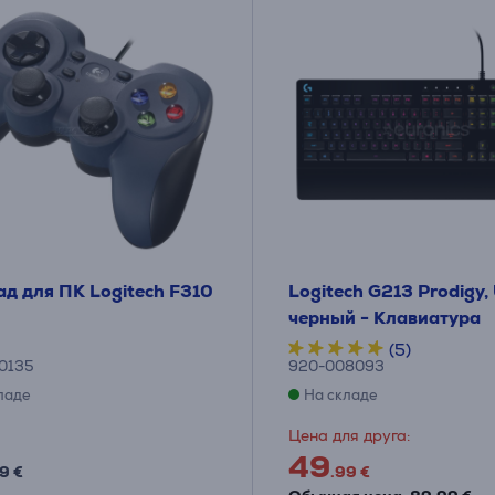
д для ПК Logitech F310
Logitech G213 Prodigy,
черный - Клавиатура
(5)
0135
920-008093
ладе
На складе
Цена для друга:
49
9 €
.99 €