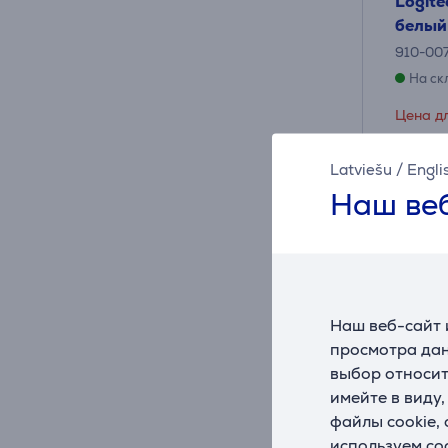
Logite
белый
910-00
На ск
Цена дл
89
.9
Latviešu
/
Engli
Обычна
Наш веб
Наш веб-сайт 
просмотра дан
выбор относит
имейте в виду
файлы cookie,
используем co