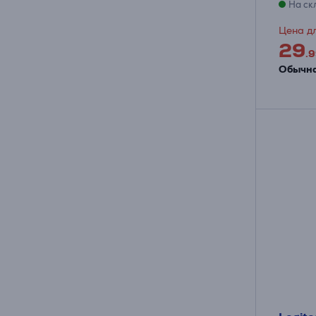
На ск
Цена дл
29
.9
Обычна