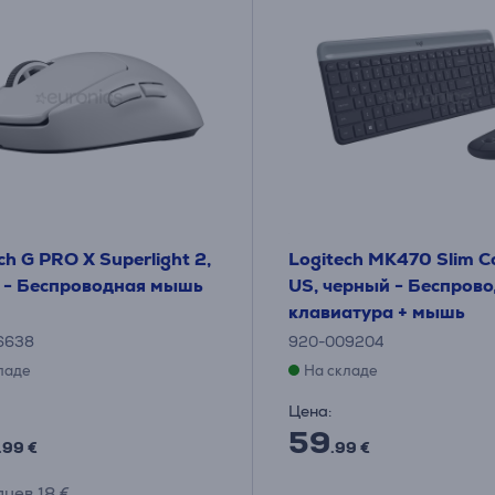
ch G PRO X Superlight 2,
Logitech MK470 Slim 
 - Беспроводная мышь
US, черный - Беспров
клавиатура + мышь
6638
920-009204
ладе
На складе
Цена:
59
.99 €
.99 €
яцев 18 €