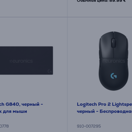
Обычная цена: 89.99 €
ch G840, черный -
Logitech Pro 2 Lightspe
к для мыши
черный - Беспроводн
0778
910-007295