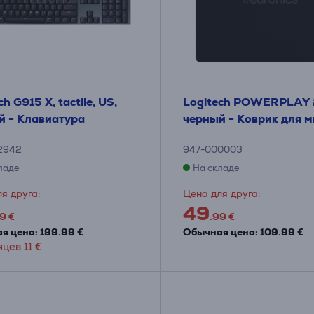
ch G915 X, tactile, US,
Logitech POWERPLAY 
й - Клавиатура
черный - Коврик для 
2942
947-000003
ладе
На складе
я друга:
Цена для друга:
49
9 €
.99 €
я цена: 199.99 €
Обычная цена: 109.99 €
цев 11 €