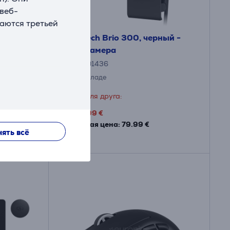
 веб-
ваются третьей
ile,
Logitech Brio 300, черный -
тура
Веб-камера
960-001436
На складе
Цена для друга:
39
.99 €
Обычная цена: 79.99 €
ять всё