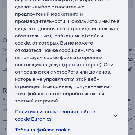
сделать выбор относительно
предпочтений маркетинга и
Спецификация
производительности. Пожалуйста имейте в
виду, что данная веб-страница использует
обязательные (необходимые) файлы
Общий параметр
cookie, от которых Вы не можете
Тип ИТ-аксессуара
отказаться. Также сообщаем, что мы
коврик для мыши
используем cookie файлы сторонних
Производитель
Hama
поставщиков услуг (третьих сторон). Они
Цвет
черный
отправляются с устройств или доменов,
которые не управляются этой веб-
страницей. Все данные, полученные из
Габариты
этих файлов cookie, обрабатываются
Вес
0,013 кг
третьей стороной.
Высота
18,3 см
Политика использования файлов
cookie Euronics
Ширина
22,3 см
Глубина
0,3 см
Таблица файлов cookie