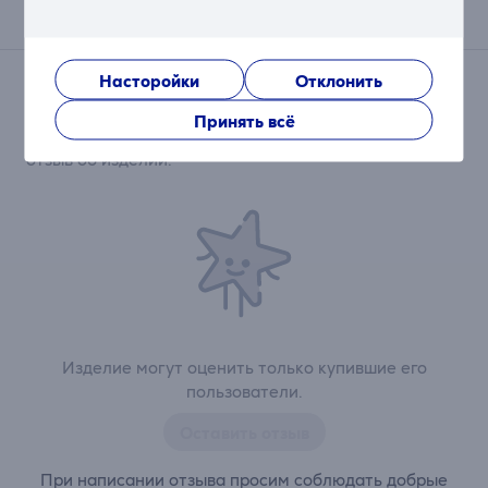
Отзывы
Насторойки
Отклонить
Сейчас отзывов нет.
После совершения покупки откроется возможность
Принять всё
внести свой вклад и первым/первой оставить свой
отзыв об изделии.
Изделие могут оценить только купившие его
пользователи.
Оставить отзыв
При написании отзыва просим соблюдать добрые